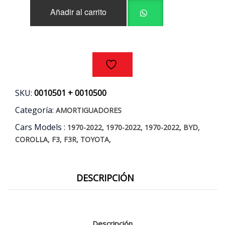
BYD
Añadir al carrito
F3
-
F3R
/
TOYOTA
COROLLA
AÑOS
02/16
SKU:
0010501 + 0010500
cantidad
Categoría:
AMORTIGUADORES
Cars Models :
,
,
,
,
1970-2022
1970-2022
1970-2022
BYD
,
,
,
,
COROLLA
F3
F3R
TOYOTA
DESCRIPCIÓN
Descripción