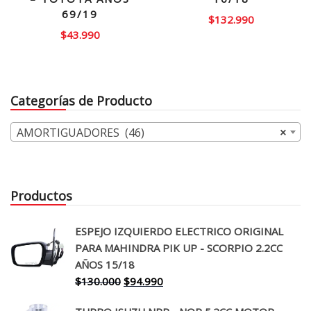
69/19
$
132.990
$
43.990
Categorías de Producto
AMORTIGUADORES (46)
×
Productos
ESPEJO IZQUIERDO ELECTRICO ORIGINAL
PARA MAHINDRA PIK UP - SCORPIO 2.2CC
AÑOS 15/18
El
El
$
130.000
$
94.990
precio
precio