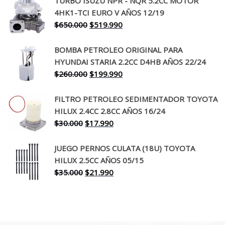
TURBO ISUZU NPR - NQR 5.2CC MOTOR
original
actual
4HK1-TCI EURO V AÑOS 12/19
era:
es:
El
El
$
650.000
$
519.990
$130.000.
$94.990.
precio
precio
original
actual
BOMBA PETROLEO ORIGINAL PARA
era:
es:
HYUNDAI STARIA 2.2CC D4HB AÑOS 22/24
$650.000.
$519.990.
El
El
$
260.000
$
199.990
precio
precio
original
actual
FILTRO PETROLEO SEDIMENTADOR TOYOTA
era:
es:
HILUX 2.4CC 2.8CC AÑOS 16/24
$260.000.
$199.990.
El
El
$
30.000
$
17.990
precio
precio
original
actual
JUEGO PERNOS CULATA (18U) TOYOTA
era:
es:
HILUX 2.5CC AÑOS 05/15
$30.000.
$17.990.
El
El
$
35.000
$
21.990
precio
precio
original
actual
era:
es:
$35.000.
$21.990.