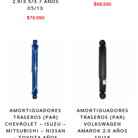
2.9/3.5/3.7 AÑOS
$
68.990
05/13
$
76.990
AMORTIGUADORES
AMORTIGUADORES
TRASEROS (PAR)
TRASEROS (PAR)
CHEVROLET – ISUZU –
VOLKSWAGEN
MITSUBISHI – NISSAN
AMAROK 2.0 AÑOS
– TOYOTA AÑOS
10/18