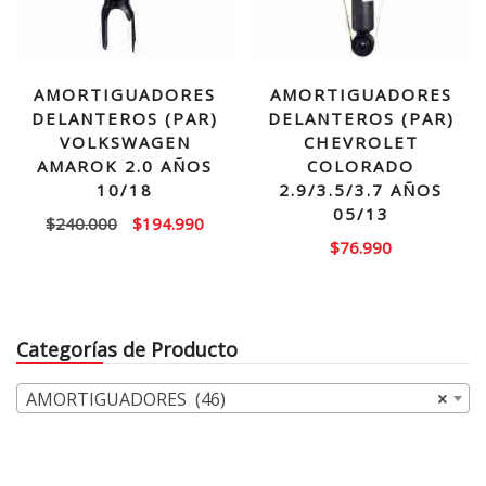
AMORTIGUADORES
AMORTIGUADORES
DELANTEROS (PAR)
DELANTEROS (PAR)
VOLKSWAGEN
CHEVROLET
AMAROK 2.0 AÑOS
COLORADO
10/18
2.9/3.5/3.7 AÑOS
05/13
El
El
$
240.000
$
194.990
$
76.990
precio
precio
original
actual
era:
es:
$240.000.
$194.990.
Categorías de Producto
AMORTIGUADORES (46)
×