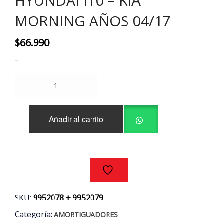
HYUNDAI I10 – KIA
MORNING AÑOS 04/17
$
66.990
AMORTIGUADORES
DELANTEROS
(PAR)
HYUNDAI
Añadir al carrito
I10
-
KIA
MORNING
AÑOS
04/17
cantidad
SKU:
9952078 + 9952079
Categoría:
AMORTIGUADORES