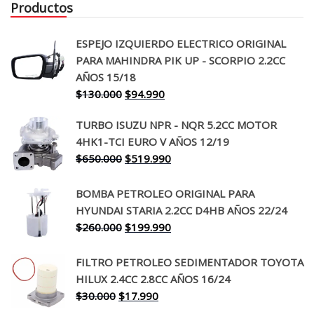
Productos
ESPEJO IZQUIERDO ELECTRICO ORIGINAL
PARA MAHINDRA PIK UP - SCORPIO 2.2CC
AÑOS 15/18
El
El
$
130.000
$
94.990
precio
precio
TURBO ISUZU NPR - NQR 5.2CC MOTOR
original
actual
4HK1-TCI EURO V AÑOS 12/19
era:
es:
El
El
$
650.000
$
519.990
$130.000.
$94.990.
precio
precio
original
actual
BOMBA PETROLEO ORIGINAL PARA
era:
es:
HYUNDAI STARIA 2.2CC D4HB AÑOS 22/24
$650.000.
$519.990.
El
El
$
260.000
$
199.990
precio
precio
original
actual
FILTRO PETROLEO SEDIMENTADOR TOYOTA
era:
es:
HILUX 2.4CC 2.8CC AÑOS 16/24
$260.000.
$199.990.
El
El
$
30.000
$
17.990
precio
precio