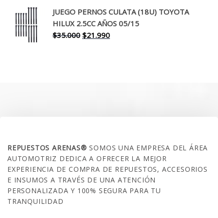
original
actual
JUEGO PERNOS CULATA (18U) TOYOTA
era:
es:
HILUX 2.5CC AÑOS 05/15
$30.000.
$17.990.
El
El
$
35.000
$
21.990
precio
precio
original
actual
era:
es:
$35.000.
$21.990.
SOBRE NOSOTROS
REPUESTOS ARENAS®
SOMOS UNA EMPRESA DEL ÁREA
AUTOMOTRIZ DEDICA A OFRECER LA MEJOR
EXPERIENCIA DE COMPRA DE REPUESTOS, ACCESORIOS
E INSUMOS A TRAVÉS DE UNA ATENCIÓN
PERSONALIZADA Y 100% SEGURA PARA TU
TRANQUILIDAD