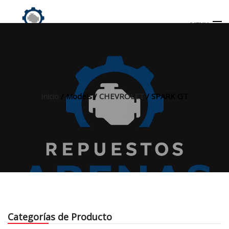
MENU
Búsqueda
de
productos
Inicio
/ Models /
CHEVROLET
/ SPARK GT
INICIO
TIENDA
MI CUENTA
Categorías de Producto