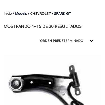
$35.000.
$21.990.
Inicio
/ Models /
CHEVROLET
/ SPARK GT
MOSTRANDO 1–15 DE 20 RESULTADOS