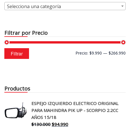
Selecciona una categoría
Filtrar por Precio
Precio
Precio
Filtrar
Precio:
$9.990
—
$266.990
mínimo
máximo
Productos
ESPEJO IZQUIERDO ELECTRICO ORIGINAL
PARA MAHINDRA PIK UP - SCORPIO 2.2CC
AÑOS 15/18
El
El
$
130.000
$
94.990