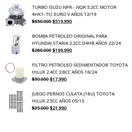
precio
precio
TURBO ISUZU NPR - NQR 5.2CC MOTOR
original
actual
4HK1-TCI EURO V AÑOS 12/19
era:
es:
El
El
$
650.000
$
519.990
$130.000.
$94.990.
precio
precio
original
actual
BOMBA PETROLEO ORIGINAL PARA
era:
es:
HYUNDAI STARIA 2.2CC D4HB AÑOS 22/24
$650.000.
$519.990.
El
El
$
260.000
$
199.990
precio
precio
original
actual
FILTRO PETROLEO SEDIMENTADOR TOYOTA
era:
es:
HILUX 2.4CC 2.8CC AÑOS 16/24
$260.000.
$199.990.
El
El
$
30.000
$
17.990
precio
precio
original
actual
JUEGO PERNOS CULATA (18U) TOYOTA
era:
es:
HILUX 2.5CC AÑOS 05/15
$30.000.
$17.990.
El
El
$
35.000
$
21.990
precio
precio
original
actual
era:
es: