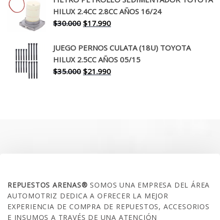
era:
es:
HILUX 2.4CC 2.8CC AÑOS 16/24
$260.000.
$199.990.
El
El
$
30.000
$
17.990
precio
precio
original
actual
JUEGO PERNOS CULATA (18U) TOYOTA
era:
es:
HILUX 2.5CC AÑOS 05/15
$30.000.
$17.990.
El
El
$
35.000
$
21.990
precio
precio
original
actual
era:
es:
$35.000.
$21.990.
SOBRE NOSOTROS
REPUESTOS ARENAS®
SOMOS UNA EMPRESA DEL ÁREA
AUTOMOTRIZ DEDICA A OFRECER LA MEJOR
EXPERIENCIA DE COMPRA DE REPUESTOS, ACCESORIOS
E INSUMOS A TRAVÉS DE UNA ATENCIÓN