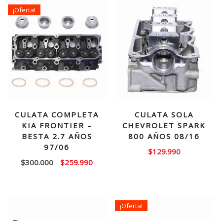
¡Oferta!
CULATA COMPLETA
CULATA SOLA
KIA FRONTIER –
CHEVROLET SPARK
BESTA 2.7 AÑOS
800 AÑOS 08/16
97/06
$
129.990
El
El
$
300.000
$
259.990
precio
precio
original
actual
era:
es:
¡Oferta!
$300.000.
$259.990.