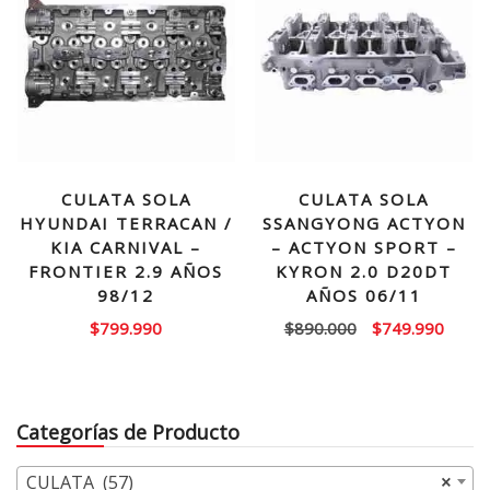
CULATA SOLA
CULATA SOLA
HYUNDAI TERRACAN /
SSANGYONG ACTYON
KIA CARNIVAL –
– ACTYON SPORT –
FRONTIER 2.9 AÑOS
KYRON 2.0 D20DT
98/12
AÑOS 06/11
El
El
$
799.990
$
890.000
$
749.990
precio
precio
original
actual
era:
es:
Categorías de Producto
$890.000.
$749.
CULATA (57)
×