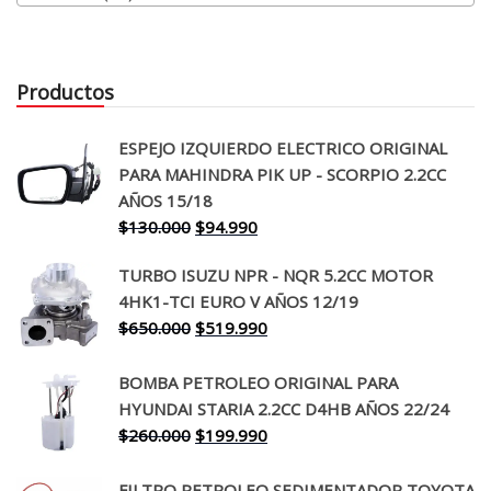
Productos
ESPEJO IZQUIERDO ELECTRICO ORIGINAL
PARA MAHINDRA PIK UP - SCORPIO 2.2CC
AÑOS 15/18
El
El
$
130.000
$
94.990
precio
precio
TURBO ISUZU NPR - NQR 5.2CC MOTOR
original
actual
4HK1-TCI EURO V AÑOS 12/19
era:
es:
El
El
$
650.000
$
519.990
$130.000.
$94.990.
precio
precio
original
actual
BOMBA PETROLEO ORIGINAL PARA
era:
es:
HYUNDAI STARIA 2.2CC D4HB AÑOS 22/24
$650.000.
$519.990.
El
El
$
260.000
$
199.990
precio
precio
original
actual
FILTRO PETROLEO SEDIMENTADOR TOYOTA