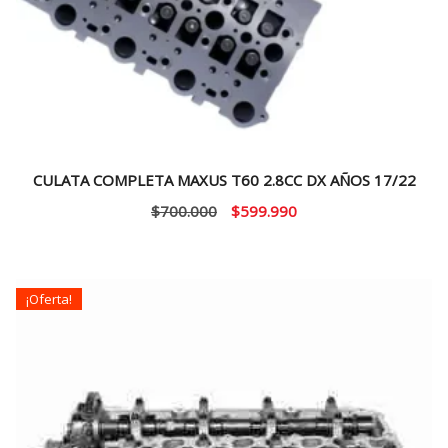
CULATA COMPLETA MAXUS T60 2.8CC DX AÑOS 17/22
El
El
$
700.000
$
599.990
precio
precio
original
actual
era:
es:
¡Oferta!
$700.000.
$599.990.