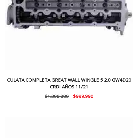
CULATA COMPLETA GREAT WALL WINGLE 5 2.0 GW4D20
CRDI AÑOS 11/21
El
El
$
1.200.000
$
999.990
precio
precio
original
actual
era:
es:
$1.200.000.
$999.990.