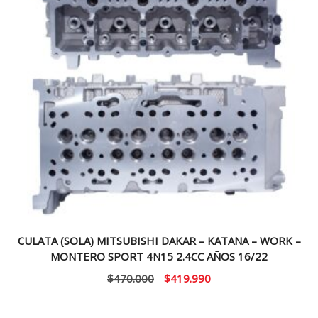
CULATA (SOLA) MITSUBISHI DAKAR – KATANA – WORK –
MONTERO SPORT 4N15 2.4CC AÑOS 16/22
El
El
$
470.000
$
419.990
precio
precio
original
actual