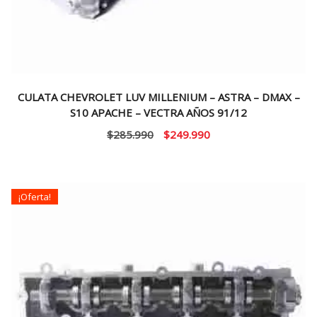
CULATA CHEVROLET LUV MILLENIUM – ASTRA – DMAX –
S10 APACHE – VECTRA AÑOS 91/12
El
El
$
285.990
$
249.990
precio
precio
original
actual
era:
es:
¡Oferta!
$285.990.
$249.990.