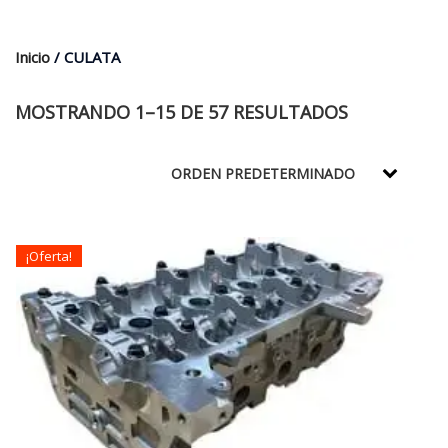
$35.000.
$21.990.
Inicio
/ CULATA
MOSTRANDO 1–15 DE 57 RESULTADOS
¡Oferta!