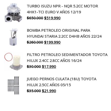
precio
precio
TURBO ISUZU NPR - NQR 5.2CC MOTOR
original
actual
4HK1-TCI EURO V AÑOS 12/19
era:
es:
El
El
$
650.000
$
519.990
$130.000.
$94.990.
precio
precio
original
actual
BOMBA PETROLEO ORIGINAL PARA
era:
es:
HYUNDAI STARIA 2.2CC D4HB AÑOS 22/24
$650.000.
$519.990.
El
El
$
260.000
$
199.990
precio
precio
original
actual
FILTRO PETROLEO SEDIMENTADOR TOYOTA
era:
es:
HILUX 2.4CC 2.8CC AÑOS 16/24
$260.000.
$199.990.
El
El
$
30.000
$
17.990
precio
precio
original
actual
JUEGO PERNOS CULATA (18U) TOYOTA
era:
es:
HILUX 2.5CC AÑOS 05/15
$30.000.
$17.990.
El
El
$
35.000
$
21.990
precio
precio
original
actual
era:
es: