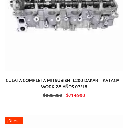
CULATA COMPLETA MITSUBISHI L200 DAKAR – KATANA –
WORK 2.5 AÑOS 07/16
El
El
$
800.000
$
714.990
precio
precio
original
actual
era:
es:
¡Oferta!
$800.000.
$714.990.