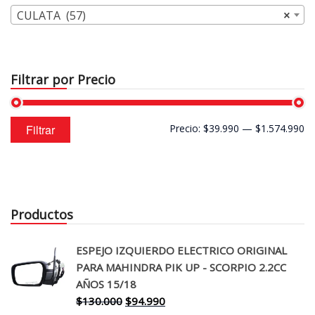
CULATA (57)
×
Filtrar por Precio
Precio
Precio
Filtrar
Precio:
$39.990
—
$1.574.990
mínimo
máximo
Productos
ESPEJO IZQUIERDO ELECTRICO ORIGINAL
PARA MAHINDRA PIK UP - SCORPIO 2.2CC
AÑOS 15/18
El
El
$
130.000
$
94.990