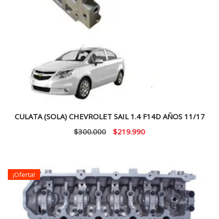
CULATA (SOLA) CHEVROLET SAIL 1.4 F14D AÑOS 11/17
El
El
$
300.000
$
219.990
precio
precio
original
actual
era:
es:
¡Oferta!
$300.000.
$219.990.