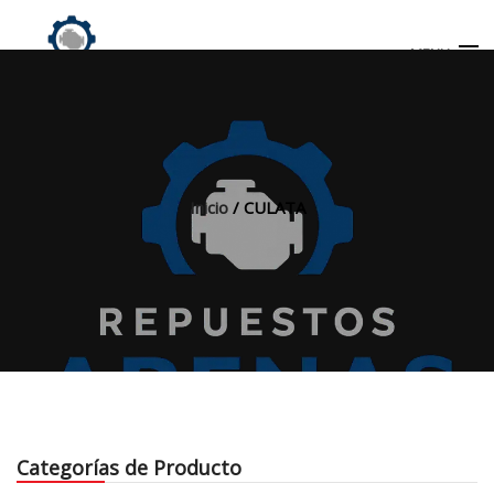
MENU
Búsqueda
de
productos
Inicio
/ CULATA
INICIO
TIENDA
MI CUENTA
Categorías de Producto