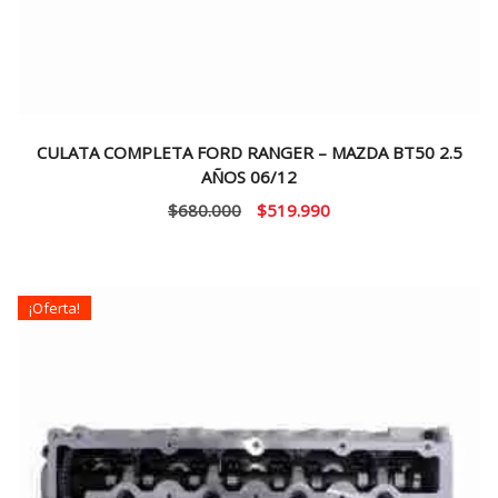
CULATA COMPLETA FORD RANGER – MAZDA BT50 2.5
AÑOS 06/12
El
El
$
680.000
$
519.990
precio
precio
original
actual
era:
es:
¡Oferta!
$680.000.
$519.990.