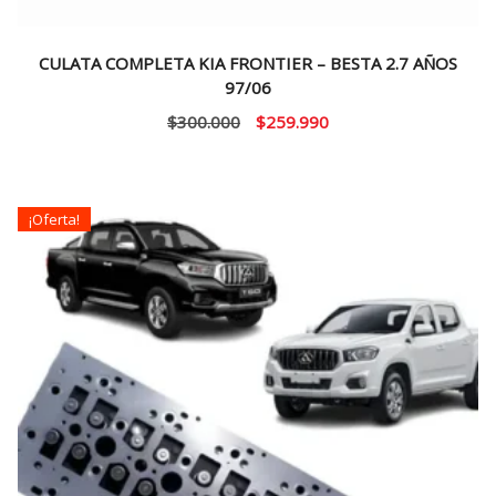
CULATA COMPLETA KIA FRONTIER – BESTA 2.7 AÑOS
97/06
El
El
$
300.000
$
259.990
precio
precio
original
actual
era:
es:
¡Oferta!
$300.000.
$259.990.