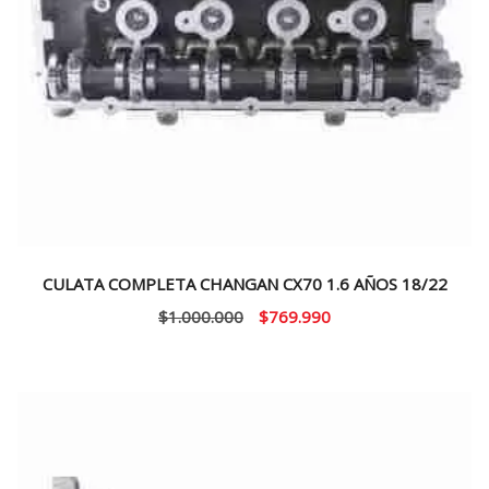
CULATA COMPLETA CHANGAN CX70 1.6 AÑOS 18/22
El
El
$
1.000.000
$
769.990
precio
precio
original
actual
era:
es:
$1.000.000.
$769.990.