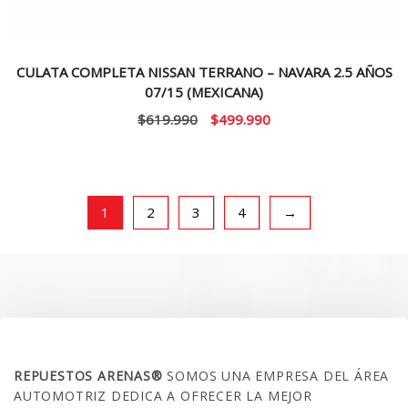
CULATA COMPLETA NISSAN TERRANO – NAVARA 2.5 AÑOS
07/15 (MEXICANA)
El
El
$
619.990
$
499.990
precio
precio
original
actual
era:
es:
$619.990.
$499.990.
1
2
3
4
→
SOBRE NOSOTROS
REPUESTOS ARENAS®
SOMOS UNA EMPRESA DEL ÁREA
AUTOMOTRIZ DEDICA A OFRECER LA MEJOR