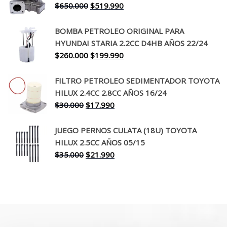
El
El
$
650.000
$
519.990
$130.000.
$94.990.
precio
precio
original
actual
BOMBA PETROLEO ORIGINAL PARA
era:
es:
HYUNDAI STARIA 2.2CC D4HB AÑOS 22/24
$650.000.
$519.990.
El
El
$
260.000
$
199.990
precio
precio
original
actual
FILTRO PETROLEO SEDIMENTADOR TOYOTA
era:
es:
HILUX 2.4CC 2.8CC AÑOS 16/24
$260.000.
$199.990.
El
El
$
30.000
$
17.990
precio
precio
original
actual
JUEGO PERNOS CULATA (18U) TOYOTA
era:
es:
HILUX 2.5CC AÑOS 05/15
$30.000.
$17.990.
El
El
$
35.000
$
21.990
precio
precio
original
actual
era:
es:
$35.000.
$21.990.