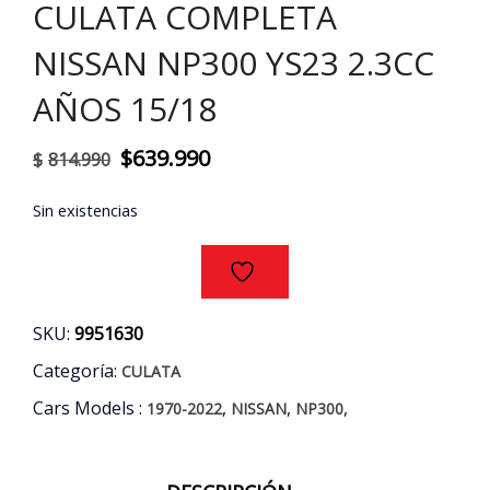
CULATA COMPLETA
NISSAN NP300 YS23 2.3CC
AÑOS 15/18
El
El
$
639.990
$
814.990
precio
precio
Sin existencias
original
actual
era:
es:
$814.990.
$639.990.
SKU:
9951630
Categoría:
CULATA
Cars Models :
,
,
,
1970-2022
NISSAN
NP300