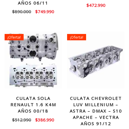
AÑOS 06/11
$
472.990
El
El
$
890.000
$
749.990
precio
precio
original
actual
era:
es:
¡Oferta!
¡Oferta!
$890.000.
$749.990.
CULATA SOLA
CULATA CHEVROLET
RENAULT 1.6 K4M
LUV MILLENIUM –
AÑOS 00/18
ASTRA – DMAX – S10
APACHE – VECTRA
El
El
$
512.990
$
386.990
AÑOS 91/12
precio
precio