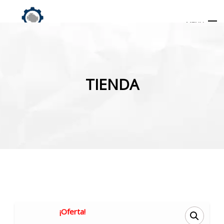
MENU
Búsqueda
de
TIENDA
productos
INICIO
TIENDA
MI CUENTA
¡Oferta!