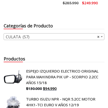
El
El
$
285.990
$
249.990
original
actual
precio
precio
era:
es:
original
actual
$512.990.
$386.990.
era:
es:
Categorías de Producto
$285.990.
$249.
CULATA (57)
×
Productos
ESPEJO IZQUIERDO ELECTRICO ORIGINAL
PARA MAHINDRA PIK UP - SCORPIO 2.2CC
AÑOS 15/18
El
El
$
130.000
$
94.990
precio
precio
TURBO ISUZU NPR - NQR 5.2CC MOTOR
original
actual
4HK1-TCI EURO V AÑOS 12/19
era:
es: