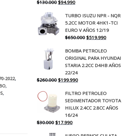
El
El
$
130.000
$
94.990
precio
precio
TURBO ISUZU NPR - NQR
original
actual
5.2CC MOTOR 4HK1-TCI
era:
es:
EURO V AÑOS 12/19
$130.000.
$94.990.
El
El
$
650.000
$
519.990
precio
precio
BOMBA PETROLEO
original
actual
ORIGINAL PARA HYUNDAI
era:
es:
STARIA 2.2CC D4HB AÑOS
$650.000.
$519.990.
22/24
,
70-2022
El
El
$
260.000
$
199.990
,
BO
precio
precio
,
FILTRO PETROLEO
S
original
actual
SEDIMENTADOR TOYOTA
era:
es:
HILUX 2.4CC 2.8CC AÑOS
$260.000.
$199.990.
16/24
El
El
$
30.000
$
17.990
precio
precio
JUEGO PERNOS CULATA