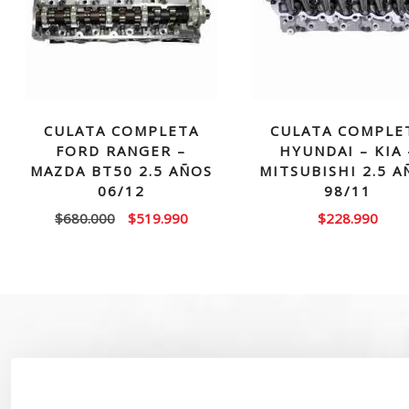
CULATA COMPLETA
CULATA COMPLE
FORD RANGER –
HYUNDAI – KIA 
MAZDA BT50 2.5 AÑOS
MITSUBISHI 2.5 A
06/12
98/11
El
El
$
680.000
$
519.990
$
228.990
precio
precio
original
actual
era:
es:
$680.000.
$519.990.
SOBRE NOSOTROS