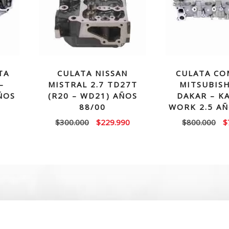
TA
CULATA NISSAN
CULATA CO
–
MISTRAL 2.7 TD27T
MITSUBISH
ÑOS
(R20 – WD21) AÑOS
DAKAR – K
88/00
WORK 2.5 AÑ
El
El
El
$
300.000
$
229.990
$
800.000
$
precio
precio
p
original
actual
or
era:
es:
e
$300.000.
$229.990.
$