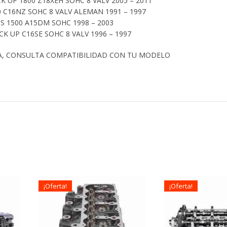
UP 1800 Z18XEH SOHC 8 VALV 2005 – 2011
 C16NZ SOHC 8 VALV ALEMAN 1991 – 1997
 1500 A15DM SOHC 1998 – 2003
CK UP C16SE SOHC 8 VALV 1996 – 1997
A, CONSULTA COMPATIBILIDAD CON TU MODELO
¡Oferta!
¡Oferta!