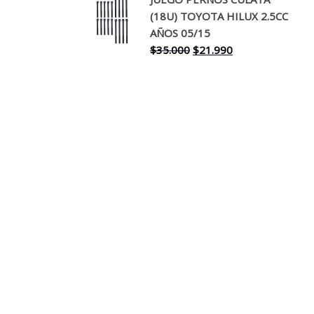
original
actual
(18U) TOYOTA HILUX 2.5CC
era:
es:
AÑOS 05/15
$30.000.
$17.990.
El
El
$
35.000
$
21.990
precio
precio
original
actual
era:
es:
$35.000.
$21.990.