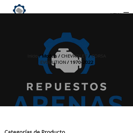
MENU
Búsqueda
de
productos
Inicio
/ Models /
CHEVROLET
/
CORSA
EVOLUTION
/ 1970-2022
INICIO
TIENDA
MI CUENTA
Categorías de Producto