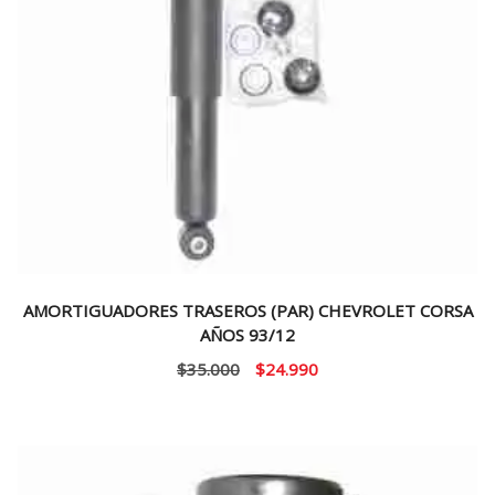
AMORTIGUADORES TRASEROS (PAR) CHEVROLET CORSA
AÑOS 93/12
El
El
$
35.000
$
24.990
precio
precio
original
actual
era:
es:
$35.000.
$24.990.