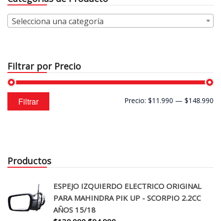
Selecciona una categoría
Filtrar por Precio
Precio
Precio
Filtrar
Precio:
$11.990
—
$148.990
mínimo
máximo
Productos
ESPEJO IZQUIERDO ELECTRICO ORIGINAL
PARA MAHINDRA PIK UP - SCORPIO 2.2CC
AÑOS 15/18
El
El