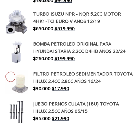
$
130.000
$
94.990
precio
precio
TURBO ISUZU NPR - NQR 5.2CC MOTOR
original
actual
4HK1-TCI EURO V AÑOS 12/19
era:
es:
El
El
$
650.000
$
519.990
$130.000.
$94.990.
precio
precio
original
actual
BOMBA PETROLEO ORIGINAL PARA
era:
es:
HYUNDAI STARIA 2.2CC D4HB AÑOS 22/24
$650.000.
$519.990.
El
El
$
260.000
$
199.990
precio
precio
original
actual
FILTRO PETROLEO SEDIMENTADOR TOYOTA
era:
es:
HILUX 2.4CC 2.8CC AÑOS 16/24
$260.000.
$199.990.
El
El
$
30.000
$
17.990
precio
precio
original
actual
JUEGO PERNOS CULATA (18U) TOYOTA
era:
es:
HILUX 2.5CC AÑOS 05/15
$30.000.
$17.990.
El
El
$
35.000
$
21.990
precio
precio
original
actual