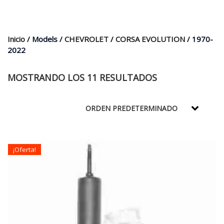
era:
es:
$35.000.
$21.990.
Inicio
/ Models /
CHEVROLET
/
CORSA EVOLUTION
/ 1970-
2022
MOSTRANDO LOS 11 RESULTADOS
¡Oferta!