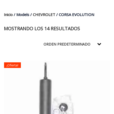
$35.000.
$21.990.
Inicio
/ Models /
CHEVROLET
/ CORSA EVOLUTION
MOSTRANDO LOS 14 RESULTADOS
¡Oferta!