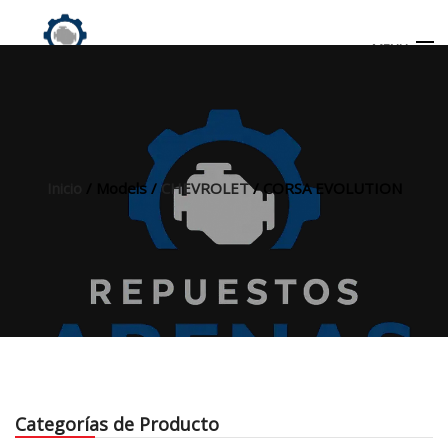
MENU
Búsqueda
de
productos
Inicio
/ Models /
CHEVROLET
/ CORSA EVOLUTION
INICIO
TIENDA
MI CUENTA
Categorías de Producto