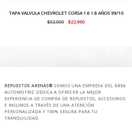
TAPA VALVULA CHEVROLET CORSA 1.6 1.8 AÑOS 99/10
El
El
$
32.000
$
22.990
precio
precio
original
actual
era:
es:
$32.000.
$22.990.
SOBRE NOSOTROS
REPUESTOS ARENAS®
SOMOS UNA EMPRESA DEL ÁREA
AUTOMOTRIZ DEDICA A OFRECER LA MEJOR
EXPERIENCIA DE COMPRA DE REPUESTOS, ACCESORIOS
E INSUMOS A TRAVÉS DE UNA ATENCIÓN
PERSONALIZADA Y 100% SEGURA PARA TU
TRANQUILIDAD