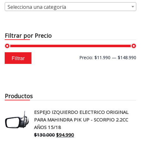
Selecciona una categoría
Filtrar por Precio
Precio
Precio
Filtrar
Precio:
$11.990
—
$148.990
mínimo
máximo
Productos
ESPEJO IZQUIERDO ELECTRICO ORIGINAL
PARA MAHINDRA PIK UP - SCORPIO 2.2CC
AÑOS 15/18
El
El
$
130.000
$
94.990