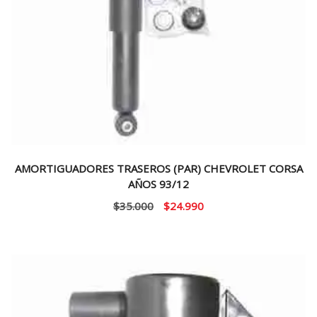
AMORTIGUADORES TRASEROS (PAR) CHEVROLET CORSA
AÑOS 93/12
El
El
$
35.000
$
24.990
precio
precio
original
actual
era:
es:
$35.000.
$24.990.