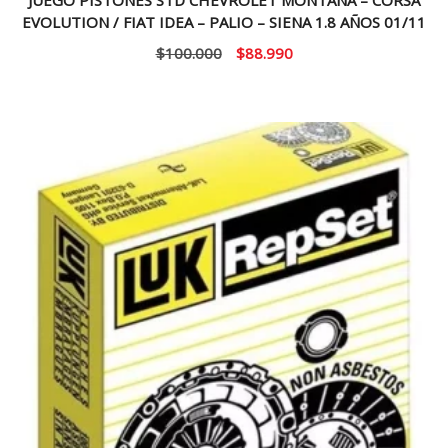
JUEGO PISTONES STD CHEVROLET MONTANA – CORSA
EVOLUTION / FIAT IDEA – PALIO – SIENA 1.8 AÑOS 01/11
El
El
$
100.000
$
88.990
precio
precio
original
actual
era:
es:
$100.000.
$88.990.