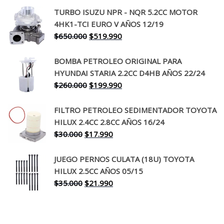
precio
precio
TURBO ISUZU NPR - NQR 5.2CC MOTOR
original
actual
4HK1-TCI EURO V AÑOS 12/19
era:
es:
El
El
$
650.000
$
519.990
$130.000.
$94.990.
precio
precio
original
actual
BOMBA PETROLEO ORIGINAL PARA
era:
es:
HYUNDAI STARIA 2.2CC D4HB AÑOS 22/24
$650.000.
$519.990.
El
El
$
260.000
$
199.990
precio
precio
original
actual
FILTRO PETROLEO SEDIMENTADOR TOYOTA
era:
es:
HILUX 2.4CC 2.8CC AÑOS 16/24
$260.000.
$199.990.
El
El
$
30.000
$
17.990
precio
precio
original
actual
JUEGO PERNOS CULATA (18U) TOYOTA
era:
es:
HILUX 2.5CC AÑOS 05/15
$30.000.
$17.990.
El
El
$
35.000
$
21.990
precio
precio
original
actual
era:
es: