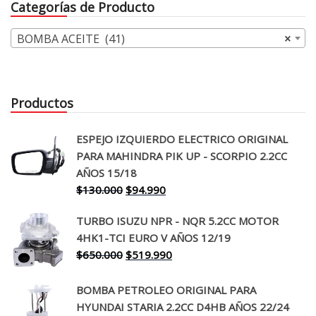
Categorías de Producto
BOMBA ACEITE (41)
×
Productos
ESPEJO IZQUIERDO ELECTRICO ORIGINAL
PARA MAHINDRA PIK UP - SCORPIO 2.2CC
AÑOS 15/18
El
El
$
130.000
$
94.990
precio
precio
TURBO ISUZU NPR - NQR 5.2CC MOTOR
original
actual
4HK1-TCI EURO V AÑOS 12/19
era:
es:
El
El
$
650.000
$
519.990
$130.000.
$94.990.
precio
precio
original
actual
BOMBA PETROLEO ORIGINAL PARA
era:
es:
HYUNDAI STARIA 2.2CC D4HB AÑOS 22/24