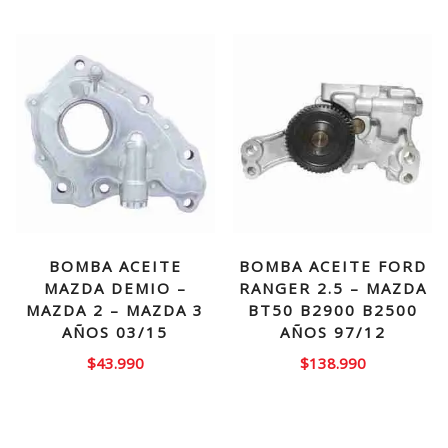
original
actual
era:
es:
$250.000.
$199.
BOMBA ACEITE
BOMBA ACEITE FORD
MAZDA DEMIO –
RANGER 2.5 – MAZDA
MAZDA 2 – MAZDA 3
BT50 B2900 B2500
AÑOS 03/15
AÑOS 97/12
$
43.990
$
138.990