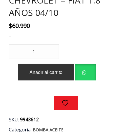
CHEVROLET – FIAT 1.8
AÑOS 04/10
$
60.990
BOMBA
ACEITE
(PATA
LARGA
Añadir al carrito
-
ANCHA)
CHEVROLET
-
FIAT
1.8
AÑOS
04/10
SKU:
9943612
cantidad
Categoría:
BOMBA ACEITE