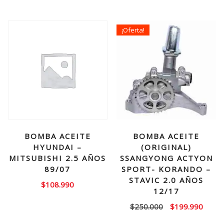
¡Oferta!
BOMBA ACEITE
BOMBA ACEITE
HYUNDAI –
(ORIGINAL)
MITSUBISHI 2.5 AÑOS
SSANGYONG ACTYON
89/07
SPORT- KORANDO –
STAVIC 2.0 AÑOS
$
108.990
12/17
El
El
$
250.000
$
199.990
precio
precio