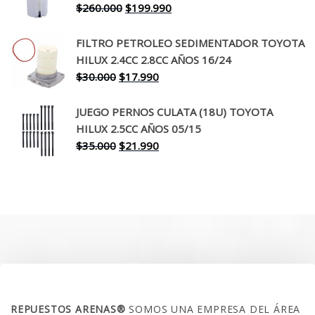
$650.000.
$519.990.
El
El
$
260.000
$
199.990
precio
precio
original
actual
FILTRO PETROLEO SEDIMENTADOR TOYOTA
era:
es:
HILUX 2.4CC 2.8CC AÑOS 16/24
$260.000.
$199.990.
El
El
$
30.000
$
17.990
precio
precio
original
actual
JUEGO PERNOS CULATA (18U) TOYOTA
era:
es:
HILUX 2.5CC AÑOS 05/15
$30.000.
$17.990.
El
El
$
35.000
$
21.990
precio
precio
original
actual
era:
es:
$35.000.
$21.990.
SOBRE NOSOTROS
REPUESTOS ARENAS®
SOMOS UNA EMPRESA DEL ÁREA