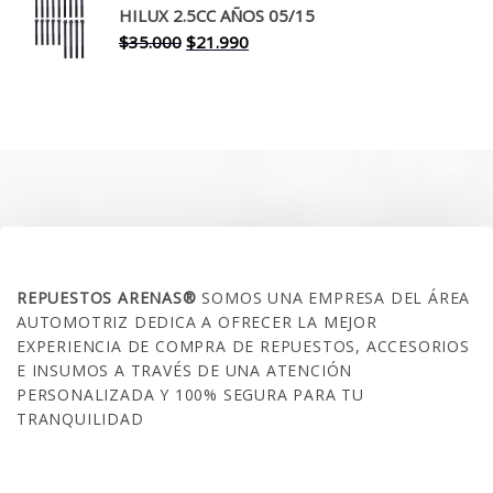
era:
es:
HILUX 2.5CC AÑOS 05/15
$30.000.
$17.990.
El
El
$
35.000
$
21.990
precio
precio
original
actual
era:
es:
$35.000.
$21.990.
SOBRE NOSOTROS
REPUESTOS ARENAS®
SOMOS UNA EMPRESA DEL ÁREA
AUTOMOTRIZ DEDICA A OFRECER LA MEJOR
EXPERIENCIA DE COMPRA DE REPUESTOS, ACCESORIOS
E INSUMOS A TRAVÉS DE UNA ATENCIÓN
PERSONALIZADA Y 100% SEGURA PARA TU
TRANQUILIDAD