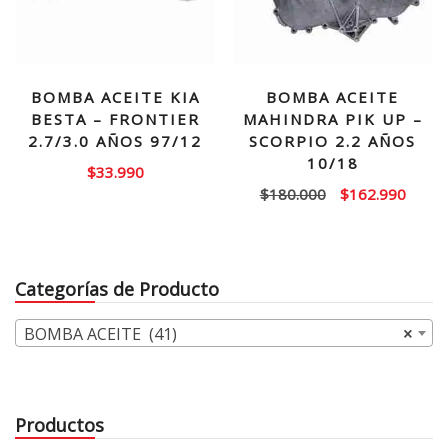
BOMBA ACEITE KIA
BOMBA ACEITE
BESTA – FRONTIER
MAHINDRA PIK UP –
2.7/3.0 AÑOS 97/12
SCORPIO 2.2 AÑOS
10/18
$
33.990
El
El
$
180.000
$
162.990
precio
precio
original
actual
era:
es:
Categorías de Producto
$180.000.
$162.
BOMBA ACEITE (41)
×
Productos