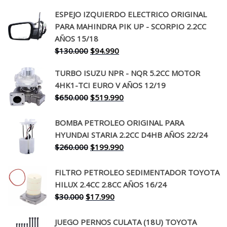
ESPEJO IZQUIERDO ELECTRICO ORIGINAL
PARA MAHINDRA PIK UP - SCORPIO 2.2CC
AÑOS 15/18
El
El
$
130.000
$
94.990
precio
precio
TURBO ISUZU NPR - NQR 5.2CC MOTOR
original
actual
4HK1-TCI EURO V AÑOS 12/19
era:
es:
El
El
$
650.000
$
519.990
$130.000.
$94.990.
precio
precio
original
actual
BOMBA PETROLEO ORIGINAL PARA
era:
es:
HYUNDAI STARIA 2.2CC D4HB AÑOS 22/24
$650.000.
$519.990.
El
El
$
260.000
$
199.990
precio
precio
original
actual
FILTRO PETROLEO SEDIMENTADOR TOYOTA
era:
es:
HILUX 2.4CC 2.8CC AÑOS 16/24
$260.000.
$199.990.
El
El
$
30.000
$
17.990
precio
precio
original
actual
JUEGO PERNOS CULATA (18U) TOYOTA