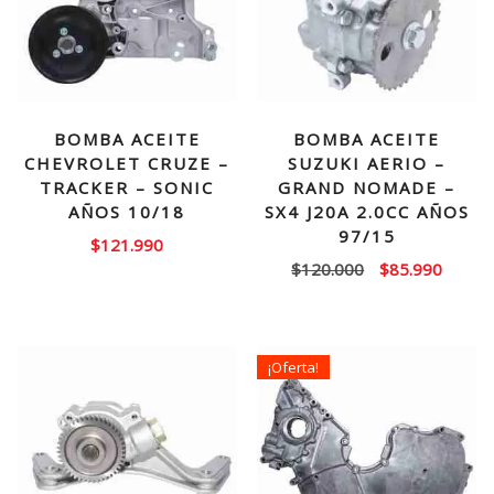
BOMBA ACEITE
BOMBA ACEITE
CHEVROLET CRUZE –
SUZUKI AERIO –
TRACKER – SONIC
GRAND NOMADE –
AÑOS 10/18
SX4 J20A 2.0CC AÑOS
97/15
$
121.990
El
El
$
120.000
$
85.990
precio
precio
original
actual
era:
es:
¡Oferta!
$120.000.
$85.99