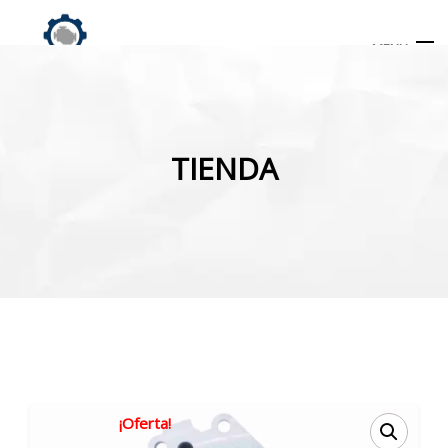
MENU
Búsqueda
de
TIENDA
productos
INICIO
TIENDA
MI CUENTA
¡Oferta!