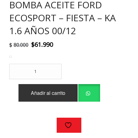
BOMBA ACEITE FORD
ECOSPORT – FIESTA – KA
1.6 AÑOS 00/12
El
El
$
61.990
$
80.000
precio
precio
original
actual
BOMBA
era:
es:
ACEITE
FORD
$80.000.
$61.990.
ECOSPORT
Añadir al carrito
-
FIESTA
-
KA
1.6
AÑOS
00/12
cantidad