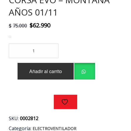
AÑOS 01/11
El
El
$
62.990
$
75.000
precio
precio
original
actual
ELECTROVENTILADOR
era:
es:
CHEVROLET
COMBO
$75.000.
$62.990.
VAN
Añadir al carrito
-
CORSA
EVO
-
MONTANA
AÑOS
01/11
cantidad
SKU:
0002812
Categoría:
ELECTROVENTILADOR