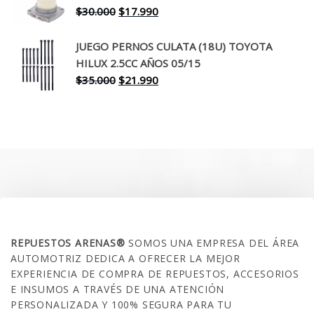
$260.000.
$199.990.
El
El
$
30.000
$
17.990
precio
precio
original
actual
JUEGO PERNOS CULATA (18U) TOYOTA
era:
es:
HILUX 2.5CC AÑOS 05/15
$30.000.
$17.990.
El
El
$
35.000
$
21.990
precio
precio
original
actual
era:
es:
$35.000.
$21.990.
SOBRE NOSOTROS
REPUESTOS ARENAS®
SOMOS UNA EMPRESA DEL ÁREA
AUTOMOTRIZ DEDICA A OFRECER LA MEJOR
EXPERIENCIA DE COMPRA DE REPUESTOS, ACCESORIOS
E INSUMOS A TRAVÉS DE UNA ATENCIÓN
PERSONALIZADA Y 100% SEGURA PARA TU