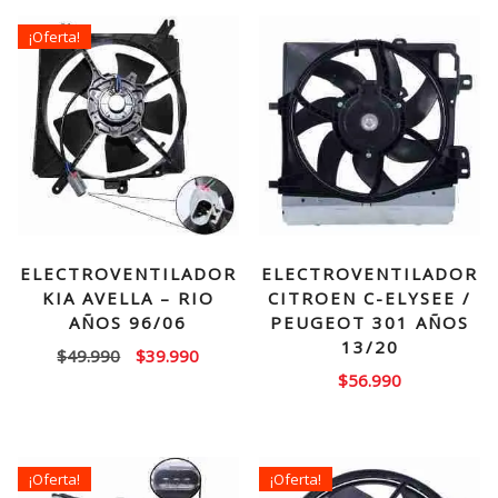
¡Oferta!
ELECTROVENTILADOR
ELECTROVENTILADOR
KIA AVELLA – RIO
CITROEN C-ELYSEE /
AÑOS 96/06
PEUGEOT 301 AÑOS
13/20
El
El
$
49.990
$
39.990
$
56.990
precio
precio
original
actual
era:
es:
$49.990.
$39.990.
¡Oferta!
¡Oferta!