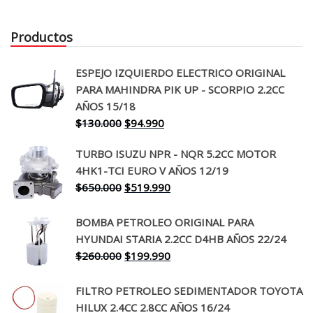
Productos
ESPEJO IZQUIERDO ELECTRICO ORIGINAL
PARA MAHINDRA PIK UP - SCORPIO 2.2CC
AÑOS 15/18
El
El
$
130.000
$
94.990
precio
precio
TURBO ISUZU NPR - NQR 5.2CC MOTOR
original
actual
4HK1-TCI EURO V AÑOS 12/19
era:
es:
El
El
$
650.000
$
519.990
$130.000.
$94.990.
precio
precio
original
actual
BOMBA PETROLEO ORIGINAL PARA
era:
es:
HYUNDAI STARIA 2.2CC D4HB AÑOS 22/24
$650.000.
$519.990.
El
El
$
260.000
$
199.990
precio
precio
original
actual
FILTRO PETROLEO SEDIMENTADOR TOYOTA
era:
es:
HILUX 2.4CC 2.8CC AÑOS 16/24