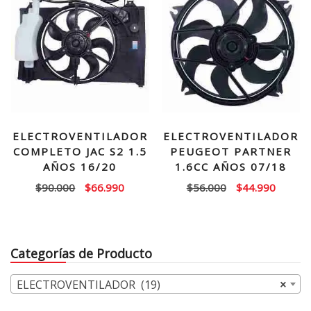
ELECTROVENTILADOR
ELECTROVENTILADOR
COMPLETO JAC S2 1.5
PEUGEOT PARTNER
AÑOS 16/20
1.6CC AÑOS 07/18
El
El
El
El
$
90.000
$
66.990
$
56.000
$
44.990
precio
precio
precio
precio
original
actual
original
actual
era:
es:
era:
es:
Categorías de Producto
$90.000.
$66.990.
$56.000.
$44.99
ELECTROVENTILADOR (19)
×