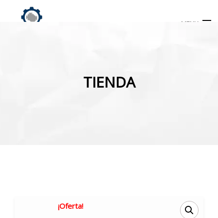
MENU
Búsqueda
de
TIENDA
productos
INICIO
TIENDA
MI CUENTA
¡Oferta!