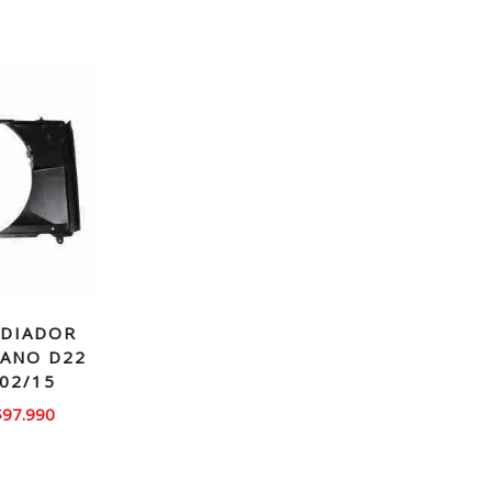
DIADOR
RANO D22
 02/15
l
El
$
97.990
recio
precio
riginal
actual