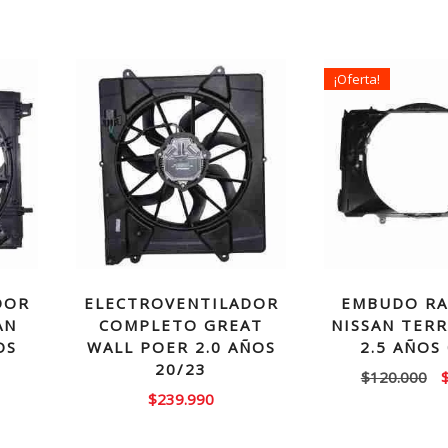
¡Oferta!
DOR
ELECTROVENTILADOR
EMBUDO RA
AN
COMPLETO GREAT
NISSAN TER
OS
WALL POER 2.0 AÑOS
2.5 AÑOS
20/23
E
$
120.000
$
239.990
p
o