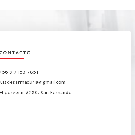
ra:
es:
120.000.
$97.990.
CONTACTO
+56 9 7153 7851
luisdesarmaduria@gmail.com
El porvenir #280, San Fernando