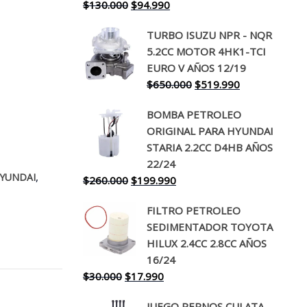
El
El
$
130.000
$
94.990
precio
precio
TURBO ISUZU NPR - NQR
original
actual
5.2CC MOTOR 4HK1-TCI
era:
es:
EURO V AÑOS 12/19
$130.000.
$94.990.
El
El
$
650.000
$
519.990
precio
precio
BOMBA PETROLEO
original
actual
ORIGINAL PARA HYUNDAI
era:
es:
STARIA 2.2CC D4HB AÑOS
$650.000.
$519.990.
22/24
,
YUNDAI
El
El
$
260.000
$
199.990
precio
precio
FILTRO PETROLEO
original
actual
SEDIMENTADOR TOYOTA
era:
es:
HILUX 2.4CC 2.8CC AÑOS
$260.000.
$199.990.
16/24
El
El
$
30.000
$
17.990
precio
precio
JUEGO PERNOS CULATA