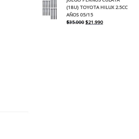
original
actual
(18U) TOYOTA HILUX 2.5CC
era:
es:
AÑOS 05/15
$30.000.
$17.990.
El
El
$
35.000
$
21.990
precio
precio
original
actual
era:
es:
$35.000.
$21.990.