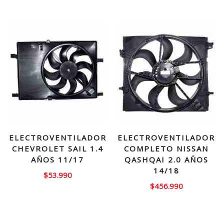
original
actual
original
actual
era:
es:
era:
es:
$49.990.
$39.990.
$80.000.
$54.99
ELECTROVENTILADOR
ELECTROVENTILADOR
CHEVROLET SAIL 1.4
COMPLETO NISSAN
AÑOS 11/17
QASHQAI 2.0 AÑOS
14/18
$
53.990
$
456.990