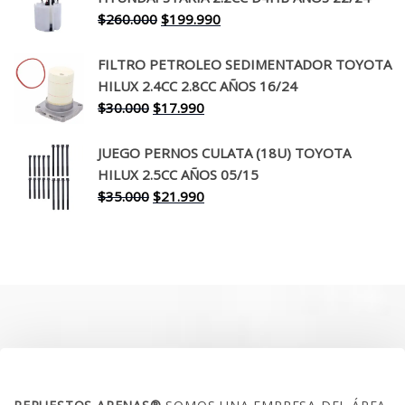
$650.000.
$519.990.
El
El
$
260.000
$
199.990
precio
precio
original
actual
FILTRO PETROLEO SEDIMENTADOR TOYOTA
era:
es:
HILUX 2.4CC 2.8CC AÑOS 16/24
$260.000.
$199.990.
El
El
$
30.000
$
17.990
precio
precio
original
actual
JUEGO PERNOS CULATA (18U) TOYOTA
era:
es:
HILUX 2.5CC AÑOS 05/15
$30.000.
$17.990.
El
El
$
35.000
$
21.990
precio
precio
original
actual
era:
es:
$35.000.
$21.990.
SOBRE NOSOTROS