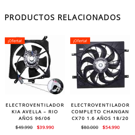
PRODUCTOS RELACIONADOS
¡Oferta!
¡Oferta!
ELECTROVENTILADOR
ELECTROVENTILADOR
KIA AVELLA – RIO
COMPLETO CHANGAN
AÑOS 96/06
CX70 1.6 AÑOS 18/20
El
El
El
El
$
49.990
$
39.990
$
80.000
$
54.990
precio
precio
precio
precio