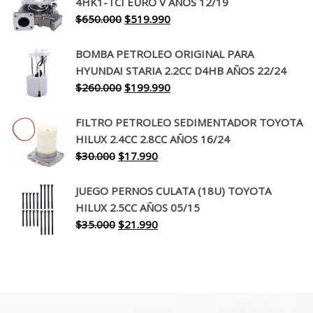
4HK1-TCI EURO V AÑOS 12/19
era:
es:
El
El
$
650.000
$
519.990
$130.000.
$94.990.
precio
precio
original
actual
BOMBA PETROLEO ORIGINAL PARA
era:
es:
HYUNDAI STARIA 2.2CC D4HB AÑOS 22/24
$650.000.
$519.990.
El
El
$
260.000
$
199.990
precio
precio
original
actual
FILTRO PETROLEO SEDIMENTADOR TOYOTA
era:
es:
HILUX 2.4CC 2.8CC AÑOS 16/24
$260.000.
$199.990.
El
El
$
30.000
$
17.990
precio
precio
original
actual
JUEGO PERNOS CULATA (18U) TOYOTA
era:
es:
HILUX 2.5CC AÑOS 05/15
$30.000.
$17.990.
El
El
$
35.000
$
21.990
precio
precio
original
actual
era:
es:
$35.000.
$21.990.