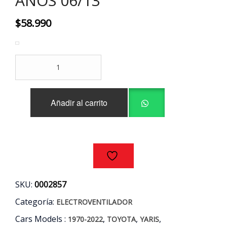
AÑOS 06/13
$
58.990
ELECTROVENTILADOR
TOYOTA
YARIS
1.3/1.5
Añadir al carrito
AÑOS
06/13
cantidad
SKU:
0002857
Categoría:
ELECTROVENTILADOR
Cars Models :
,
,
,
1970-2022
TOYOTA
YARIS