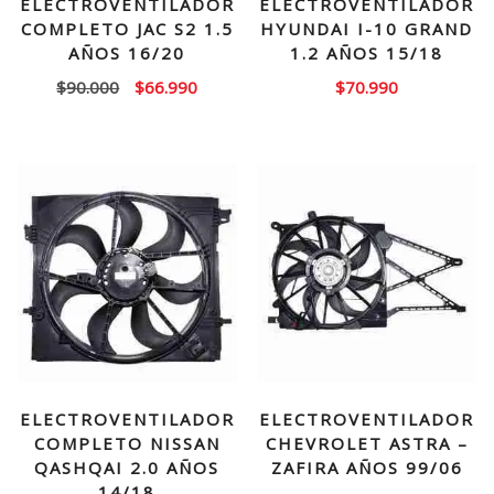
ELECTROVENTILADOR
ELECTROVENTILADOR
COMPLETO JAC S2 1.5
HYUNDAI I-10 GRAND
AÑOS 16/20
1.2 AÑOS 15/18
El
El
$
90.000
$
66.990
$
70.990
precio
precio
original
actual
era:
es:
$90.000.
$66.990.
ELECTROVENTILADOR
ELECTROVENTILADOR
COMPLETO NISSAN
CHEVROLET ASTRA –
QASHQAI 2.0 AÑOS
ZAFIRA AÑOS 99/06
14/18