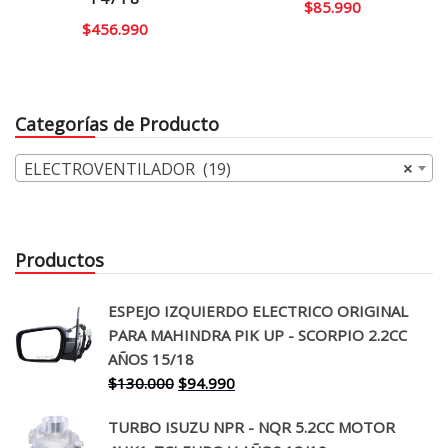
$
85.990
$
456.990
Categorías de Producto
ELECTROVENTILADOR (19)
×
Productos
ESPEJO IZQUIERDO ELECTRICO ORIGINAL
PARA MAHINDRA PIK UP - SCORPIO 2.2CC
AÑOS 15/18
El
El
$
130.000
$
94.990
precio
precio
TURBO ISUZU NPR - NQR 5.2CC MOTOR
original
actual