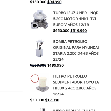
El
El
$
130.000
$
94.990
precio
precio
TURBO ISUZU NPR - NQR
original
actual
5.2CC MOTOR 4HK1-TCI
era:
es:
EURO V AÑOS 12/19
$130.000.
$94.990.
El
El
$
650.000
$
519.990
precio
precio
BOMBA PETROLEO
original
actual
ORIGINAL PARA HYUNDAI
era:
es:
STARIA 2.2CC D4HB AÑOS
$650.000.
$519.990.
22/24
El
El
$
260.000
$
199.990
precio
precio
FILTRO PETROLEO
original
actual
SEDIMENTADOR TOYOTA
era:
es:
HILUX 2.4CC 2.8CC AÑOS
$260.000.
$199.990.
16/24
El
El
$
30.000
$
17.990
precio
precio
JUEGO PERNOS CULATA