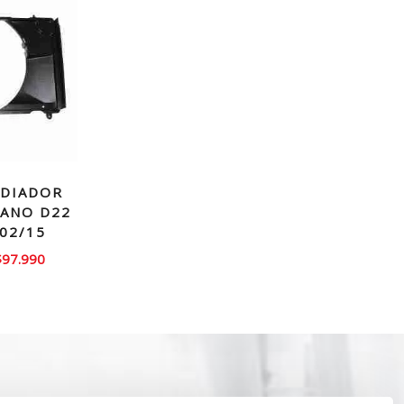
DIADOR
RANO D22
 02/15
l
El
$
97.990
recio
precio
riginal
actual
ra:
es:
120.000.
$97.990.