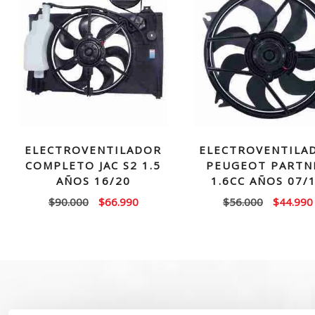
ELECTROVENTILADOR
ELECTROVENTILA
COMPLETO JAC S2 1.5
PEUGEOT PARTN
AÑOS 16/20
1.6CC AÑOS 07/
El
El
El
$
90.000
$
66.990
$
56.000
$
44.990
precio
precio
precio
original
actual
original
era:
es:
era:
$90.000.
$66.990.
$56.000.