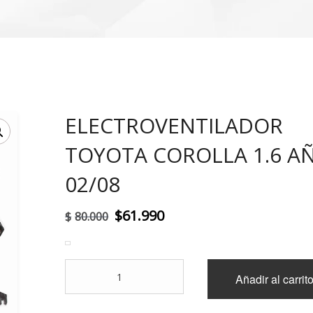
ELECTROVENTILADOR
!
TOYOTA COROLLA 1.6 A
02/08
El
El
$
61.990
$
80.000
precio
precio
original
actual
ELECTROVENTILADOR
Añadir al carrit
era:
es:
TOYOTA
COROLLA
$80.000.
$61.990.
1.6