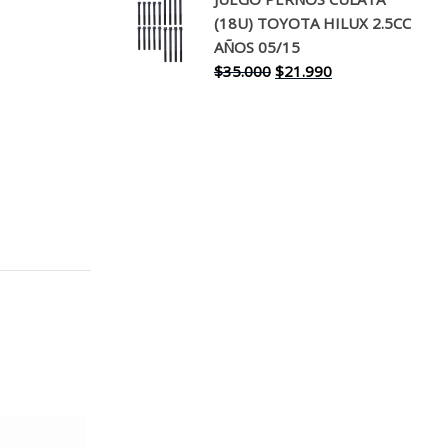
original
actual
(18U) TOYOTA HILUX 2.5CC
era:
es:
AÑOS 05/15
$30.000.
$17.990.
El
El
$
35.000
$
21.990
precio
precio
original
actual
era:
es:
$35.000.
$21.990.