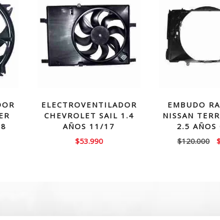
DOR
ELECTROVENTILADOR
EMBUDO RA
ER
CHEVROLET SAIL 1.4
NISSAN TER
18
AÑOS 11/17
2.5 AÑOS
El
E
$
53.990
$
120.000
precio
p
actual
o
es:
e
$44.990.
$