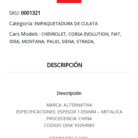
-
SIENA
SKU:
0001321
-
STRADA
Categoría:
EMPAQUETADURA DE CULATA
-
Cars Models :
,
,
,
PALIO
CHEVROLET
CORSA EVOLUTION
FIAT
1.8
,
,
,
,
,
IDEA
MONTANA
PALIO
SIENA
STRADA
AÑOS
01/11
cantidad
DESCRIPCIÓN
Descripción
MARCA: ALTERNATIVA
ESPECIFICACIONES: ESPESOR 1.050MM – METALICA
PROCEDENCIA: CHINA
CODIGO OEM: 93294583