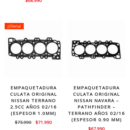
$
68.990
¡Oferta!
EMPAQUETADURA
EMPAQUETADURA
CULATA ORIGINAL
CULATA ORIGINAL
NISSAN TERRANO
NISSAN NAVARA –
2.5CC AÑOS 02/16
PATHFINDER –
(ESPESOR 1.0MM)
TERRANO AÑOS 02/16
(ESPESOR 0.90 MM)
El
El
$
75.990
$
71.990
$
67.990
precio
precio