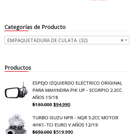
original
actual
era:
es:
$75.990.
$71.990.
Categorías de Producto
EMPAQUETADURA DE CULATA (32)
×
Productos
ESPEJO IZQUIERDO ELECTRICO ORIGINAL
PARA MAHINDRA PIK UP - SCORPIO 2.2CC
AÑOS 15/18
El
El
$
130.000
$
94.990
precio
precio
TURBO ISUZU NPR - NQR 5.2CC MOTOR
original
actual
4HK1-TCI EURO V AÑOS 12/19
era:
es:
El
El
$
650.000
$
519.990
$130.000.
$94.990.