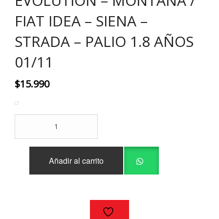
EVOLUTION – MONTANA /
FIAT IDEA – SIENA –
STRADA – PALIO 1.8 AÑOS
01/11
$
15.990
EMPAQUETADURA
CULATA
CHEVROLET
CORSA
Añadir al carrito
EVOLUTION
-
MONTANA
/
FIAT
IDEA