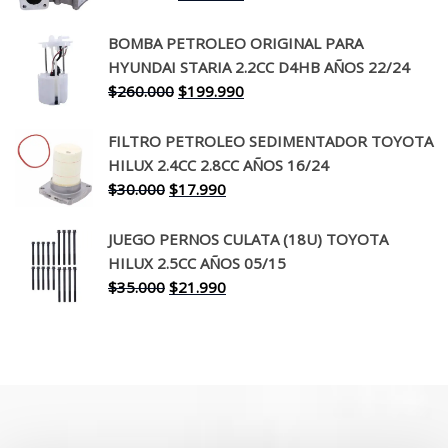
precio
precio
original
actual
BOMBA PETROLEO ORIGINAL PARA
era:
es:
HYUNDAI STARIA 2.2CC D4HB AÑOS 22/24
$650.000.
$519.990.
El
El
$
260.000
$
199.990
precio
precio
original
actual
FILTRO PETROLEO SEDIMENTADOR TOYOTA
era:
es:
HILUX 2.4CC 2.8CC AÑOS 16/24
$260.000.
$199.990.
El
El
$
30.000
$
17.990
precio
precio
original
actual
JUEGO PERNOS CULATA (18U) TOYOTA
era:
es:
HILUX 2.5CC AÑOS 05/15
$30.000.
$17.990.
El
El
$
35.000
$
21.990
precio
precio
original
actual
era:
es:
$35.000.
$21.990.