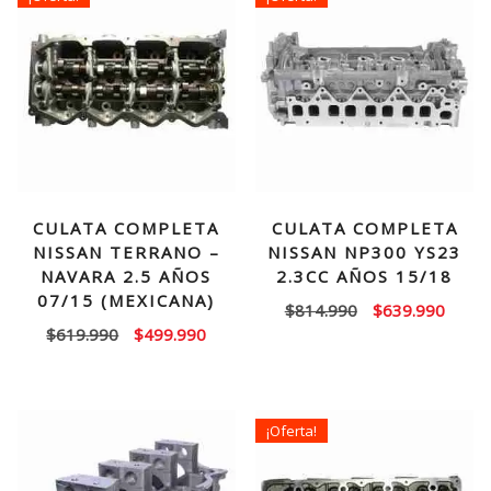
CULATA COMPLETA
CULATA COMPLETA
NISSAN TERRANO –
NISSAN NP300 YS23
NAVARA 2.5 AÑOS
2.3CC AÑOS 15/18
07/15 (MEXICANA)
El
El
$
814.990
$
639.990
El
El
$
619.990
$
499.990
precio
precio
precio
precio
original
actual
original
actual
era:
es:
era:
es:
$814.990.
$639.
¡Oferta!
$619.990.
$499.990.