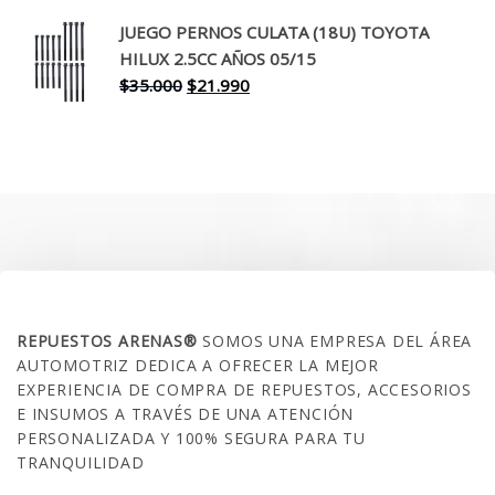
precio
precio
original
actual
JUEGO PERNOS CULATA (18U) TOYOTA
era:
es:
HILUX 2.5CC AÑOS 05/15
$30.000.
$17.990.
El
El
$
35.000
$
21.990
precio
precio
original
actual
era:
es:
$35.000.
$21.990.
SOBRE NOSOTROS
REPUESTOS ARENAS®
SOMOS UNA EMPRESA DEL ÁREA
AUTOMOTRIZ DEDICA A OFRECER LA MEJOR
EXPERIENCIA DE COMPRA DE REPUESTOS, ACCESORIOS
E INSUMOS A TRAVÉS DE UNA ATENCIÓN
PERSONALIZADA Y 100% SEGURA PARA TU
TRANQUILIDAD