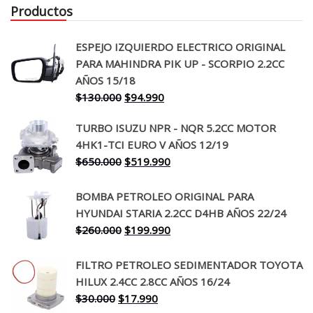
Productos
ESPEJO IZQUIERDO ELECTRICO ORIGINAL
PARA MAHINDRA PIK UP - SCORPIO 2.2CC
AÑOS 15/18
El
El
$
130.000
$
94.990
precio
precio
TURBO ISUZU NPR - NQR 5.2CC MOTOR
original
actual
4HK1-TCI EURO V AÑOS 12/19
era:
es:
El
El
$
650.000
$
519.990
$130.000.
$94.990.
precio
precio
original
actual
BOMBA PETROLEO ORIGINAL PARA
era:
es:
HYUNDAI STARIA 2.2CC D4HB AÑOS 22/24
$650.000.
$519.990.
El
El
$
260.000
$
199.990
precio
precio
original
actual
FILTRO PETROLEO SEDIMENTADOR TOYOTA
era:
es:
HILUX 2.4CC 2.8CC AÑOS 16/24
$260.000.
$199.990.
El
El
$
30.000
$
17.990