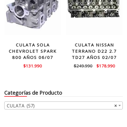
CULATA SOLA
CULATA NISSAN
CHEVROLET SPARK
TERRANO D22 2.7
800 AÑOS 06/07
TD27 AÑOS 02/07
El
El
$
131.990
$
249.990
$
178.990
precio
precio
original
actual
era:
es:
Categorías de Producto
$249.990.
$178.
CULATA (57)
×