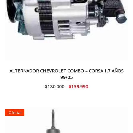
ALTERNADOR CHEVROLET COMBO – CORSA 1.7 AÑOS
99/05
El
El
$
180.000
$
139.990
precio
precio
original
actual
era:
es:
¡Oferta!
$180.000.
$139.990.