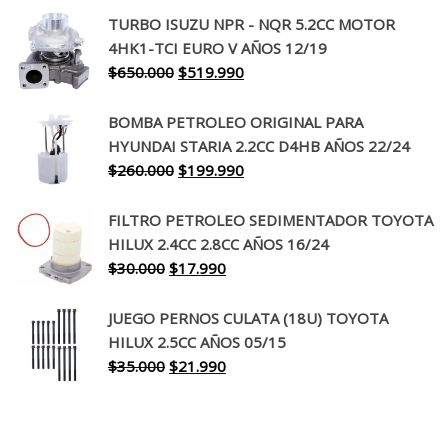
precio
precio
TURBO ISUZU NPR - NQR 5.2CC MOTOR
original
actual
4HK1-TCI EURO V AÑOS 12/19
era:
es:
El
El
$
650.000
$
519.990
$130.000.
$94.990.
precio
precio
original
actual
BOMBA PETROLEO ORIGINAL PARA
era:
es:
HYUNDAI STARIA 2.2CC D4HB AÑOS 22/24
$650.000.
$519.990.
El
El
$
260.000
$
199.990
precio
precio
original
actual
FILTRO PETROLEO SEDIMENTADOR TOYOTA
era:
es:
HILUX 2.4CC 2.8CC AÑOS 16/24
$260.000.
$199.990.
El
El
$
30.000
$
17.990
precio
precio
original
actual
JUEGO PERNOS CULATA (18U) TOYOTA
era:
es:
HILUX 2.5CC AÑOS 05/15
$30.000.
$17.990.
El
El
$
35.000
$
21.990
precio
precio
original
actual
era:
es: