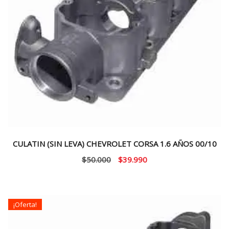
CULATIN (SIN LEVA) CHEVROLET CORSA 1.6 AÑOS 00/10
El
El
$
50.000
$
39.990
precio
precio
original
actual
era:
es:
¡Oferta!
$50.000.
$39.990.