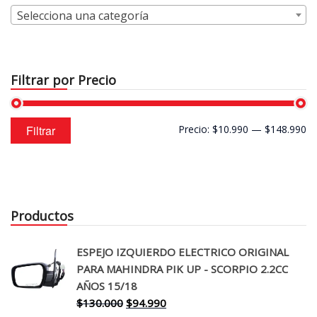
Selecciona una categoría
Filtrar por Precio
Precio
Precio
Filtrar
Precio:
$10.990
—
$148.990
mínimo
máximo
Productos
ESPEJO IZQUIERDO ELECTRICO ORIGINAL
PARA MAHINDRA PIK UP - SCORPIO 2.2CC
AÑOS 15/18
El
El
$
130.000
$
94.990