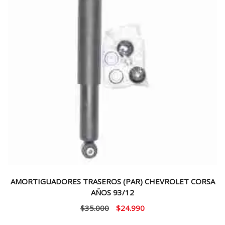
AMORTIGUADORES TRASEROS (PAR) CHEVROLET CORSA
AÑOS 93/12
El
El
$
35.000
$
24.990
precio
precio