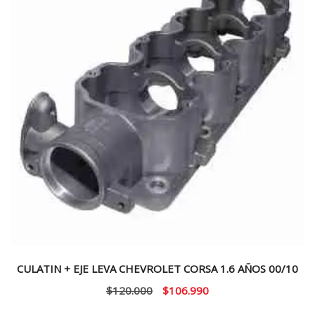
CULATIN + EJE LEVA CHEVROLET CORSA 1.6 AÑOS 00/10
El
El
$
120.000
$
106.990
precio
precio