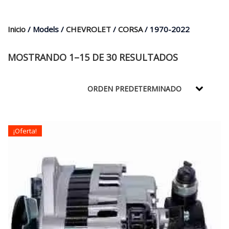
$35.000.
$21.990.
Inicio
/ Models /
CHEVROLET
/
CORSA
/ 1970-2022
MOSTRANDO 1–15 DE 30 RESULTADOS
¡Oferta!