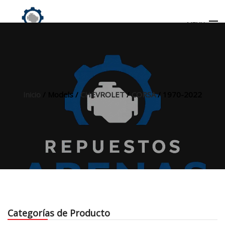
MENU
Búsqueda
de
productos
Inicio
/ Models /
CHEVROLET
/
CORSA
/ 1970-2022
INICIO
TIENDA
MI CUENTA
Categorías de Producto