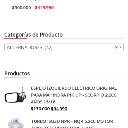
original
actual
El
El
$
500.000
$
449.990
era:
es:
precio
precio
$140.000.
$124.
original
actual
era:
es:
Categorías de Producto
$500.000.
$449.990.
ALTERNADORES (42)
×
Productos
ESPEJO IZQUIERDO ELECTRICO ORIGINAL
PARA MAHINDRA PIK UP - SCORPIO 2.2CC
AÑOS 15/18
El
El
$
130.000
$
94.990
precio
precio
TURBO ISUZU NPR - NQR 5.2CC MOTOR
original
actual