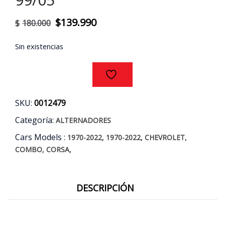
El
El
$
139.990
$
180.000
precio
precio
Sin existencias
original
actual
era:
es:
$180.000.
$139.990.
SKU:
0012479
Categoría:
ALTERNADORES
Cars Models :
,
,
,
1970-2022
1970-2022
CHEVROLET
,
,
COMBO
CORSA
DESCRIPCIÓN