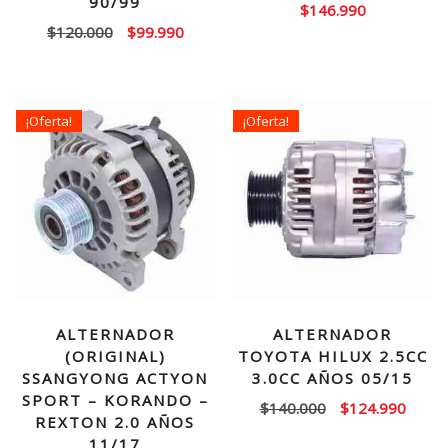
90/99
$
146.990
El
El
$
120.000
$
99.990
precio
precio
original
actual
era:
es:
¡Oferta!
¡Oferta!
$120.000.
$99.990.
ALTERNADOR
ALTERNADOR
(ORIGINAL)
TOYOTA HILUX 2.5CC
SSANGYONG ACTYON
3.0CC AÑOS 05/15
SPORT – KORANDO –
El
El
$
140.000
$
124.990
REXTON 2.0 AÑOS
precio
precio
11/17