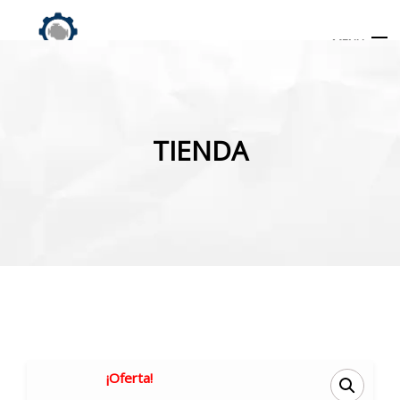
MENU
Búsqueda
de
TIENDA
productos
INICIO
TIENDA
MI CUENTA
¡Oferta!