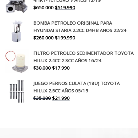
4HK1-TCI EURO V AÑOS 12/19
era:
es:
El
El
$
650.000
$
519.990
$130.000.
$94.990.
precio
precio
original
actual
BOMBA PETROLEO ORIGINAL PARA
era:
es:
HYUNDAI STARIA 2.2CC D4HB AÑOS 22/24
$650.000.
$519.990.
El
El
$
260.000
$
199.990
precio
precio
original
actual
FILTRO PETROLEO SEDIMENTADOR TOYOTA
era:
es:
HILUX 2.4CC 2.8CC AÑOS 16/24
$260.000.
$199.990.
El
El
$
30.000
$
17.990
precio
precio
original
actual
JUEGO PERNOS CULATA (18U) TOYOTA
era:
es:
HILUX 2.5CC AÑOS 05/15
$30.000.
$17.990.
El
El
$
35.000
$
21.990
precio
precio
original
actual
era:
es:
$35.000.
$21.990.