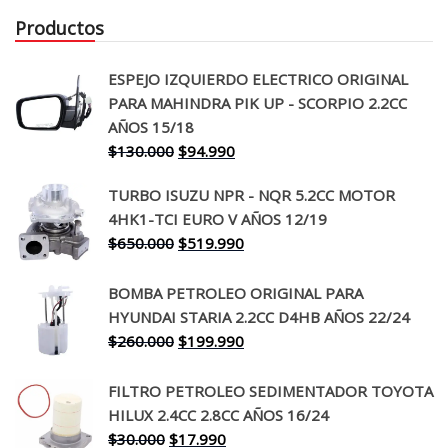
Productos
ESPEJO IZQUIERDO ELECTRICO ORIGINAL
PARA MAHINDRA PIK UP - SCORPIO 2.2CC
AÑOS 15/18
El
El
$
130.000
$
94.990
precio
precio
TURBO ISUZU NPR - NQR 5.2CC MOTOR
original
actual
4HK1-TCI EURO V AÑOS 12/19
era:
es:
El
El
$
650.000
$
519.990
$130.000.
$94.990.
precio
precio
original
actual
BOMBA PETROLEO ORIGINAL PARA
era:
es:
HYUNDAI STARIA 2.2CC D4HB AÑOS 22/24
$650.000.
$519.990.
El
El
$
260.000
$
199.990
precio
precio
original
actual
FILTRO PETROLEO SEDIMENTADOR TOYOTA
era:
es:
HILUX 2.4CC 2.8CC AÑOS 16/24
$260.000.
$199.990.
El
El
$
30.000
$
17.990