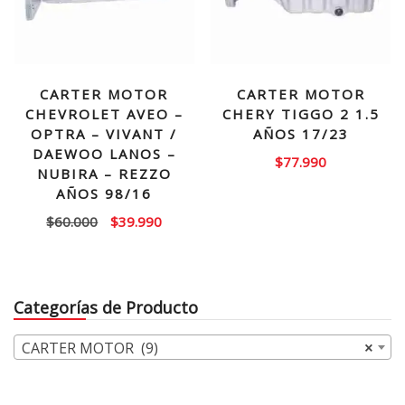
CARTER MOTOR
CARTER MOTOR
CHEVROLET AVEO –
CHERY TIGGO 2 1.5
OPTRA – VIVANT /
AÑOS 17/23
DAEWOO LANOS –
$
77.990
NUBIRA – REZZO
AÑOS 98/16
El
El
$
60.000
$
39.990
precio
precio
original
actual
era:
es:
Categorías de Producto
$60.000.
$39.990.
CARTER MOTOR (9)
×