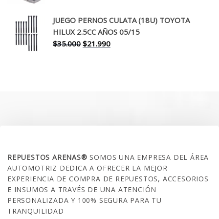
precio
precio
original
actual
JUEGO PERNOS CULATA (18U) TOYOTA
era:
es:
HILUX 2.5CC AÑOS 05/15
$30.000.
$17.990.
El
El
$
35.000
$
21.990
precio
precio
original
actual
era:
es:
$35.000.
$21.990.
SOBRE NOSOTROS
REPUESTOS ARENAS®
SOMOS UNA EMPRESA DEL ÁREA
AUTOMOTRIZ DEDICA A OFRECER LA MEJOR
EXPERIENCIA DE COMPRA DE REPUESTOS, ACCESORIOS
E INSUMOS A TRAVÉS DE UNA ATENCIÓN
PERSONALIZADA Y 100% SEGURA PARA TU
TRANQUILIDAD