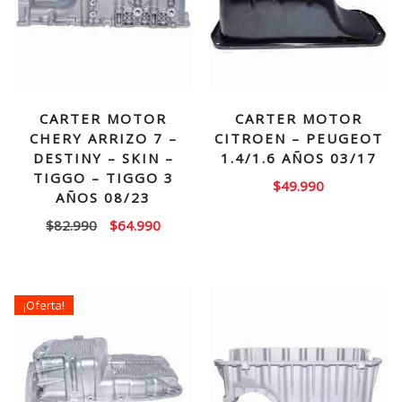
CARTER MOTOR
CARTER MOTOR
CHERY ARRIZO 7 –
CITROEN – PEUGEOT
DESTINY – SKIN –
1.4/1.6 AÑOS 03/17
TIGGO – TIGGO 3
$
49.990
AÑOS 08/23
El
El
$
82.990
$
64.990
precio
precio
original
actual
era:
es:
¡Oferta!
$82.990.
$64.990.