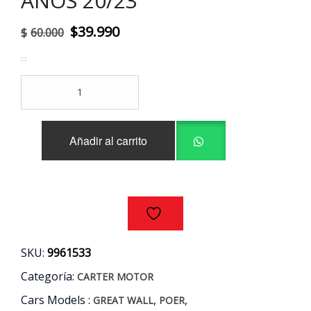
AÑOS 20/23
El
El
$
39.990
$
60.000
precio
precio
original
actual
CARTER
era:
es:
MOTOR
ORIGINAL
$60.000.
$39.990.
GREAT
Añadir al carrito
WALL
POER
2.0
AÑOS
20/23
cantidad
SKU:
9961533
Categoría:
CARTER MOTOR
Cars Models :
,
,
GREAT WALL
POER