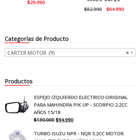
$
29.990
El
El
$
82.990
$
64.990
precio
precio
original
actual
era:
es:
Categorías de Producto
$82.990.
$64.99
CARTER MOTOR (9)
×
Productos
ESPEJO IZQUIERDO ELECTRICO ORIGINAL
PARA MAHINDRA PIK UP - SCORPIO 2.2CC
AÑOS 15/18
El
El
$
130.000
$
94.990
precio
precio
TURBO ISUZU NPR - NQR 5.2CC MOTOR
original
actual