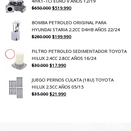
4HK1-TCI EURO V AÑOS 12/19
era:
es:
El
El
$
650.000
$
519.990
$130.000.
$94.990.
precio
precio
original
actual
BOMBA PETROLEO ORIGINAL PARA
era:
es:
HYUNDAI STARIA 2.2CC D4HB AÑOS 22/24
$650.000.
$519.990.
El
El
$
260.000
$
199.990
precio
precio
original
actual
FILTRO PETROLEO SEDIMENTADOR TOYOTA
era:
es:
HILUX 2.4CC 2.8CC AÑOS 16/24
$260.000.
$199.990.
El
El
$
30.000
$
17.990
precio
precio
original
actual
JUEGO PERNOS CULATA (18U) TOYOTA
era:
es:
HILUX 2.5CC AÑOS 05/15
$30.000.
$17.990.
El
El
$
35.000
$
21.990
precio
precio
original
actual
era:
es:
$35.000.
$21.990.