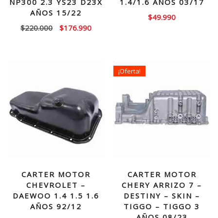
NP300 2.3 YS23 D23X
1.4/1.6 AÑOS 03/17
AÑOS 15/22
$
49.990
El
El
$
220.000
$
176.990
precio
precio
original
actual
era:
es:
¡Oferta!
$220.000.
$176.990.
CARTER MOTOR
CARTER MOTOR
CHEVROLET –
CHERY ARRIZO 7 –
DAEWOO 1.4 1.5 1.6
DESTINY – SKIN –
AÑOS 92/12
TIGGO – TIGGO 3
AÑOS 08/23