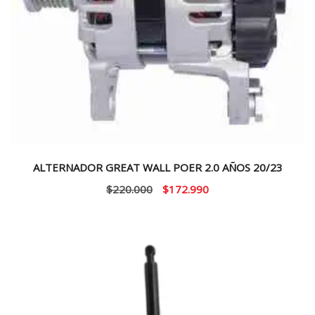
ALTERNADOR GREAT WALL POER 2.0 AÑOS 20/23
El
El
$
220.000
$
172.990
precio
precio
original
actual
era:
es:
$220.000.
$172.990.