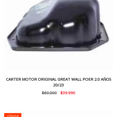
CARTER MOTOR ORIGINAL GREAT WALL POER 2.0 AÑOS
20/23
El
El
$
60.000
$
39.990
precio
precio
original
actual
era:
es:
¡Oferta!