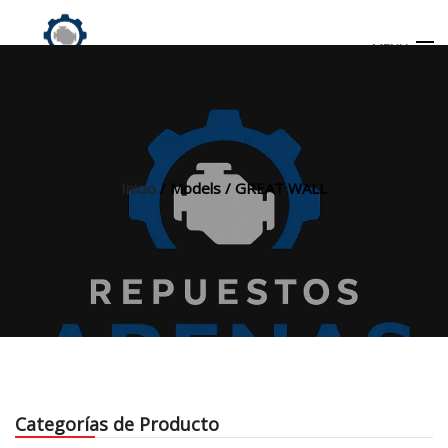
MENU
Búsqueda
de
productos
Inicio
/ Models / GREAT WALL
INICIO
TIENDA
MI CUENTA
Categorías de Producto