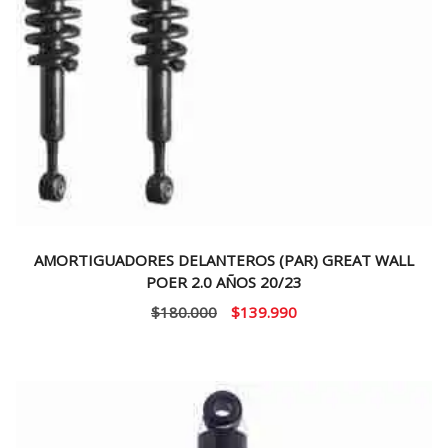
AMORTIGUADORES DELANTEROS (PAR) GREAT WALL
POER 2.0 AÑOS 20/23
El
El
$
180.000
$
139.990
precio
precio
original
actual
era:
es:
$180.000.
$139.990.