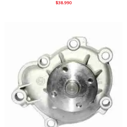
$
38.990