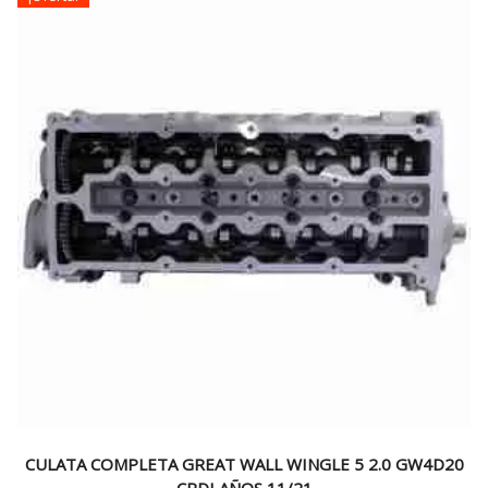
$60.000.
$39.990.
CULATA COMPLETA GREAT WALL WINGLE 5 2.0 GW4D20
CRDI AÑOS 11/21