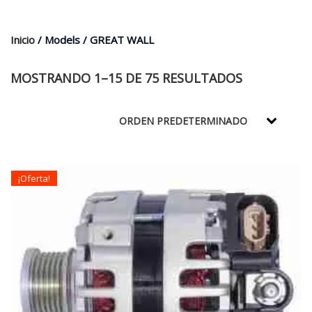
$35.000.
$21.990.
Inicio
/ Models / GREAT WALL
MOSTRANDO 1–15 DE 75 RESULTADOS
¡Oferta!