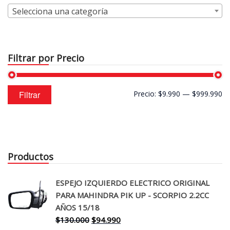
Selecciona una categoría
Filtrar por Precio
Precio
Precio
Filtrar
Precio:
$9.990
—
$999.990
mínimo
máximo
Productos
ESPEJO IZQUIERDO ELECTRICO ORIGINAL
PARA MAHINDRA PIK UP - SCORPIO 2.2CC
AÑOS 15/18
El
El
$
130.000
$
94.990