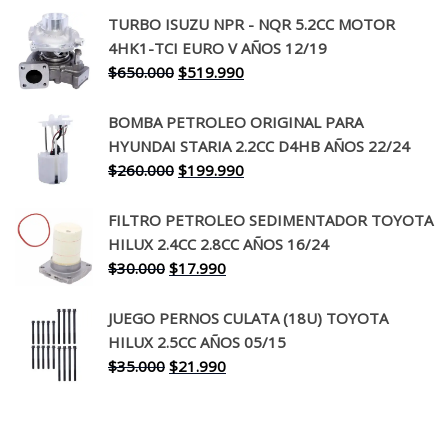
precio
precio
TURBO ISUZU NPR - NQR 5.2CC MOTOR
original
actual
4HK1-TCI EURO V AÑOS 12/19
era:
es:
El
El
$
650.000
$
519.990
$130.000.
$94.990.
precio
precio
original
actual
BOMBA PETROLEO ORIGINAL PARA
era:
es:
HYUNDAI STARIA 2.2CC D4HB AÑOS 22/24
$650.000.
$519.990.
El
El
$
260.000
$
199.990
precio
precio
original
actual
FILTRO PETROLEO SEDIMENTADOR TOYOTA
era:
es:
HILUX 2.4CC 2.8CC AÑOS 16/24
$260.000.
$199.990.
El
El
$
30.000
$
17.990
precio
precio
original
actual
JUEGO PERNOS CULATA (18U) TOYOTA
era:
es:
HILUX 2.5CC AÑOS 05/15
$30.000.
$17.990.
El
El
$
35.000
$
21.990
precio
precio
original
actual
era:
es: