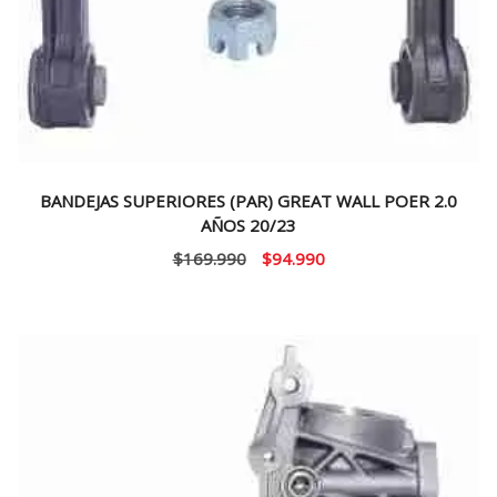
BANDEJAS SUPERIORES (PAR) GREAT WALL POER 2.0
AÑOS 20/23
El
El
$
169.990
$
94.990
precio
precio
original
actual
era:
es:
$169.990.
$94.990.