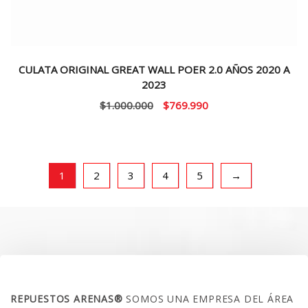
CULATA ORIGINAL GREAT WALL POER 2.0 AÑOS 2020 A
2023
El
El
$
1.000.000
$
769.990
precio
precio
original
actual
era:
es:
$1.000.000.
$769.990.
1
2
3
4
5
→
SOBRE NOSOTROS
REPUESTOS ARENAS®
SOMOS UNA EMPRESA DEL ÁREA