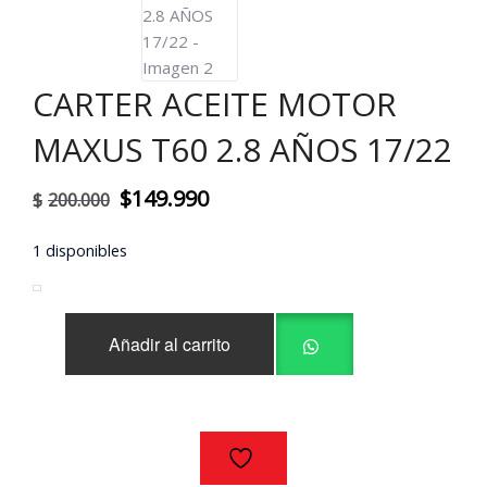
CARTER ACEITE MOTOR
MAXUS T60 2.8 AÑOS 17/22
El
El
$
149.990
$
200.000
precio
precio
1 disponibles
original
actual
era:
es:
CARTER
$200.000.
$149.990.
Añadir al carrito
ACEITE
MOTOR
MAXUS
T60
2.8
AÑOS
17/22