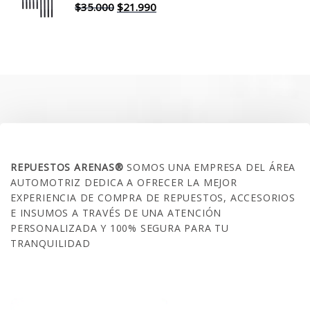
$30.000.
$17.990.
El
El
$
35.000
$
21.990
precio
precio
original
actual
era:
es:
$35.000.
$21.990.
SOBRE NOSOTROS
REPUESTOS ARENAS®
SOMOS UNA EMPRESA DEL ÁREA
AUTOMOTRIZ DEDICA A OFRECER LA MEJOR
EXPERIENCIA DE COMPRA DE REPUESTOS, ACCESORIOS
E INSUMOS A TRAVÉS DE UNA ATENCIÓN
PERSONALIZADA Y 100% SEGURA PARA TU
TRANQUILIDAD