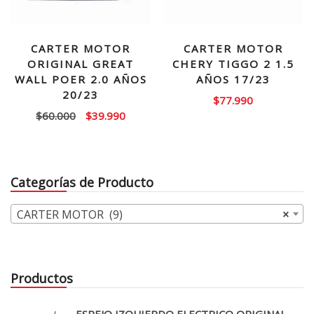
CARTER MOTOR
CARTER MOTOR
ORIGINAL GREAT
CHERY TIGGO 2 1.5
WALL POER 2.0 AÑOS
AÑOS 17/23
20/23
$
77.990
El
El
$
60.000
$
39.990
precio
precio
original
actual
era:
es:
Categorías de Producto
$60.000.
$39.990.
CARTER MOTOR (9)
×
Productos
ESPEJO IZQUIERDO ELECTRICO ORIGINAL