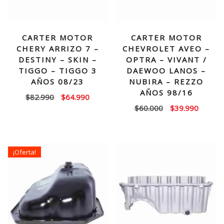
CARTER MOTOR
CARTER MOTOR
CHERY ARRIZO 7 –
CHEVROLET AVEO –
DESTINY – SKIN –
OPTRA – VIVANT /
TIGGO – TIGGO 3
DAEWOO LANOS –
AÑOS 08/23
NUBIRA – REZZO
AÑOS 98/16
El
El
$
82.990
$
64.990
El
El
$
60.000
$
39.990
precio
precio
precio
precio
original
actual
original
actual
era:
es:
era:
es:
$82.990.
$64.990.
¡Oferta!
$60.000.
$39.99