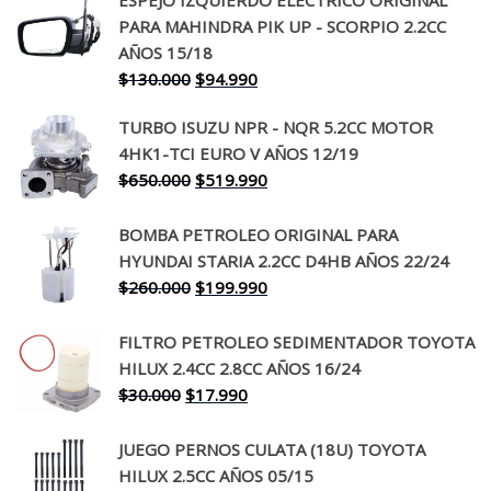
PARA MAHINDRA PIK UP - SCORPIO 2.2CC
AÑOS 15/18
El
El
$
130.000
$
94.990
precio
precio
TURBO ISUZU NPR - NQR 5.2CC MOTOR
original
actual
4HK1-TCI EURO V AÑOS 12/19
era:
es:
El
El
$
650.000
$
519.990
$130.000.
$94.990.
precio
precio
original
actual
BOMBA PETROLEO ORIGINAL PARA
era:
es:
HYUNDAI STARIA 2.2CC D4HB AÑOS 22/24
$650.000.
$519.990.
El
El
$
260.000
$
199.990
precio
precio
original
actual
FILTRO PETROLEO SEDIMENTADOR TOYOTA
era:
es:
HILUX 2.4CC 2.8CC AÑOS 16/24
$260.000.
$199.990.
El
El
$
30.000
$
17.990
precio
precio
original
actual
JUEGO PERNOS CULATA (18U) TOYOTA
era:
es:
HILUX 2.5CC AÑOS 05/15