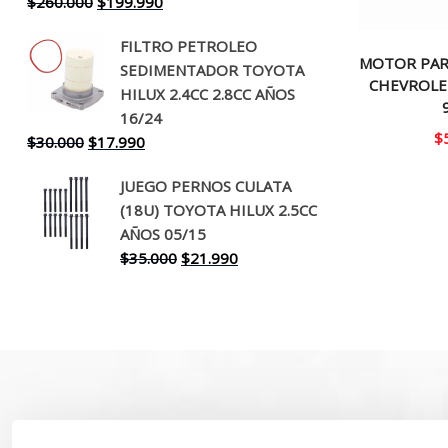
El
El
$
260.000
$
199.990
precio
precio
FILTRO PETROLEO
original
actual
MOTOR PAR
SEDIMENTADOR TOYOTA
era:
es:
CHEVROLE
HILUX 2.4CC 2.8CC AÑOS
$260.000.
$199.990.
16/24
$
El
El
$
30.000
$
17.990
precio
precio
JUEGO PERNOS CULATA
original
actual
(18U) TOYOTA HILUX 2.5CC
era:
es:
AÑOS 05/15
$30.000.
$17.990.
El
El
$
35.000
$
21.990
precio
precio
original
actual
era:
es:
$35.000.
$21.990.