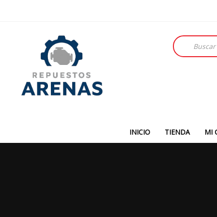
Búsqueda
de
productos
INICIO
TIENDA
MI 