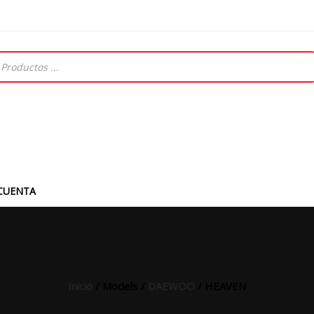
CUENTA
Inicio
/ Models /
DAEWOO
/ HEAVEN