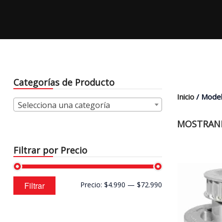
Categorías de Producto
Inicio
/ Model
Selecciona una categoría
MOSTRAND
Filtrar por Precio
Precio
Precio
Filtrar
Precio:
$4.990
—
$72.990
mínimo
máximo