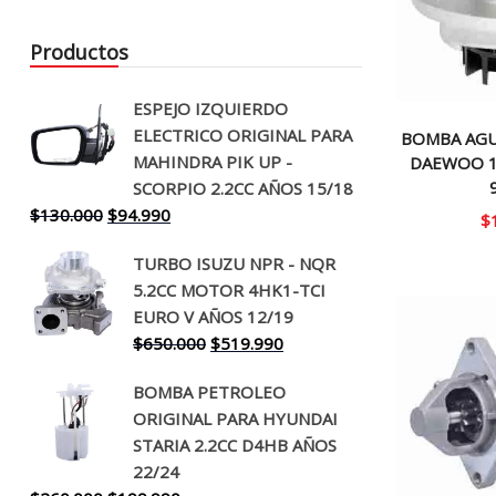
Productos
ESPEJO IZQUIERDO
ELECTRICO ORIGINAL PARA
BOMBA AGU
MAHINDRA PIK UP -
DAEWOO 1.
SCORPIO 2.2CC AÑOS 15/18
El
El
$
130.000
$
94.990
$
precio
precio
TURBO ISUZU NPR - NQR
original
actual
5.2CC MOTOR 4HK1-TCI
era:
es:
EURO V AÑOS 12/19
$130.000.
$94.990.
El
El
$
650.000
$
519.990
precio
precio
BOMBA PETROLEO
original
actual
ORIGINAL PARA HYUNDAI
era:
es:
STARIA 2.2CC D4HB AÑOS
$650.000.
$519.990.
22/24