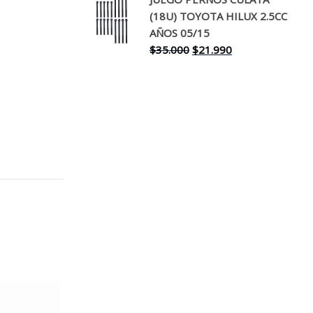
original
actual
(18U) TOYOTA HILUX 2.5CC
era:
es:
AÑOS 05/15
$30.000.
$17.990.
El
El
$
35.000
$
21.990
precio
precio
original
actual
era:
es:
$35.000.
$21.990.