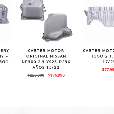
HERY
CARTER MOTOR
CARTER MOT
NY –
ORIGINAL NISSAN
TIGGO 2 1
IGGO
NP300 2.3 YS23 D23X
17/2
AÑOS 15/22
$
77.9
El
El
El
$
220.000
$
176.990
precio
precio
precio
actual
original
actual
es:
era:
es:
$64.990.
$220.000.
$176.990.