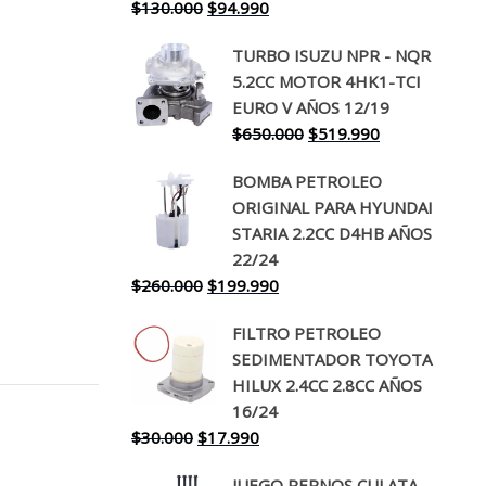
El
El
$
130.000
$
94.990
precio
precio
TURBO ISUZU NPR - NQR
original
actual
5.2CC MOTOR 4HK1-TCI
era:
es:
EURO V AÑOS 12/19
$130.000.
$94.990.
El
El
$
650.000
$
519.990
precio
precio
BOMBA PETROLEO
original
actual
ORIGINAL PARA HYUNDAI
era:
es:
STARIA 2.2CC D4HB AÑOS
$650.000.
$519.990.
22/24
El
El
$
260.000
$
199.990
precio
precio
FILTRO PETROLEO
original
actual
SEDIMENTADOR TOYOTA
era:
es:
HILUX 2.4CC 2.8CC AÑOS
$260.000.
$199.990.
16/24
El
El
$
30.000
$
17.990
precio
precio
JUEGO PERNOS CULATA