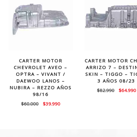
CARTER MOTOR
CARTER MOTOR C
CHEVROLET AVEO –
ARRIZO 7 – DESTI
OPTRA – VIVANT /
SKIN – TIGGO – T
DAEWOO LANOS –
3 AÑOS 08/23
NUBIRA – REZZO AÑOS
El
$
82.990
$
64.990
98/16
precio
El
El
$
60.000
$
39.990
original
precio
precio
era:
original
actual
$82.990.
era:
es:
$60.000.
$39.990.