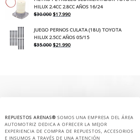
era:
es:
HILUX 2.4CC 2.8CC AÑOS 16/24
$260.000.
$199.990.
El
El
$
30.000
$
17.990
precio
precio
original
actual
JUEGO PERNOS CULATA (18U) TOYOTA
era:
es:
HILUX 2.5CC AÑOS 05/15
$30.000.
$17.990.
El
El
$
35.000
$
21.990
precio
precio
original
actual
era:
es:
$35.000.
$21.990.
SOBRE NOSOTROS
REPUESTOS ARENAS®
SOMOS UNA EMPRESA DEL ÁREA
AUTOMOTRIZ DEDICA A OFRECER LA MEJOR
EXPERIENCIA DE COMPRA DE REPUESTOS, ACCESORIOS
E INSUMOS A TRAVÉS DE UNA ATENCIÓN