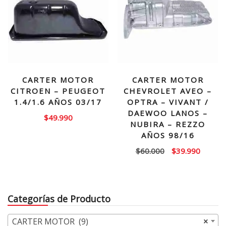
CARTER MOTOR
CARTER MOTOR
CITROEN – PEUGEOT
CHEVROLET AVEO –
1.4/1.6 AÑOS 03/17
OPTRA – VIVANT /
DAEWOO LANOS –
$
49.990
NUBIRA – REZZO
AÑOS 98/16
El
El
$
60.000
$
39.990
precio
precio
original
actual
era:
es:
Categorías de Producto
$60.000.
$39.99
CARTER MOTOR (9)
×