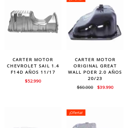
CARTER MOTOR
CARTER MOTOR
CHEVROLET SAIL 1.4
ORIGINAL GREAT
F14D AÑOS 11/17
WALL POER 2.0 AÑOS
20/23
$
52.990
El
El
$
60.000
$
39.990
precio
precio
original
actual
era:
es:
¡Oferta!
$60.000.
$39.99