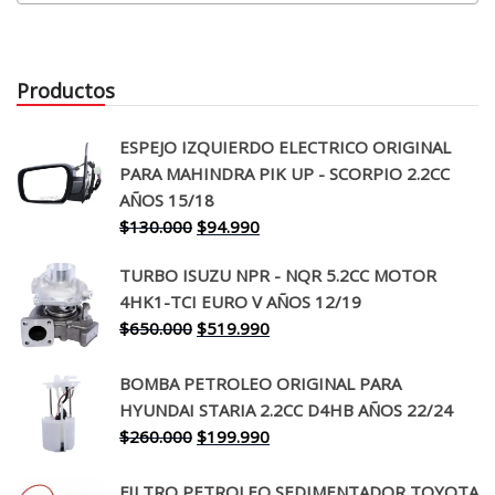
Productos
ESPEJO IZQUIERDO ELECTRICO ORIGINAL
PARA MAHINDRA PIK UP - SCORPIO 2.2CC
AÑOS 15/18
El
El
$
130.000
$
94.990
precio
precio
TURBO ISUZU NPR - NQR 5.2CC MOTOR
original
actual
4HK1-TCI EURO V AÑOS 12/19
era:
es:
El
El
$
650.000
$
519.990
$130.000.
$94.990.
precio
precio
original
actual
BOMBA PETROLEO ORIGINAL PARA
era:
es:
HYUNDAI STARIA 2.2CC D4HB AÑOS 22/24
$650.000.
$519.990.
El
El
$
260.000
$
199.990
precio
precio
original
actual
FILTRO PETROLEO SEDIMENTADOR TOYOTA