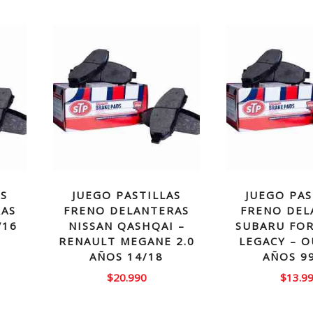
AS
JUEGO PASTILLAS
JUEGO PAS
RAS
FRENO DELANTERAS
FRENO DEL
V16
NISSAN QASHQAI –
SUBARU FOR
RENAULT MEGANE 2.0
LEGACY – 
AÑOS 14/18
AÑOS 9
$
20.990
$
13.9