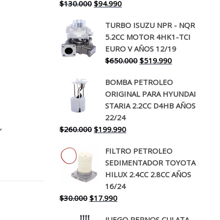
El
El
$
130.000
$
94.990
precio
precio
TURBO ISUZU NPR - NQR
original
actual
5.2CC MOTOR 4HK1-TCI
era:
es:
EURO V AÑOS 12/19
$130.000.
$94.990.
El
El
$
650.000
$
519.990
precio
precio
BOMBA PETROLEO
original
actual
ORIGINAL PARA HYUNDAI
era:
es:
STARIA 2.2CC D4HB AÑOS
$650.000.
$519.990.
22/24
,
T
El
El
$
260.000
$
199.990
precio
precio
FILTRO PETROLEO
original
actual
SEDIMENTADOR TOYOTA
era:
es:
HILUX 2.4CC 2.8CC AÑOS
$260.000.
$199.990.
16/24
El
El
$
30.000
$
17.990
precio
precio
JUEGO PERNOS CULATA