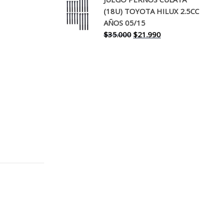
original
actual
(18U) TOYOTA HILUX 2.5CC
era:
es:
AÑOS 05/15
$30.000.
$17.990.
El
El
$
35.000
$
21.990
precio
precio
original
actual
era:
es:
$35.000.
$21.990.