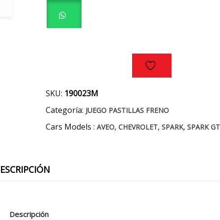
CHEVROLET
AVEO
-
SPARK
GT
AÑOS
04/16
cantidad
SKU:
190023M
Categoría:
JUEGO PASTILLAS FRENO
Cars Models :
,
,
,
AVEO
CHEVROLET
SPARK
SPARK G
ESCRIPCIÓN
Descripción