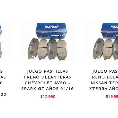
AS
JUEGO PASTILLAS
JUEGO PAS
RAS
FRENO DELANTERAS
FRENO DEL
00
CHEVROLET AVEO –
NISSAN TE
–
SPARK GT AÑOS 04/16
XTERRA AÑO
/22
$
12.990
$
19.9