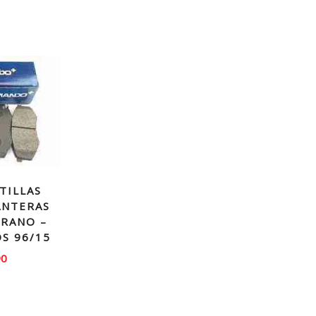
TILLAS
ANTERAS
RRANO –
S 96/15
90