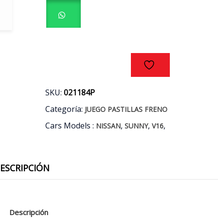
NISSAN
SUNNY
-
V16
AÑO
90/11
cantidad
SKU:
021184P
Categoría:
JUEGO PASTILLAS FRENO
Cars Models :
,
,
,
NISSAN
SUNNY
V16
ESCRIPCIÓN
Descripción