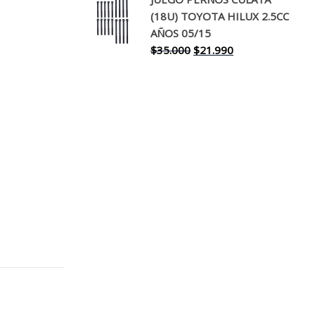
original
actual
(18U) TOYOTA HILUX 2.5CC
era:
es:
AÑOS 05/15
$30.000.
$17.990.
El
El
$
35.000
$
21.990
precio
precio
original
actual
era:
es:
$35.000.
$21.990.