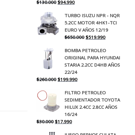
El
El
$
130.000
$
94.990
precio
precio
TURBO ISUZU NPR - NQR
original
actual
5.2CC MOTOR 4HK1-TCI
era:
es:
EURO V AÑOS 12/19
$130.000.
$94.990.
El
El
$
650.000
$
519.990
precio
precio
BOMBA PETROLEO
original
actual
ORIGINAL PARA HYUNDAI
era:
es:
STARIA 2.2CC D4HB AÑOS
$650.000.
$519.990.
22/24
El
El
$
260.000
$
199.990
precio
precio
FILTRO PETROLEO
original
actual
SEDIMENTADOR TOYOTA
era:
es:
HILUX 2.4CC 2.8CC AÑOS
$260.000.
$199.990.
16/24
El
El
$
30.000
$
17.990
precio
precio
JUEGO PERNOS CULATA