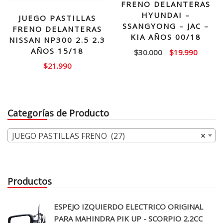
FRENO DELANTERAS
HYUNDAI –
JUEGO PASTILLAS
SSANGYONG – JAC –
FRENO DELANTERAS
KIA AÑOS 00/18
NISSAN NP300 2.5 2.3
AÑOS 15/18
El
El
$
30.000
$
19.990
precio
precio
$
21.990
original
actual
era:
es:
$30.000.
$19.99
Categorías de Producto
JUEGO PASTILLAS FRENO (27)
×
Productos
ESPEJO IZQUIERDO ELECTRICO ORIGINAL
PARA MAHINDRA PIK UP - SCORPIO 2.2CC