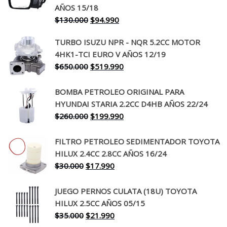
AÑOS 15/18
El
El
$
130.000
$
94.990
precio
precio
TURBO ISUZU NPR - NQR 5.2CC MOTOR
original
actual
4HK1-TCI EURO V AÑOS 12/19
era:
es:
El
El
$
650.000
$
519.990
$130.000.
$94.990.
precio
precio
original
actual
BOMBA PETROLEO ORIGINAL PARA
era:
es:
HYUNDAI STARIA 2.2CC D4HB AÑOS 22/24
$650.000.
$519.990.
El
El
$
260.000
$
199.990
precio
precio
original
actual
FILTRO PETROLEO SEDIMENTADOR TOYOTA
era:
es:
HILUX 2.4CC 2.8CC AÑOS 16/24
$260.000.
$199.990.
El
El
$
30.000
$
17.990
precio
precio
original
actual
JUEGO PERNOS CULATA (18U) TOYOTA
era:
es:
HILUX 2.5CC AÑOS 05/15
$30.000.
$17.990.
El
El
$
35.000
$
21.990
precio
precio