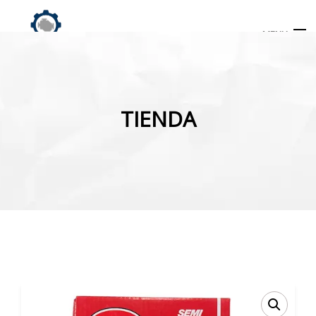
MENU
Búsqueda
de
TIENDA
productos
INICIO
TIENDA
MI CUENTA