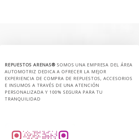
original
actual
era:
es:
$35.000.
$21.990.
SOBRE NOSOTROS
REPUESTOS ARENAS®
SOMOS UNA EMPRESA DEL ÁREA
AUTOMOTRIZ DEDICA A OFRECER LA MEJOR
EXPERIENCIA DE COMPRA DE REPUESTOS, ACCESORIOS
E INSUMOS A TRAVÉS DE UNA ATENCIÓN
PERSONALIZADA Y 100% SEGURA PARA TU
TRANQUILIDAD