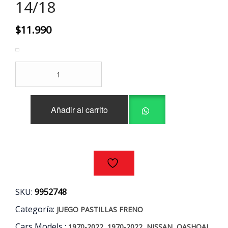
14/18
$
11.990
JUEGO
PASTILLAS
FRENO
TRASERAS
Añadir al carrito
NISSAN
QASHQAI
-
XTRAIL
AÑOS
14/18
cantidad
SKU:
9952748
Categoría:
JUEGO PASTILLAS FRENO
Cars Models :
,
,
,
,
1970-2022
1970-2022
NISSAN
QASHQAI