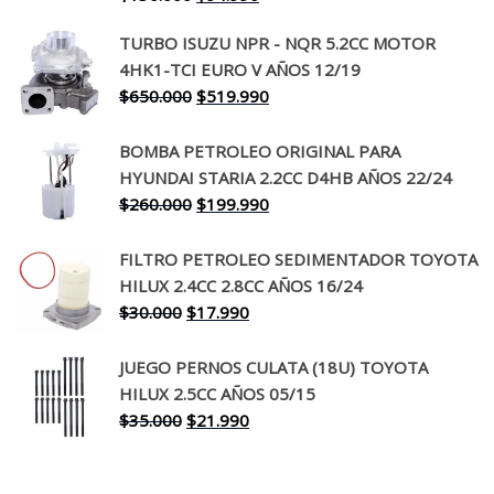
precio
precio
TURBO ISUZU NPR - NQR 5.2CC MOTOR
original
actual
4HK1-TCI EURO V AÑOS 12/19
era:
es:
El
El
$
650.000
$
519.990
$130.000.
$94.990.
precio
precio
original
actual
BOMBA PETROLEO ORIGINAL PARA
era:
es:
HYUNDAI STARIA 2.2CC D4HB AÑOS 22/24
$650.000.
$519.990.
El
El
$
260.000
$
199.990
precio
precio
original
actual
FILTRO PETROLEO SEDIMENTADOR TOYOTA
era:
es:
HILUX 2.4CC 2.8CC AÑOS 16/24
$260.000.
$199.990.
El
El
$
30.000
$
17.990
precio
precio
original
actual
JUEGO PERNOS CULATA (18U) TOYOTA
era:
es:
HILUX 2.5CC AÑOS 05/15
$30.000.
$17.990.
El
El
$
35.000
$
21.990
precio
precio
original
actual