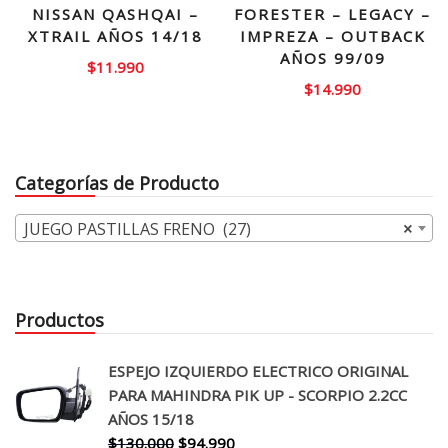
NISSAN QASHQAI –
FORESTER – LEGACY –
XTRAIL AÑOS 14/18
IMPREZA – OUTBACK
AÑOS 99/09
$
11.990
$
14.990
Categorías de Producto
JUEGO PASTILLAS FRENO (27)
×
Productos
ESPEJO IZQUIERDO ELECTRICO ORIGINAL
PARA MAHINDRA PIK UP - SCORPIO 2.2CC
AÑOS 15/18
El
El
$
130.000
$
94.990