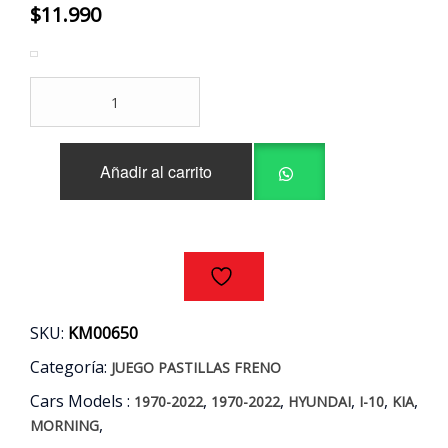
$
11.990
JUEGO
PASTILLAS
FRENO
DELANTERAS
Añadir al carrito
HYUNDAI
I10
-
KIA
MORNING
AÑOS
04/14
cantidad
SKU:
KM00650
Categoría:
JUEGO PASTILLAS FRENO
Cars Models :
,
,
,
,
,
1970-2022
1970-2022
HYUNDAI
I-10
KIA
,
MORNING