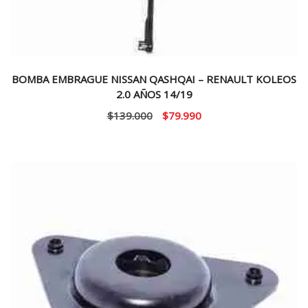
BOMBA EMBRAGUE NISSAN QASHQAI – RENAULT KOLEOS
2.0 AÑOS 14/19
El
El
$
139.000
$
79.990
precio
precio
original
actual
era:
es:
$139.000.
$79.990.