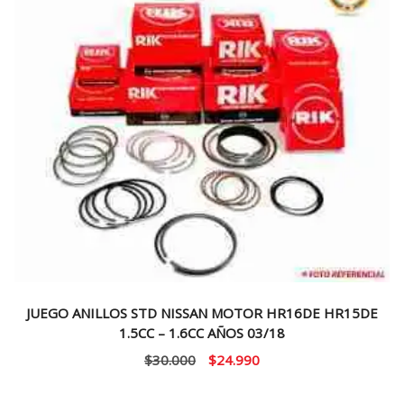
JUEGO ANILLOS STD NISSAN MOTOR HR16DE HR15DE
1.5CC – 1.6CC AÑOS 03/18
El
El
$
30.000
$
24.990
precio
precio
original
actual