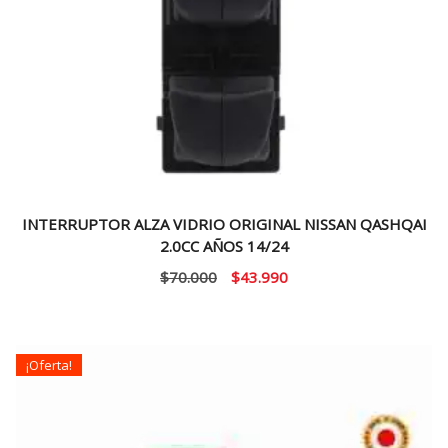
INTERRUPTOR ALZA VIDRIO ORIGINAL NISSAN QASHQAI
2.0CC AÑOS 14/24
El
El
$
70.000
$
43.990
precio
precio
original
actual
era:
es:
¡Oferta!
$70.000.
$43.990.