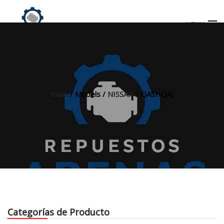
MENU
Búsqueda
de
productos
Inicio
/ Models /
NISSAN
/ QASHQAI
INICIO
TIENDA
MI CUENTA
Categorías de Producto