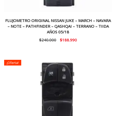
FLUJOMETRO ORIGINAL NISSAN JUKE – MARCH – NAVARA
– NOTE – PATHFINDER – QASHQAI – TERRANO – TIIDA
AÑOS 05/18
El
El
$
240.000
$
188.990
precio
precio
original
actual
era:
es:
¡Oferta!
$240.000.
$188.990.