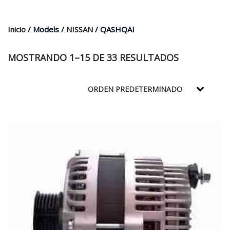
$35.000.
$21.990.
Inicio
/ Models /
NISSAN
/ QASHQAI
MOSTRANDO 1–15 DE 33 RESULTADOS