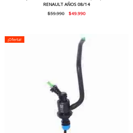
RENAULT AÑOS 08/14
El
El
$
59.990
$
49.990
precio
precio
original
actual
era:
es:
¡Oferta!
$59.990.
$49.990.