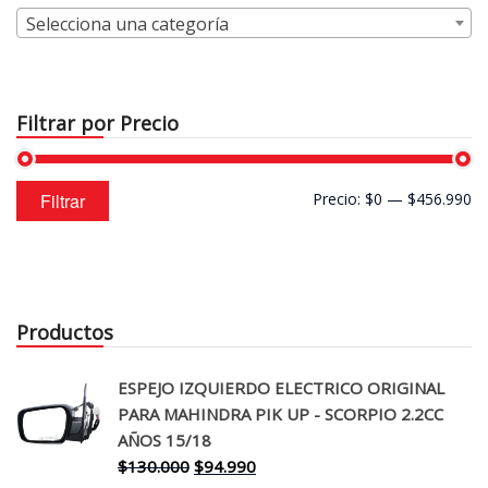
Selecciona una categoría
Filtrar por Precio
Precio
Precio
Filtrar
Precio:
$0
—
$456.990
mínimo
máximo
Productos
ESPEJO IZQUIERDO ELECTRICO ORIGINAL
PARA MAHINDRA PIK UP - SCORPIO 2.2CC
AÑOS 15/18
El
El
$
130.000
$
94.990