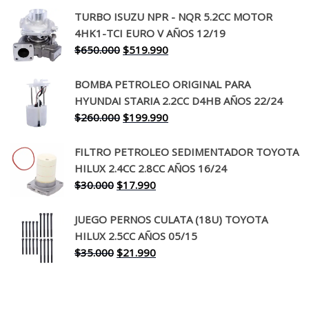
precio
precio
TURBO ISUZU NPR - NQR 5.2CC MOTOR
original
actual
4HK1-TCI EURO V AÑOS 12/19
era:
es:
El
El
$
650.000
$
519.990
$130.000.
$94.990.
precio
precio
original
actual
BOMBA PETROLEO ORIGINAL PARA
era:
es:
HYUNDAI STARIA 2.2CC D4HB AÑOS 22/24
$650.000.
$519.990.
El
El
$
260.000
$
199.990
precio
precio
original
actual
FILTRO PETROLEO SEDIMENTADOR TOYOTA
era:
es:
HILUX 2.4CC 2.8CC AÑOS 16/24
$260.000.
$199.990.
El
El
$
30.000
$
17.990
precio
precio
original
actual
JUEGO PERNOS CULATA (18U) TOYOTA
era:
es:
HILUX 2.5CC AÑOS 05/15
$30.000.
$17.990.
El
El
$
35.000
$
21.990
precio
precio
original
actual
era:
es: