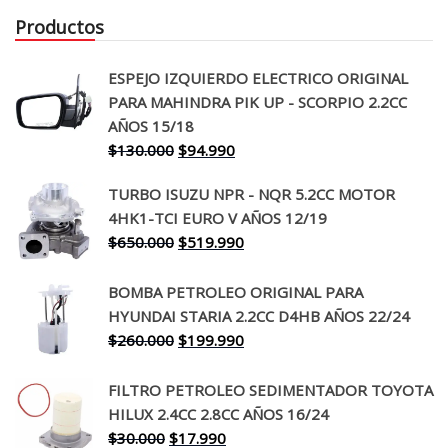
Productos
ESPEJO IZQUIERDO ELECTRICO ORIGINAL
PARA MAHINDRA PIK UP - SCORPIO 2.2CC
AÑOS 15/18
El
El
$
130.000
$
94.990
precio
precio
TURBO ISUZU NPR - NQR 5.2CC MOTOR
original
actual
4HK1-TCI EURO V AÑOS 12/19
era:
es:
El
El
$
650.000
$
519.990
$130.000.
$94.990.
precio
precio
original
actual
BOMBA PETROLEO ORIGINAL PARA
era:
es:
HYUNDAI STARIA 2.2CC D4HB AÑOS 22/24
$650.000.
$519.990.
El
El
$
260.000
$
199.990
precio
precio
original
actual
FILTRO PETROLEO SEDIMENTADOR TOYOTA
era:
es:
HILUX 2.4CC 2.8CC AÑOS 16/24
$260.000.
$199.990.
El
El
$
30.000
$
17.990