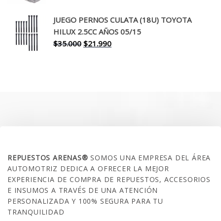
precio
precio
original
actual
JUEGO PERNOS CULATA (18U) TOYOTA
era:
es:
HILUX 2.5CC AÑOS 05/15
$30.000.
$17.990.
El
El
$
35.000
$
21.990
precio
precio
original
actual
era:
es:
$35.000.
$21.990.
SOBRE NOSOTROS
REPUESTOS ARENAS®
SOMOS UNA EMPRESA DEL ÁREA
AUTOMOTRIZ DEDICA A OFRECER LA MEJOR
EXPERIENCIA DE COMPRA DE REPUESTOS, ACCESORIOS
E INSUMOS A TRAVÉS DE UNA ATENCIÓN
PERSONALIZADA Y 100% SEGURA PARA TU
TRANQUILIDAD