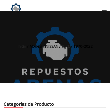
MENU
Búsqueda
de
productos
Inicio
/ Models /
NISSAN
/
JUKE
/ 1970-2022
INICIO
TIENDA
MI CUENTA
Categorías de Producto