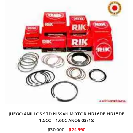
JUEGO ANILLOS STD NISSAN MOTOR HR16DE HR15DE
1.5CC – 1.6CC AÑOS 03/18
El
El
$
30.000
$
24.990