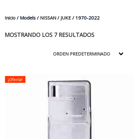
$35.000.
$21.990.
Inicio
/ Models /
NISSAN
/
JUKE
/ 1970-2022
MOSTRANDO LOS 7 RESULTADOS
¡Oferta!