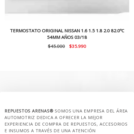
TERMOSTATO ORIGINAL NISSAN 1.6 1.5 1.8 2.0 82.0ºC
54MM AÑOS 03/18
El
El
$
45.000
$
35.990
precio
precio
original
actual
era:
es:
$45.000.
$35.990.
SOBRE NOSOTROS
REPUESTOS ARENAS®
SOMOS UNA EMPRESA DEL ÁREA
AUTOMOTRIZ DEDICA A OFRECER LA MEJOR
EXPERIENCIA DE COMPRA DE REPUESTOS, ACCESORIOS
E INSUMOS A TRAVÉS DE UNA ATENCIÓN