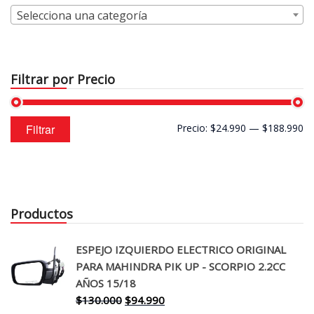
Selecciona una categoría
Filtrar por Precio
Precio
Precio
Filtrar
Precio:
$24.990
—
$188.990
mínimo
máximo
Productos
ESPEJO IZQUIERDO ELECTRICO ORIGINAL
PARA MAHINDRA PIK UP - SCORPIO 2.2CC
AÑOS 15/18
El
El
$
130.000
$
94.990