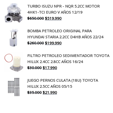
precio
precio
TURBO ISUZU NPR - NQR 5.2CC MOTOR
original
actual
4HK1-TCI EURO V AÑOS 12/19
era:
es:
El
El
$
650.000
$
519.990
$130.000.
$94.990.
precio
precio
original
actual
BOMBA PETROLEO ORIGINAL PARA
era:
es:
HYUNDAI STARIA 2.2CC D4HB AÑOS 22/24
$650.000.
$519.990.
El
El
$
260.000
$
199.990
precio
precio
original
actual
FILTRO PETROLEO SEDIMENTADOR TOYOTA
era:
es:
HILUX 2.4CC 2.8CC AÑOS 16/24
$260.000.
$199.990.
El
El
$
30.000
$
17.990
precio
precio
original
actual
JUEGO PERNOS CULATA (18U) TOYOTA
era:
es:
HILUX 2.5CC AÑOS 05/15
$30.000.
$17.990.
El
El
$
35.000
$
21.990
precio
precio
original
actual
era:
es: