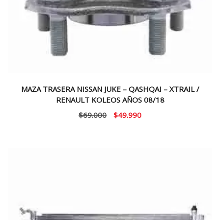
MAZA TRASERA NISSAN JUKE – QASHQAI – XTRAIL /
RENAULT KOLEOS AÑOS 08/18
El
El
$
69.000
$
49.990
precio
precio
original
actual
era:
es:
$69.000.
$49.990.