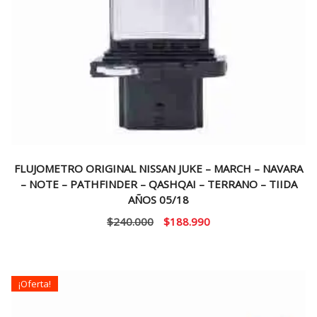
FLUJOMETRO ORIGINAL NISSAN JUKE – MARCH – NAVARA
– NOTE – PATHFINDER – QASHQAI – TERRANO – TIIDA
AÑOS 05/18
El
El
$
240.000
$
188.990
precio
precio
original
actual
era:
es:
¡Oferta!
$240.000.
$188.990.