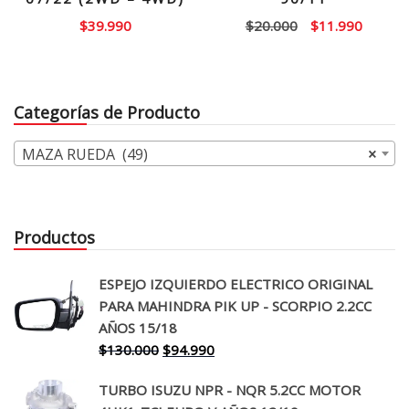
El
El
$
39.990
$
20.000
$
11.990
precio
precio
original
actual
era:
es:
Categorías de Producto
$20.000.
$11.99
MAZA RUEDA (49)
×
Productos
ESPEJO IZQUIERDO ELECTRICO ORIGINAL
PARA MAHINDRA PIK UP - SCORPIO 2.2CC
AÑOS 15/18
El
El
$
130.000
$
94.990
precio
precio
TURBO ISUZU NPR - NQR 5.2CC MOTOR
original
actual