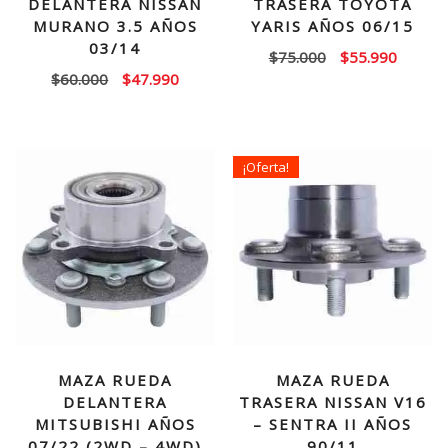
DELANTERA NISSAN
TRASERA TOYOTA
MURANO 3.5 AÑOS
YARIS AÑOS 06/15
03/14
El
El
$
75.000
$
55.990
El
El
$
60.000
$
47.990
precio
precio
precio
precio
original
actual
original
actual
era:
es:
era:
es:
$75.000.
$55.99
¡Oferta!
$60.000.
$47.990.
MAZA RUEDA
MAZA RUEDA
DELANTERA
TRASERA NISSAN V16
MITSUBISHI AÑOS
– SENTRA II AÑOS
07/22 (2WD – 4WD)
90/11