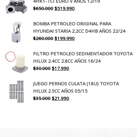
4HK1-TCI EURO V AÑOS 12/19
era:
es:
El
El
$
650.000
$
519.990
$130.000.
$94.990.
precio
precio
original
actual
BOMBA PETROLEO ORIGINAL PARA
era:
es:
HYUNDAI STARIA 2.2CC D4HB AÑOS 22/24
$650.000.
$519.990.
El
El
$
260.000
$
199.990
precio
precio
original
actual
FILTRO PETROLEO SEDIMENTADOR TOYOTA
era:
es:
HILUX 2.4CC 2.8CC AÑOS 16/24
$260.000.
$199.990.
El
El
$
30.000
$
17.990
precio
precio
original
actual
JUEGO PERNOS CULATA (18U) TOYOTA
era:
es:
HILUX 2.5CC AÑOS 05/15
$30.000.
$17.990.
El
El
$
35.000
$
21.990
precio
precio
original
actual
era:
es:
$35.000.
$21.990.