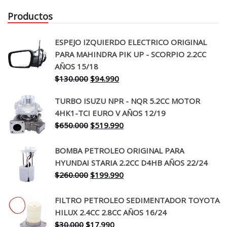
Productos
ESPEJO IZQUIERDO ELECTRICO ORIGINAL
PARA MAHINDRA PIK UP - SCORPIO 2.2CC
AÑOS 15/18
El
El
$
130.000
$
94.990
precio
precio
TURBO ISUZU NPR - NQR 5.2CC MOTOR
original
actual
4HK1-TCI EURO V AÑOS 12/19
era:
es:
El
El
$
650.000
$
519.990
$130.000.
$94.990.
precio
precio
original
actual
BOMBA PETROLEO ORIGINAL PARA
era:
es:
HYUNDAI STARIA 2.2CC D4HB AÑOS 22/24
$650.000.
$519.990.
El
El
$
260.000
$
199.990
precio
precio
original
actual
FILTRO PETROLEO SEDIMENTADOR TOYOTA
era:
es:
HILUX 2.4CC 2.8CC AÑOS 16/24
$260.000.
$199.990.
El
El
$
30.000
$
17.990