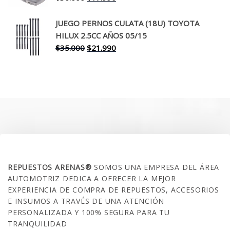
precio
precio
original
actual
JUEGO PERNOS CULATA (18U) TOYOTA
era:
es:
HILUX 2.5CC AÑOS 05/15
$30.000.
$17.990.
El
El
$
35.000
$
21.990
precio
precio
original
actual
era:
es:
$35.000.
$21.990.
SOBRE NOSOTROS
REPUESTOS ARENAS®
SOMOS UNA EMPRESA DEL ÁREA
AUTOMOTRIZ DEDICA A OFRECER LA MEJOR
EXPERIENCIA DE COMPRA DE REPUESTOS, ACCESORIOS
E INSUMOS A TRAVÉS DE UNA ATENCIÓN
PERSONALIZADA Y 100% SEGURA PARA TU
TRANQUILIDAD