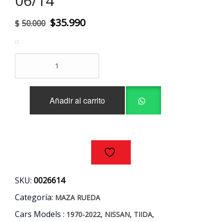
06/14
El
El
$
35.990
$
50.000
precio
precio
original
actual
MAZA
era:
es:
RUEDA
TRASERA
$50.000.
$35.990.
NISSAN
Añadir al carrito
TIIDA
1.6CC
AÑOS
06/14
cantidad
SKU:
0026614
Categoría:
MAZA RUEDA
Cars Models :
,
,
,
1970-2022
NISSAN
TIIDA