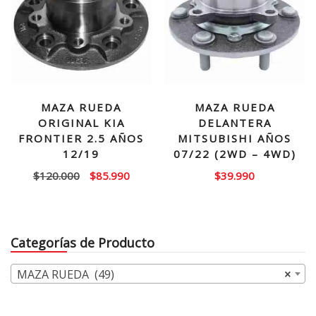
MAZA RUEDA
MAZA RUEDA
ORIGINAL KIA
DELANTERA
FRONTIER 2.5 AÑOS
MITSUBISHI AÑOS
12/19
07/22 (2WD – 4WD)
El
El
$
120.000
$
85.990
$
39.990
precio
precio
original
actual
era:
es:
Categorías de Producto
$120.000.
$85.990.
MAZA RUEDA (49)
×