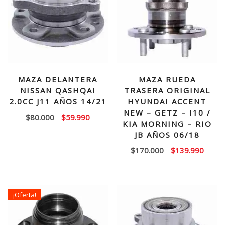
MAZA DELANTERA
MAZA RUEDA
NISSAN QASHQAI
TRASERA ORIGINAL
2.0CC J11 AÑOS 14/21
HYUNDAI ACCENT
NEW – GETZ – I10 /
El
El
$
80.000
$
59.990
KIA MORNING – RIO
precio
precio
JB AÑOS 06/18
original
actual
El
El
$
170.000
$
139.990
era:
es:
precio
precio
$80.000.
$59.990.
original
actual
era:
es:
¡Oferta!
$170.000.
$139.