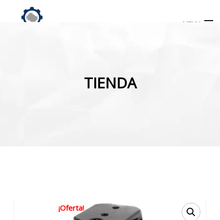
MENU
Búsqueda
de
TIENDA
productos
INICIO
TIENDA
MI CUENTA
¡Oferta!