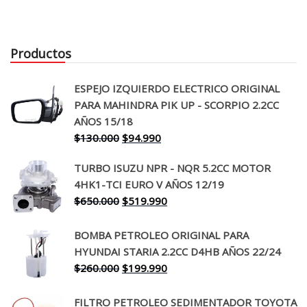
Productos
ESPEJO IZQUIERDO ELECTRICO ORIGINAL
PARA MAHINDRA PIK UP - SCORPIO 2.2CC
AÑOS 15/18
El
El
$
130.000
$
94.990
precio
precio
TURBO ISUZU NPR - NQR 5.2CC MOTOR
original
actual
4HK1-TCI EURO V AÑOS 12/19
era:
es:
El
El
$
650.000
$
519.990
$130.000.
$94.990.
precio
precio
original
actual
BOMBA PETROLEO ORIGINAL PARA
era:
es:
HYUNDAI STARIA 2.2CC D4HB AÑOS 22/24
$650.000.
$519.990.
El
El
$
260.000
$
199.990
precio
precio
original
actual
FILTRO PETROLEO SEDIMENTADOR TOYOTA