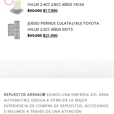
era:
es:
HILUX 2.4CC 2.8CC AÑOS 16/24
$260.000.
$199.990.
El
El
$
30.000
$
17.990
precio
precio
original
actual
JUEGO PERNOS CULATA (18U) TOYOTA
era:
es:
HILUX 2.5CC AÑOS 05/15
$30.000.
$17.990.
El
El
$
35.000
$
21.990
precio
precio
original
actual
era:
es:
$35.000.
$21.990.
SOBRE NOSOTROS
REPUESTOS ARENAS®
SOMOS UNA EMPRESA DEL ÁREA
AUTOMOTRIZ DEDICA A OFRECER LA MEJOR
EXPERIENCIA DE COMPRA DE REPUESTOS, ACCESORIOS
E INSUMOS A TRAVÉS DE UNA ATENCIÓN