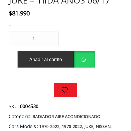
JUKE – TIIDA AÑOS 06/17
$
81.990
RADIADOR
AIRE
ACONDICIONADO
NISSAN
Añadir al carrito
JUKE
-
TIIDA
AÑOS
06/17
cantidad
SKU:
0004530
Categoría:
RADIADOR AIRE ACONDICIONADO
Cars Models :
,
,
,
,
1970-2022
1970-2022
JUKE
NISSAN