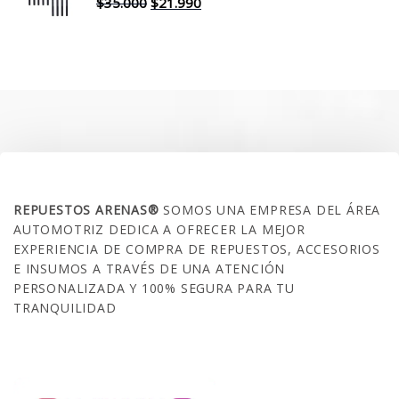
$30.000.
$17.990.
El
El
$
35.000
$
21.990
precio
precio
original
actual
era:
es:
$35.000.
$21.990.
SOBRE NOSOTROS
REPUESTOS ARENAS®
SOMOS UNA EMPRESA DEL ÁREA
AUTOMOTRIZ DEDICA A OFRECER LA MEJOR
EXPERIENCIA DE COMPRA DE REPUESTOS, ACCESORIOS
E INSUMOS A TRAVÉS DE UNA ATENCIÓN
PERSONALIZADA Y 100% SEGURA PARA TU
TRANQUILIDAD