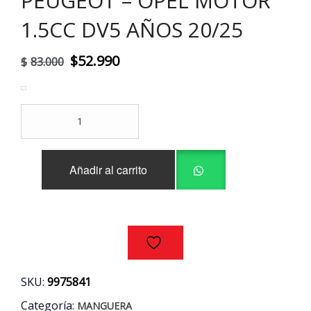
PEUGEOT – OPEL MOTOR
1.5CC DV5 AÑOS 20/25
El
El
$
52.990
$
83.000
precio
precio
original
actual
MANGUERA
era:
es:
RETORNO
INYECTOR
$83.000.
$52.990.
CITROEN
Añadir al carrito
-
PEUGEOT
-
OPEL
MOTOR
1.5CC
DV5
AÑOS
SKU:
9975841
20/25
cantidad
Categoría:
MANGUERA