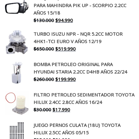
PARA MAHINDRA PIK UP - SCORPIO 2.2CC
AÑOS 15/18
El
El
$
130.000
$
94.990
precio
precio
TURBO ISUZU NPR - NQR 5.2CC MOTOR
original
actual
4HK1-TCI EURO V AÑOS 12/19
era:
es:
El
El
$
650.000
$
519.990
$130.000.
$94.990.
precio
precio
original
actual
BOMBA PETROLEO ORIGINAL PARA
era:
es:
HYUNDAI STARIA 2.2CC D4HB AÑOS 22/24
$650.000.
$519.990.
El
El
$
260.000
$
199.990
precio
precio
original
actual
FILTRO PETROLEO SEDIMENTADOR TOYOTA
era:
es:
HILUX 2.4CC 2.8CC AÑOS 16/24
$260.000.
$199.990.
El
El
$
30.000
$
17.990
precio
precio
original
actual
JUEGO PERNOS CULATA (18U) TOYOTA
era:
es:
HILUX 2.5CC AÑOS 05/15