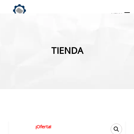
MENU
Búsqueda
de
TIENDA
productos
INICIO
TIENDA
MI CUENTA
¡Oferta!