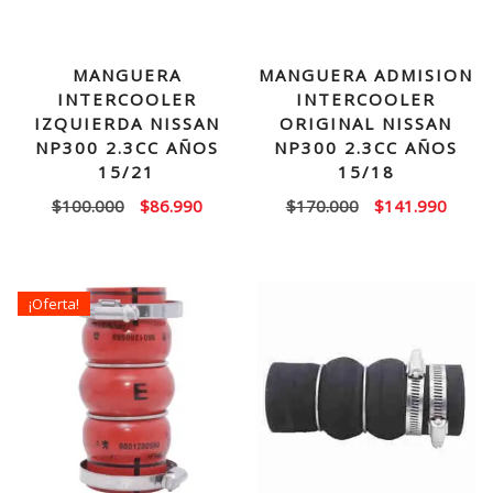
MANGUERA
MANGUERA ADMISION
INTERCOOLER
INTERCOOLER
IZQUIERDA NISSAN
ORIGINAL NISSAN
NP300 2.3CC AÑOS
NP300 2.3CC AÑOS
15/21
15/18
El
El
El
El
$
100.000
$
86.990
$
170.000
$
141.990
precio
precio
precio
precio
original
actual
original
actual
era:
es:
era:
es:
¡Oferta!
$100.000.
$86.990.
$170.000.
$141.