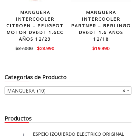
MANGUERA
MANGUERA
INTERCOOLER
INTERCOOLER
CITROEN – PEUGEOT
PARTNER – BERLINGO
MOTOR DV6DT 1.6CC
DV6DT 1.6 AÑOS
AÑOS 12/23
12/18
El
El
$
37.000
$
28.990
$
19.990
precio
precio
original
actual
era:
es:
Categorías de Producto
$37.000.
$28.990.
MANGUERA (10)
×
Productos
ESPEJO IZQUIERDO ELECTRICO ORIGINAL