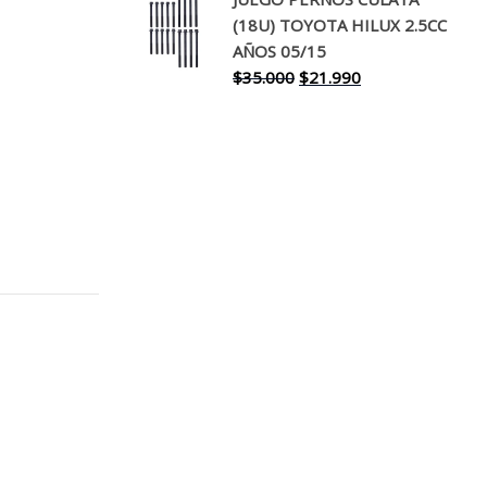
original
actual
(18U) TOYOTA HILUX 2.5CC
era:
es:
AÑOS 05/15
$30.000.
$17.990.
El
El
$
35.000
$
21.990
precio
precio
original
actual
era:
es:
$35.000.
$21.990.