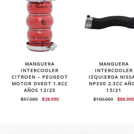
MANGUERA
MANGUERA
INTERCOOLER
INTERCOOLER
CITROEN – PEUGEOT
IZQUIERDA NISS
MOTOR DV6DT 1.6CC
NP300 2.3CC AÑ
AÑOS 12/23
15/21
El
El
El
$
37.000
$
28.990
$
100.000
$
86.99
precio
precio
precio
original
actual
original
era:
es:
era:
$37.000.
$28.990.
$100.00