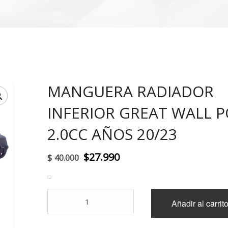
MANGUERA RADIADOR
!
INFERIOR GREAT WALL 
2.0CC AÑOS 20/23
El
El
$
27.990
$
40.000
precio
precio
original
actual
MANGUERA
Añadir al carrit
era:
es:
RADIADOR
INFERIOR
$40.000.
$27.990.
GREAT