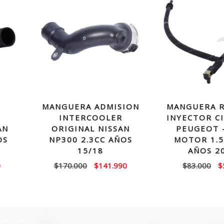
MANGUERA ADMISION
MANGUERA 
INTERCOOLER
INYECTOR C
AN
ORIGINAL NISSAN
PEUGEOT 
OS
NP300 2.3CC AÑOS
MOTOR 1.5
15/18
AÑOS 2
El
El
El
El
0
$
170.000
$
141.990
$
83.000
$
precio
precio
precio
p
actual
original
actual
or
es:
era:
es:
e
0.
$86.990.
$170.000.
$141.990.
$