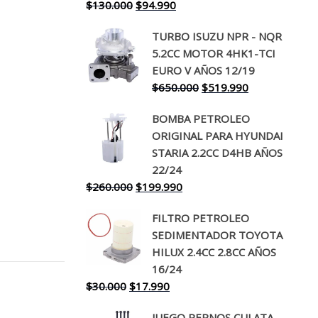
El
El
$
130.000
$
94.990
precio
precio
TURBO ISUZU NPR - NQR
original
actual
5.2CC MOTOR 4HK1-TCI
era:
es:
EURO V AÑOS 12/19
$130.000.
$94.990.
El
El
$
650.000
$
519.990
precio
precio
BOMBA PETROLEO
original
actual
ORIGINAL PARA HYUNDAI
era:
es:
STARIA 2.2CC D4HB AÑOS
$650.000.
$519.990.
22/24
El
El
$
260.000
$
199.990
precio
precio
FILTRO PETROLEO
original
actual
SEDIMENTADOR TOYOTA
era:
es:
HILUX 2.4CC 2.8CC AÑOS
$260.000.
$199.990.
16/24
El
El
$
30.000
$
17.990
precio
precio
JUEGO PERNOS CULATA