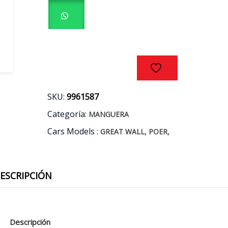
WALL
POER
2.0CC
AÑOS
20/23
cantidad
SKU:
9961587
Categoría:
MANGUERA
Cars Models :
,
,
GREAT WALL
POER
ESCRIPCIÓN
Descripción