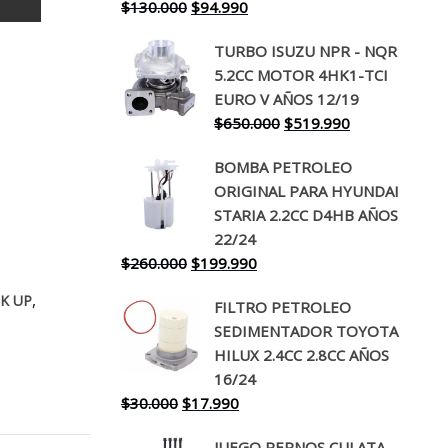
El
El
$
130.000
$
94.990
precio
precio
TURBO ISUZU NPR - NQR
original
actual
5.2CC MOTOR 4HK1-TCI
era:
es:
EURO V AÑOS 12/19
$130.000.
$94.990.
El
El
$
650.000
$
519.990
precio
precio
BOMBA PETROLEO
original
actual
ORIGINAL PARA HYUNDAI
era:
es:
STARIA 2.2CC D4HB AÑOS
$650.000.
$519.990.
22/24
El
El
$
260.000
$
199.990
precio
precio
,
IK UP
FILTRO PETROLEO
original
actual
SEDIMENTADOR TOYOTA
era:
es:
HILUX 2.4CC 2.8CC AÑOS
$260.000.
$199.990.
16/24
El
El
$
30.000
$
17.990
precio
precio
JUEGO PERNOS CULATA