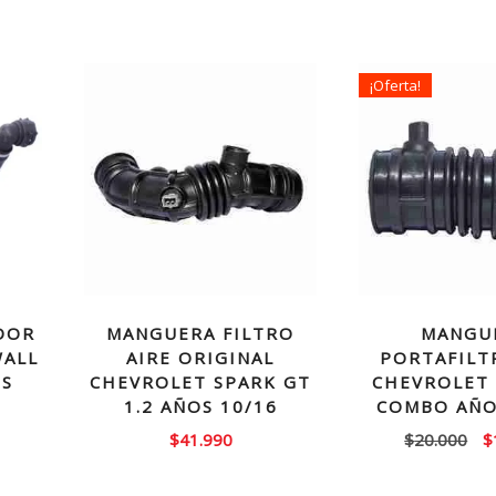
¡Oferta!
DOR
MANGUERA FILTRO
MANGU
WALL
AIRE ORIGINAL
PORTAFILT
OS
CHEVROLET SPARK GT
CHEVROLET 
1.2 AÑOS 10/16
COMBO AÑO
El
El
$
41.990
$
20.000
$
precio
p
actual
or