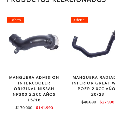
¡Oferta!
¡Oferta!
MANGUERA ADMISION
MANGUERA RADIA
INTERCOOLER
INFERIOR GREAT 
ORIGINAL NISSAN
POER 2.0CC AÑ
NP300 2.3CC AÑOS
20/23
15/18
El
$
40.000
$
27.990
El
El
$
170.000
$
141.990
precio
precio
precio
original