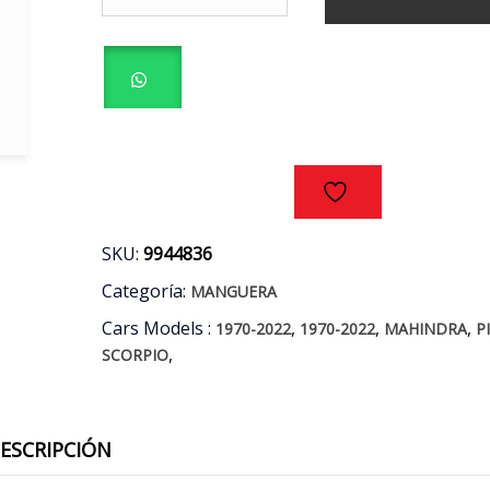
INFERIOR
ORIGINAL
MAHINDRA
PIK
UP
-
SCORPIO
2.2
AÑOS
10/18
cantidad
SKU:
9944836
Categoría:
MANGUERA
Cars Models :
,
,
,
1970-2022
1970-2022
MAHINDRA
P
,
SCORPIO
ESCRIPCIÓN