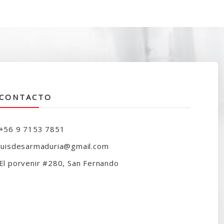
ra:
es:
20.000.
$14.990.
CONTACTO
+56 9 7153 7851
luisdesarmaduria@gmail.com
El porvenir #280, San Fernando