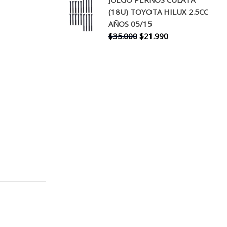
original
actual
(18U) TOYOTA HILUX 2.5CC
era:
es:
AÑOS 05/15
$30.000.
$17.990.
El
El
$
35.000
$
21.990
precio
precio
original
actual
era:
es:
$35.000.
$21.990.