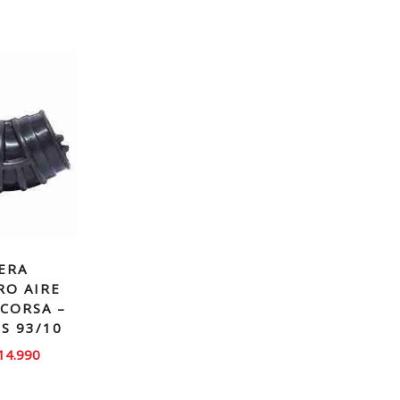
ERA
RO AIRE
CORSA –
S 93/10
El
14.990
recio
precio
iginal
actual