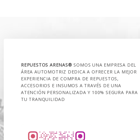
original
actual
era:
era:
es:
$40.000.
$170.000.
$141.990.
SOBRE NOSOTROS
REPUESTOS ARENAS®
SOMOS UNA EMPRESA DEL
ÁREA AUTOMOTRIZ DEDICA A OFRECER LA MEJOR
EXPERIENCIA DE COMPRA DE REPUESTOS,
ACCESORIOS E INSUMOS A TRAVÉS DE UNA
ATENCIÓN PERSONALIZADA Y 100% SEGURA PARA
TU TRANQUILIDAD