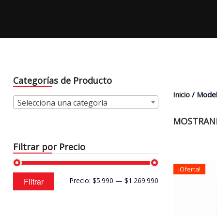
Categorías de Producto
Inicio
/ Model
Selecciona una categoría
MOSTRAND
Filtrar por Precio
¡Oferta!
Precio
Precio
Filtrar
Precio:
$5.990
—
$1.269.990
mínimo
máximo