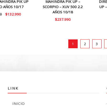
AHINDRA PIK UP
MAHINDRA PIK UP –
DIR
O AÑOS 10/17
SCORPIO – XUV 500 2.2
UP 
AÑOS 10/18
El
El
0
$
132.990
$
237.990
precio
precio
original
actual
era:
es:
$160.000.
$132.990.
1
2
3
LINK
INICIO