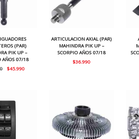
IGUADORES
ARTICULACION AXIAL (PAR)
EROS (PAR)
MAHINDRA PIK UP –
M
RA PIK UP –
SCORPIO AÑOS 07/18
SCO
 AÑOS 07/18
$
36.990
El
El
0
$
45.990
precio
precio
original
actual
era:
es:
$60.000.
$45.990.