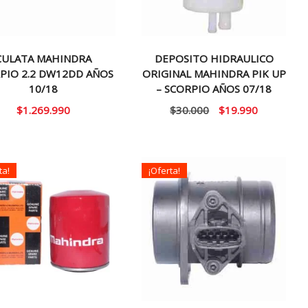
CULATA MAHINDRA
DEPOSITO HIDRAULICO
PIO 2.2 DW12DD AÑOS
ORIGINAL MAHINDRA PIK UP
10/18
– SCORPIO AÑOS 07/18
El
El
$
1.269.990
$
30.000
$
19.990
precio
precio
original
actual
era:
es:
ta!
¡Oferta!
$30.000.
$19.990.