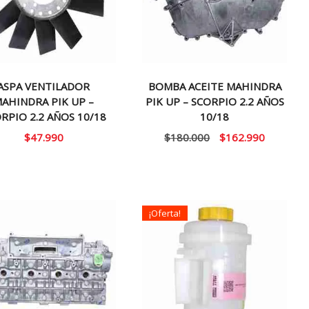
ASPA VENTILADOR
BOMBA ACEITE MAHINDRA
AHINDRA PIK UP –
PIK UP – SCORPIO 2.2 AÑOS
RPIO 2.2 AÑOS 10/18
10/18
El
El
$
47.990
$
180.000
$
162.990
precio
precio
original
actual
era:
es:
$180.000.
$162.990
¡Oferta!