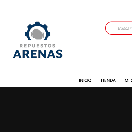
Búsqueda
de
productos
INICIO
TIENDA
MI 