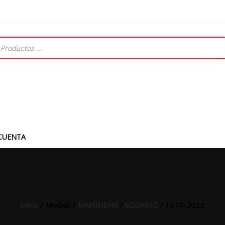
CUENTA
Inicio
/ Models /
MAHINDRA
/
SCORPIO
/ 1970-2022