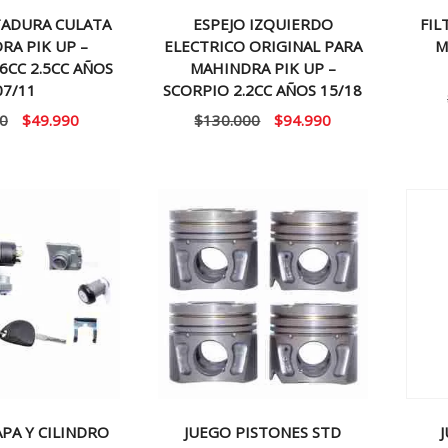
ADURA CULATA
ESPEJO IZQUIERDO
FIL
RA PIK UP –
ELECTRICO ORIGINAL PARA
M
6CC 2.5CC AÑOS
MAHINDRA PIK UP –
07/11
SCORPIO 2.2CC AÑOS 15/18
El
El
El
El
0
$
49.990
$
130.000
$
94.990
precio
precio
precio
precio
original
actual
original
actual
era:
es:
era:
es:
$60.000.
$49.990.
$130.000.
$94.990.
PA Y CILINDRO
JUEGO PISTONES STD