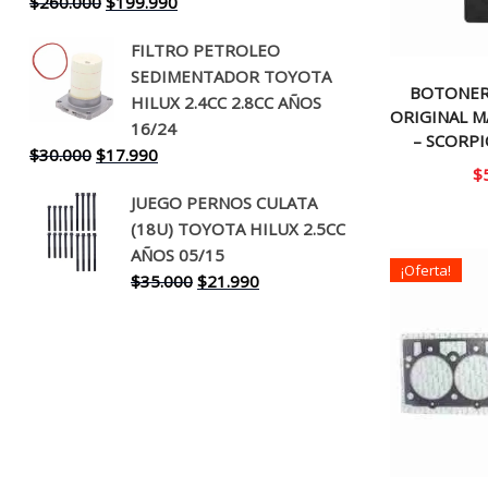
El
El
$
260.000
$
199.990
precio
precio
FILTRO PETROLEO
original
actual
SEDIMENTADOR TOYOTA
era:
es:
BOTONER
HILUX 2.4CC 2.8CC AÑOS
$260.000.
$199.990.
ORIGINAL M
16/24
– SCORPI
El
El
$
30.000
$
17.990
$
precio
precio
JUEGO PERNOS CULATA
original
actual
(18U) TOYOTA HILUX 2.5CC
era:
es:
AÑOS 05/15
$30.000.
$17.990.
¡Oferta!
El
El
$
35.000
$
21.990
precio
precio
original
actual
era:
es:
$35.000.
$21.990.