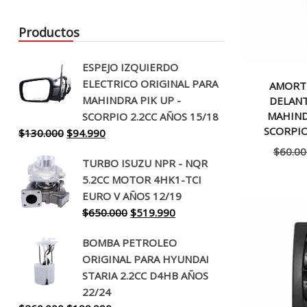
Productos
ESPEJO IZQUIERDO
ELECTRICO ORIGINAL PARA
AMORT
MAHINDRA PIK UP -
DELANT
MAHIND
SCORPIO 2.2CC AÑOS 15/18
SCORPIO
El
El
$
130.000
$
94.990
precio
precio
$
60.00
TURBO ISUZU NPR - NQR
original
actual
5.2CC MOTOR 4HK1-TCI
era:
es:
EURO V AÑOS 12/19
$130.000.
$94.990.
El
El
$
650.000
$
519.990
precio
precio
BOMBA PETROLEO
original
actual
ORIGINAL PARA HYUNDAI
era:
es:
STARIA 2.2CC D4HB AÑOS
$650.000.
$519.990.
22/24