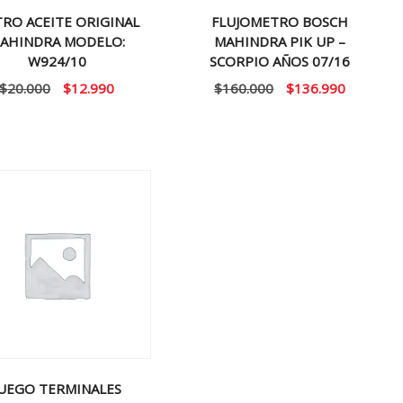
TRO ACEITE ORIGINAL
FLUJOMETRO BOSCH
AHINDRA MODELO:
MAHINDRA PIK UP –
W924/10
SCORPIO AÑOS 07/16
El
El
El
El
$
20.000
$
12.990
$
160.000
$
136.990
precio
precio
precio
precio
original
actual
original
actual
era:
es:
era:
es:
$20.000.
$12.990.
$160.000.
$136.990
JUEGO TERMINALES