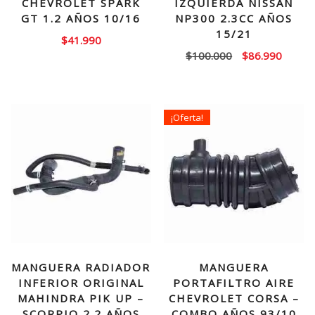
CHEVROLET SPARK
IZQUIERDA NISSAN
GT 1.2 AÑOS 10/16
NP300 2.3CC AÑOS
15/21
$
41.990
El
El
$
100.000
$
86.990
precio
precio
original
actual
era:
es:
¡Oferta!
$100.000.
$86.99
MANGUERA RADIADOR
MANGUERA
INFERIOR ORIGINAL
PORTAFILTRO AIRE
MAHINDRA PIK UP –
CHEVROLET CORSA –
SCORPIO 2.2 AÑOS
COMBO AÑOS 93/10