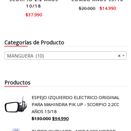
10/18
El
El
$
20.000
$
14.990
$
37.990
precio
precio
original
actual
era:
es:
$20.000.
$14.99
Categorías de Producto
MANGUERA (10)
×
Productos
ESPEJO IZQUIERDO ELECTRICO ORIGINAL
PARA MAHINDRA PIK UP - SCORPIO 2.2CC
AÑOS 15/18
El
El
$
130.000
$
94.990
precio
precio