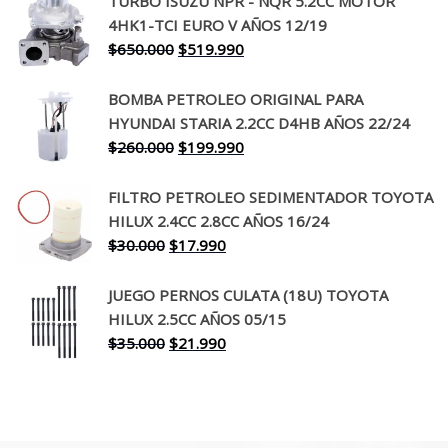
TURBO ISUZU NPR - NQR 5.2CC MOTOR
original
actual
4HK1-TCI EURO V AÑOS 12/19
era:
es:
El
El
$
650.000
$
519.990
$130.000.
$94.990.
precio
precio
original
actual
BOMBA PETROLEO ORIGINAL PARA
era:
es:
HYUNDAI STARIA 2.2CC D4HB AÑOS 22/24
$650.000.
$519.990.
El
El
$
260.000
$
199.990
precio
precio
original
actual
FILTRO PETROLEO SEDIMENTADOR TOYOTA
era:
es:
HILUX 2.4CC 2.8CC AÑOS 16/24
$260.000.
$199.990.
El
El
$
30.000
$
17.990
precio
precio
original
actual
JUEGO PERNOS CULATA (18U) TOYOTA
era:
es:
HILUX 2.5CC AÑOS 05/15
$30.000.
$17.990.
El
El
$
35.000
$
21.990
precio
precio
original
actual
era:
es:
$35.000.
$21.990.