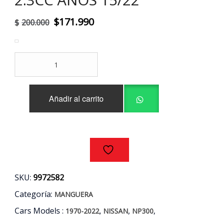
El
El
$
171.990
$
200.000
precio
precio
original
actual
MANGUERA
era:
es:
INTERCOOLER
ORIGINAL
$200.000.
$171.990.
NISSAN
Añadir al carrito
NP300
2.3CC
AÑOS
15/22
cantidad
SKU:
9972582
Categoría:
MANGUERA
Cars Models :
,
,
,
1970-2022
NISSAN
NP300