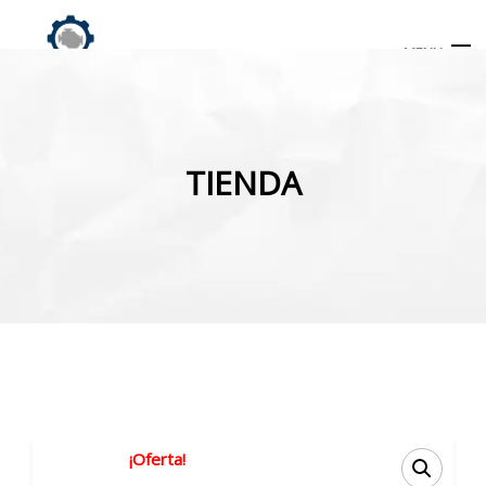
MENU
Búsqueda
de
TIENDA
productos
INICIO
TIENDA
MI CUENTA
¡Oferta!