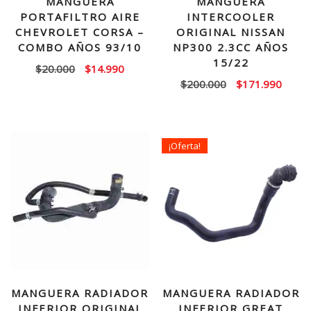
MANGUERA
MANGUERA
PORTAFILTRO AIRE
INTERCOOLER
CHEVROLET CORSA –
ORIGINAL NISSAN
COMBO AÑOS 93/10
NP300 2.3CC AÑOS
15/22
El
El
$
20.000
$
14.990
El
El
$
200.000
$
171.990
precio
precio
precio
precio
original
actual
original
actual
era:
es:
era:
es:
$20.000.
$14.990.
¡Oferta!
$200.000.
$171.
MANGUERA RADIADOR
MANGUERA RADIADOR
INFERIOR ORIGINAL
INFERIOR GREAT