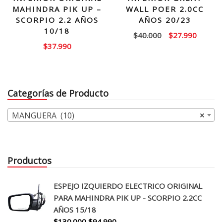
MAHINDRA PIK UP –
WALL POER 2.0CC
SCORPIO 2.2 AÑOS
AÑOS 20/23
10/18
El
El
$
40.000
$
27.990
$
37.990
precio
precio
original
actual
era:
es:
$40.000.
$27.99
Categorías de Producto
MANGUERA (10)
×
Productos
ESPEJO IZQUIERDO ELECTRICO ORIGINAL
PARA MAHINDRA PIK UP - SCORPIO 2.2CC
AÑOS 15/18
El
El
$
130.000
$
94.990