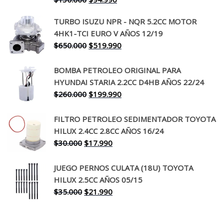
precio
precio
TURBO ISUZU NPR - NQR 5.2CC MOTOR
original
actual
4HK1-TCI EURO V AÑOS 12/19
era:
es:
El
El
$
650.000
$
519.990
$130.000.
$94.990.
precio
precio
original
actual
BOMBA PETROLEO ORIGINAL PARA
era:
es:
HYUNDAI STARIA 2.2CC D4HB AÑOS 22/24
$650.000.
$519.990.
El
El
$
260.000
$
199.990
precio
precio
original
actual
FILTRO PETROLEO SEDIMENTADOR TOYOTA
era:
es:
HILUX 2.4CC 2.8CC AÑOS 16/24
$260.000.
$199.990.
El
El
$
30.000
$
17.990
precio
precio
original
actual
JUEGO PERNOS CULATA (18U) TOYOTA
era:
es:
HILUX 2.5CC AÑOS 05/15
$30.000.
$17.990.
El
El
$
35.000
$
21.990
precio
precio
original
actual