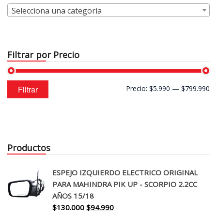
Selecciona una categoría
Filtrar por Precio
Precio
Precio
Filtrar
Precio:
$5.990
—
$799.990
mínimo
máximo
Productos
ESPEJO IZQUIERDO ELECTRICO ORIGINAL
PARA MAHINDRA PIK UP - SCORPIO 2.2CC
AÑOS 15/18
El
El
$
130.000
$
94.990