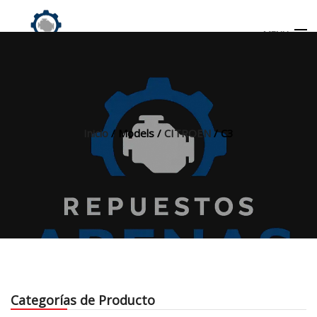
MENU
Búsqueda
de
productos
Inicio
/ Models /
CITROEN
/ C3
INICIO
TIENDA
MI CUENTA
Categorías de Producto