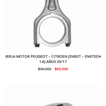
BIELA MOTOR PEUGEOT – CITROEN (DV6DT – DV6TED4
1.6) AÑOS 03/17
El
El
$
90.000
$
69.990
precio
precio
original
actual
era:
es:
$90.000.
$69.990.