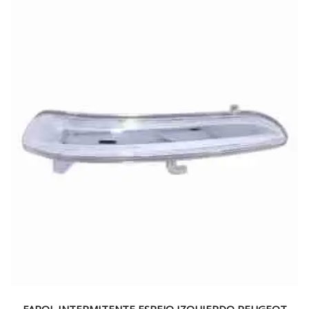
FAROL INTERMITENTE ESPEJO IZQUIERDO PEUGEOT