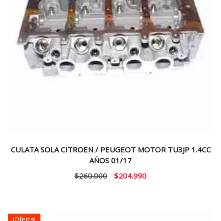
CULATA SOLA CITROEN / PEUGEOT MOTOR TU3JP 1.4CC
AÑOS 01/17
El
El
$
260.000
$
204.990
precio
precio
original
actual
era:
es:
¡Oferta!