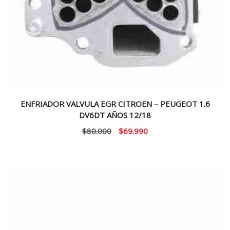
ENFRIADOR VALVULA EGR CITROEN – PEUGEOT 1.6
DV6DT AÑOS 12/18
El
El
$
80.000
$
69.990
precio
precio
original
actual
era:
es:
$80.000.
$69.990.