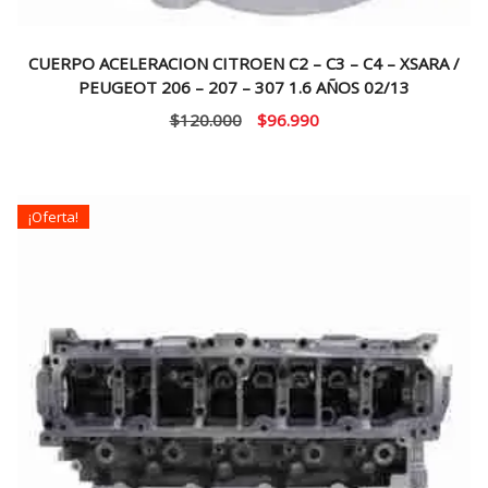
CUERPO ACELERACION CITROEN C2 – C3 – C4 – XSARA /
PEUGEOT 206 – 207 – 307 1.6 AÑOS 02/13
El
El
$
120.000
$
96.990
precio
precio
original
actual
era:
es:
¡Oferta!
$120.000.
$96.990.