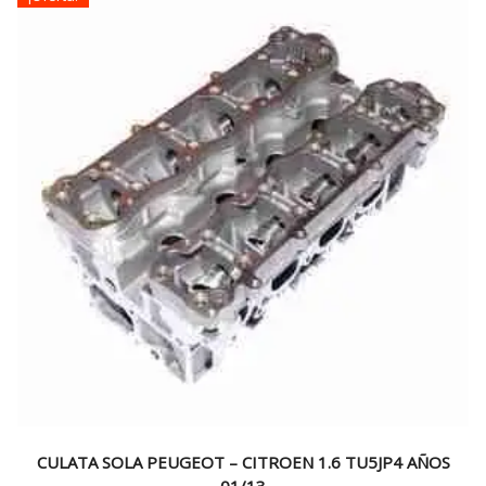
$260.000.
$204.990.
CULATA SOLA PEUGEOT – CITROEN 1.6 TU5JP4 AÑOS