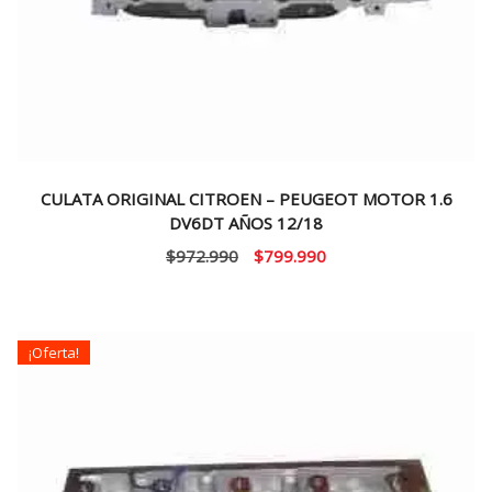
CULATA ORIGINAL CITROEN – PEUGEOT MOTOR 1.6
DV6DT AÑOS 12/18
El
El
$
972.990
$
799.990
precio
precio
original
actual
era:
es:
¡Oferta!
$972.990.
$799.990.