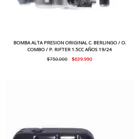
BOMBA ALTA PRESION ORIGINAL C. BERLINGO / O.
COMBO / P. RIFTER 1.5CC AÑOS 19/24
El
El
$
750.000
$
639.990
precio
precio
original
actual
era:
es:
$750.000.
$639.990.