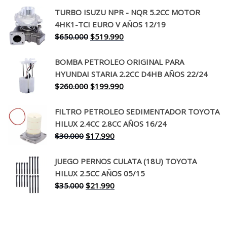
precio
precio
TURBO ISUZU NPR - NQR 5.2CC MOTOR
original
actual
4HK1-TCI EURO V AÑOS 12/19
era:
es:
El
El
$
650.000
$
519.990
$130.000.
$94.990.
precio
precio
original
actual
BOMBA PETROLEO ORIGINAL PARA
era:
es:
HYUNDAI STARIA 2.2CC D4HB AÑOS 22/24
$650.000.
$519.990.
El
El
$
260.000
$
199.990
precio
precio
original
actual
FILTRO PETROLEO SEDIMENTADOR TOYOTA
era:
es:
HILUX 2.4CC 2.8CC AÑOS 16/24
$260.000.
$199.990.
El
El
$
30.000
$
17.990
precio
precio
original
actual
JUEGO PERNOS CULATA (18U) TOYOTA
era:
es:
HILUX 2.5CC AÑOS 05/15
$30.000.
$17.990.
El
El
$
35.000
$
21.990
precio
precio
original
actual
era:
es: