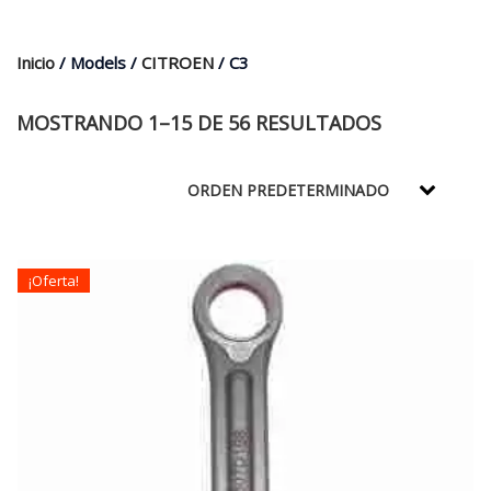
$35.000.
$21.990.
Inicio
/ Models /
CITROEN
/ C3
MOSTRANDO 1–15 DE 56 RESULTADOS
¡Oferta!