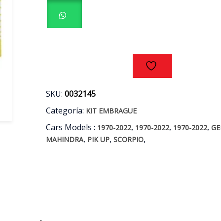
PIEZAS
MAHINDRA
DW12DD
2.2
AÑOS
10/14
cantidad
SKU:
0032145
Categoría:
KIT EMBRAGUE
Cars Models :
,
,
,
1970-2022
1970-2022
1970-2022
GE
,
,
,
MAHINDRA
PIK UP
SCORPIO