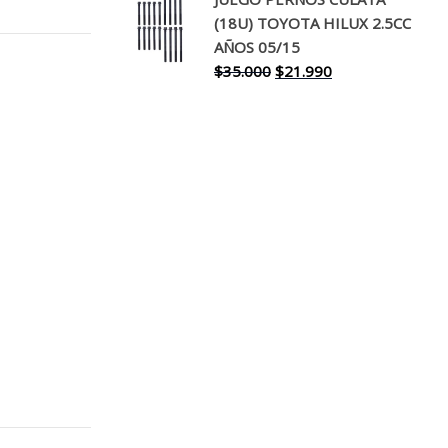
original
actual
(18U) TOYOTA HILUX 2.5CC
era:
es:
AÑOS 05/15
$30.000.
$17.990.
El
El
$
35.000
$
21.990
precio
precio
original
actual
era:
es:
$35.000.
$21.990.