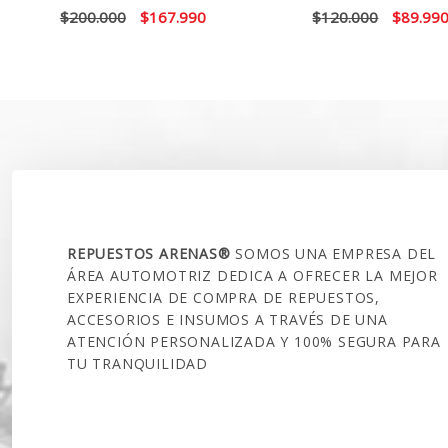
El
El
El
$
200.000
$
167.990
$
120.000
$
89.99
precio
precio
precio
original
actual
original
era:
es:
era:
$200.000.
$167.990.
$120.00
SOBRE NOSOTROS
REPUESTOS ARENAS®
SOMOS UNA EMPRESA DEL
ÁREA AUTOMOTRIZ DEDICA A OFRECER LA MEJOR
EXPERIENCIA DE COMPRA DE REPUESTOS,
ACCESORIOS E INSUMOS A TRAVÉS DE UNA
ATENCIÓN PERSONALIZADA Y 100% SEGURA PARA
TU TRANQUILIDAD