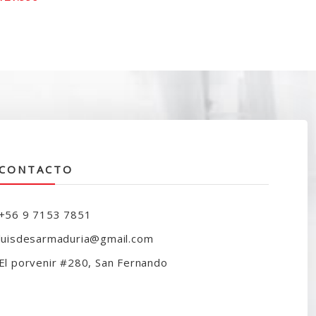
recio
precio
iginal
actual
ra:
es:
150.000.
$121.990.
CONTACTO
+56 9 7153 7851
luisdesarmaduria@gmail.com
El porvenir #280, San Fernando