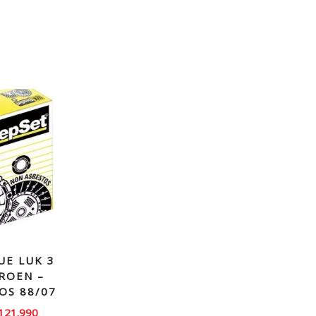
UE LUK 3
TROEN –
OS 88/07
El
121.990