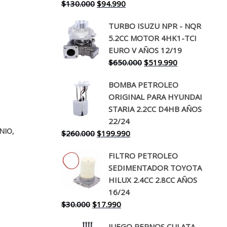
El
El
$
130.000
$
94.990
precio
precio
TURBO ISUZU NPR - NQR
original
actual
5.2CC MOTOR 4HK1-TCI
era:
es:
EURO V AÑOS 12/19
$130.000.
$94.990.
El
El
$
650.000
$
519.990
precio
precio
BOMBA PETROLEO
original
actual
ORIGINAL PARA HYUNDAI
era:
es:
STARIA 2.2CC D4HB AÑOS
$650.000.
$519.990.
22/24
,
NIO
El
El
$
260.000
$
199.990
precio
precio
FILTRO PETROLEO
original
actual
SEDIMENTADOR TOYOTA
era:
es:
HILUX 2.4CC 2.8CC AÑOS
$260.000.
$199.990.
16/24
El
El
$
30.000
$
17.990
precio
precio
JUEGO PERNOS CULATA