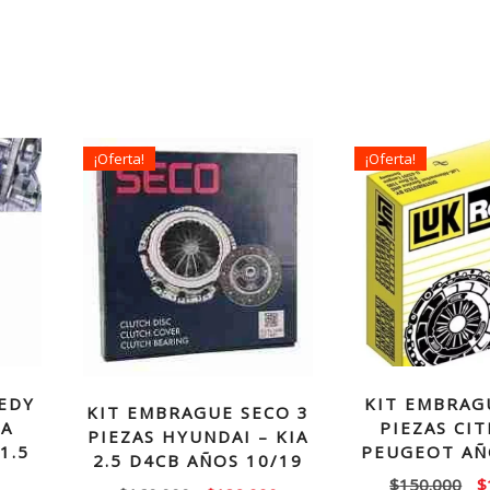
¡Oferta!
¡Oferta!
EDY
KIT EMBRAG
KIT EMBRAGUE SECO 3
TA
PIEZAS CI
PIEZAS HYUNDAI – KIA
1.5
PEUGEOT AÑ
2.5 D4CB AÑOS 10/19
El
$
150.000
$