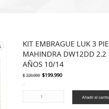
KIT EMBRAGUE LUK 3 PI
!
MAHINDRA DW12DD 2.2
AÑOS 10/14
El
El
$
199.990
$
220.000
precio
precio
original
actual
KIT
Añadir al carrit
era:
es:
EMBRAGUE
LUK
$220.000.
$199.990.
3