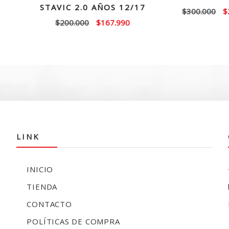
STAVIC 2.0 AÑOS 12/17
El
$
300.000
$
El
El
$
200.000
$
167.990
p
precio
precio
or
original
actual
e
era:
es:
$
$200.000.
$167.990.
LINK
INICIO
TIENDA
CONTACTO
POLÍTICAS DE COMPRA