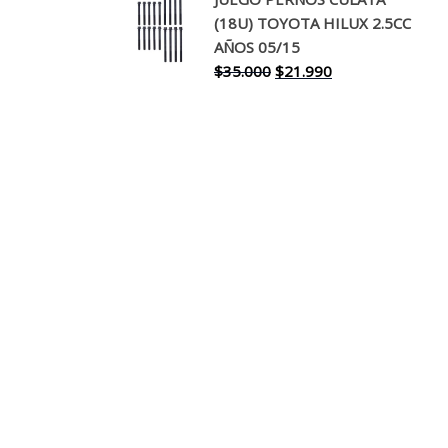
original
actual
(18U) TOYOTA HILUX 2.5CC
era:
es:
AÑOS 05/15
$30.000.
$17.990.
El
El
$
35.000
$
21.990
precio
precio
original
actual
era:
es:
$35.000.
$21.990.