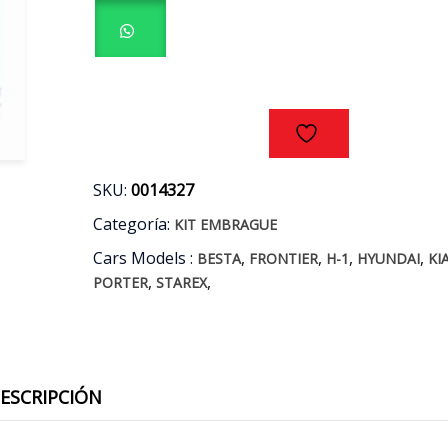
PIEZAS
HYUNDAI
-
KIA
D4BH
2.5
AÑOS
97/11
cantidad
SKU:
0014327
Categoría:
KIT EMBRAGUE
Cars Models :
,
,
,
,
BESTA
FRONTIER
H-1
HYUNDAI
KI
,
,
PORTER
STAREX
ESCRIPCIÓN