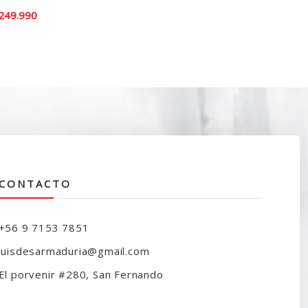
El
249.990
recio
precio
iginal
actual
ra:
es:
300.000.
$249.990.
CONTACTO
+56 9 7153 7851
luisdesarmaduria@gmail.com
El porvenir #280, San Fernando