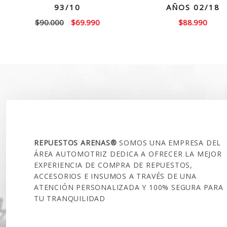
93/10
AÑOS 02/18
El
El
$
90.000
$
69.990
$
88.990
precio
precio
original
actual
era:
es:
$90.000.
$69.990.
SOBRE NOSOTROS
REPUESTOS ARENAS®
SOMOS UNA EMPRESA DEL
ÁREA AUTOMOTRIZ DEDICA A OFRECER LA MEJOR
EXPERIENCIA DE COMPRA DE REPUESTOS,
ACCESORIOS E INSUMOS A TRAVÉS DE UNA
ATENCIÓN PERSONALIZADA Y 100% SEGURA PARA
TU TRANQUILIDAD