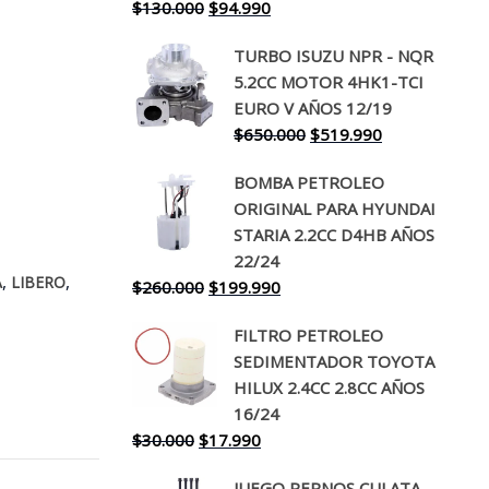
El
El
$
130.000
$
94.990
precio
precio
TURBO ISUZU NPR - NQR
original
actual
5.2CC MOTOR 4HK1-TCI
era:
es:
EURO V AÑOS 12/19
$130.000.
$94.990.
El
El
$
650.000
$
519.990
precio
precio
BOMBA PETROLEO
original
actual
ORIGINAL PARA HYUNDAI
era:
es:
STARIA 2.2CC D4HB AÑOS
$650.000.
$519.990.
22/24
,
,
A
LIBERO
El
El
$
260.000
$
199.990
precio
precio
FILTRO PETROLEO
original
actual
SEDIMENTADOR TOYOTA
era:
es:
HILUX 2.4CC 2.8CC AÑOS
$260.000.
$199.990.
16/24
El
El
$
30.000
$
17.990
precio
precio
JUEGO PERNOS CULATA