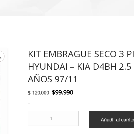
KIT EMBRAGUE SECO 3 P
!
HYUNDAI – KIA D4BH 2.5
AÑOS 97/11
El
El
$
99.990
$
120.000
precio
precio
original
actual
KIT
Añadir al carrit
era:
es:
EMBRAGUE
SECO
$120.000.
$99.990.
3