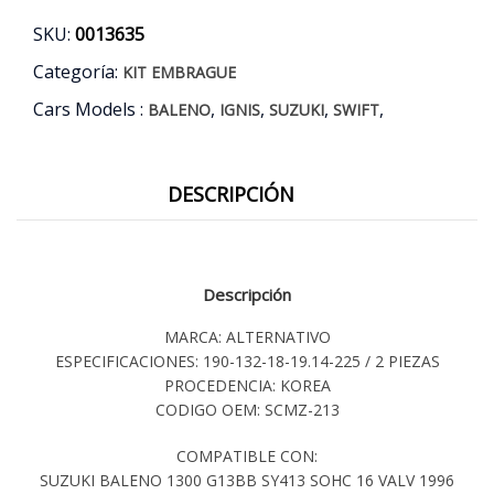
96/19
SKU:
0013635
cantidad
Categoría:
KIT EMBRAGUE
Cars Models :
,
,
,
,
BALENO
IGNIS
SUZUKI
SWIFT
DESCRIPCIÓN
Descripción
MARCA: ALTERNATIVO
ESPECIFICACIONES: 190-132-18-19.14-225 / 2 PIEZAS
PROCEDENCIA: KOREA
CODIGO OEM: SCMZ-213
COMPATIBLE CON:
SUZUKI BALENO 1300 G13BB SY413 SOHC 16 VALV 1996