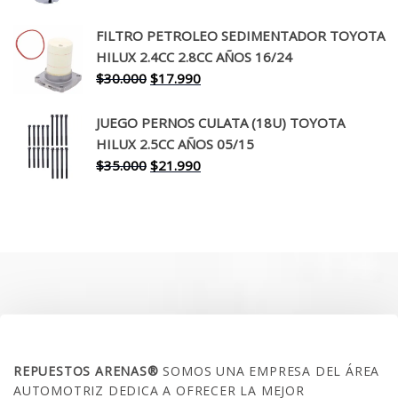
precio
precio
original
actual
FILTRO PETROLEO SEDIMENTADOR TOYOTA
era:
es:
HILUX 2.4CC 2.8CC AÑOS 16/24
$260.000.
$199.990.
El
El
$
30.000
$
17.990
precio
precio
original
actual
JUEGO PERNOS CULATA (18U) TOYOTA
era:
es:
HILUX 2.5CC AÑOS 05/15
$30.000.
$17.990.
El
El
$
35.000
$
21.990
precio
precio
original
actual
era:
es:
$35.000.
$21.990.
SOBRE NOSOTROS
REPUESTOS ARENAS®
SOMOS UNA EMPRESA DEL ÁREA
AUTOMOTRIZ DEDICA A OFRECER LA MEJOR