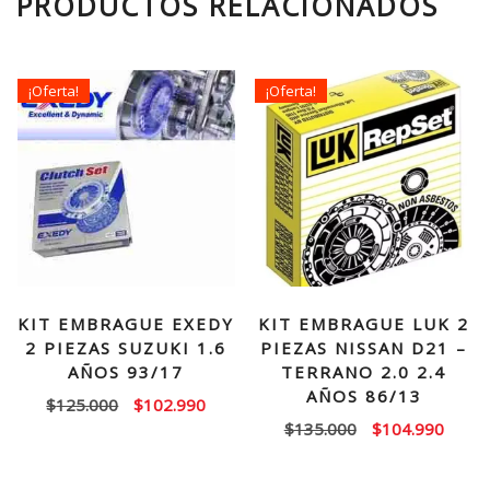
PRODUCTOS RELACIONADOS
¡Oferta!
¡Oferta!
KIT EMBRAGUE EXEDY
KIT EMBRAGUE LUK 2
2 PIEZAS SUZUKI 1.6
PIEZAS NISSAN D21 –
AÑOS 93/17
TERRANO 2.0 2.4
AÑOS 86/13
El
El
$
125.000
$
102.990
El
El
$
135.000
$
104.990
precio
precio
precio
precio
original
actual
original
actual
era:
es: