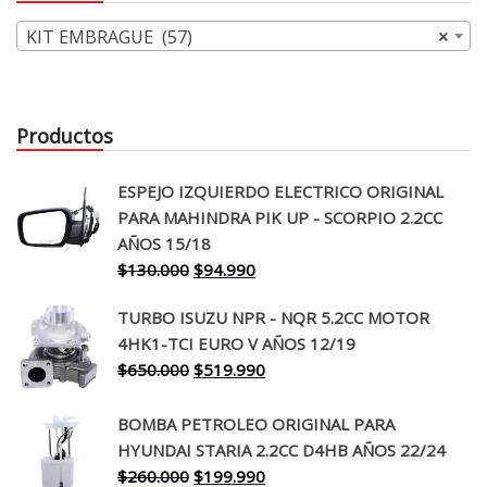
KIT EMBRAGUE (57)
×
Productos
ESPEJO IZQUIERDO ELECTRICO ORIGINAL
PARA MAHINDRA PIK UP - SCORPIO 2.2CC
AÑOS 15/18
El
El
$
130.000
$
94.990
precio
precio
TURBO ISUZU NPR - NQR 5.2CC MOTOR
original
actual
4HK1-TCI EURO V AÑOS 12/19
era:
es:
El
El
$
650.000
$
519.990
$130.000.
$94.990.
precio
precio
original
actual
BOMBA PETROLEO ORIGINAL PARA
era:
es:
HYUNDAI STARIA 2.2CC D4HB AÑOS 22/24
$650.000.
$519.990.
El
El
$
260.000
$
199.990