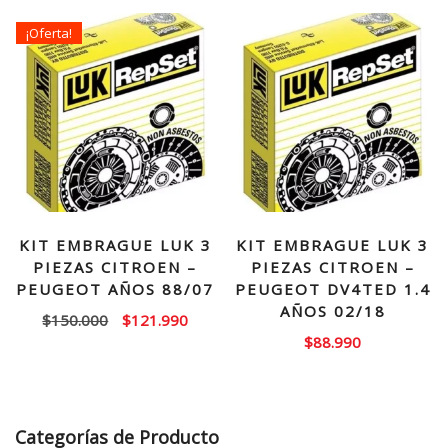
era:
es:
$125.000.
$102.990.
¡Oferta!
$135.000.
$104.
KIT EMBRAGUE LUK 3
KIT EMBRAGUE LUK 3
PIEZAS CITROEN –
PIEZAS CITROEN –
PEUGEOT AÑOS 88/07
PEUGEOT DV4TED 1.4
AÑOS 02/18
El
El
$
150.000
$
121.990
$
88.990
precio
precio
original
actual
era:
es:
$150.000.
$121.990.
Categorías de Producto