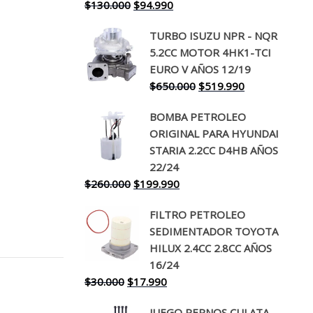
El
El
$
130.000
$
94.990
precio
precio
TURBO ISUZU NPR - NQR
original
actual
5.2CC MOTOR 4HK1-TCI
era:
es:
EURO V AÑOS 12/19
$130.000.
$94.990.
El
El
$
650.000
$
519.990
precio
precio
BOMBA PETROLEO
original
actual
ORIGINAL PARA HYUNDAI
era:
es:
STARIA 2.2CC D4HB AÑOS
$650.000.
$519.990.
22/24
El
El
$
260.000
$
199.990
precio
precio
FILTRO PETROLEO
original
actual
SEDIMENTADOR TOYOTA
era:
es:
HILUX 2.4CC 2.8CC AÑOS
$260.000.
$199.990.
16/24
El
El
$
30.000
$
17.990
precio
precio
JUEGO PERNOS CULATA