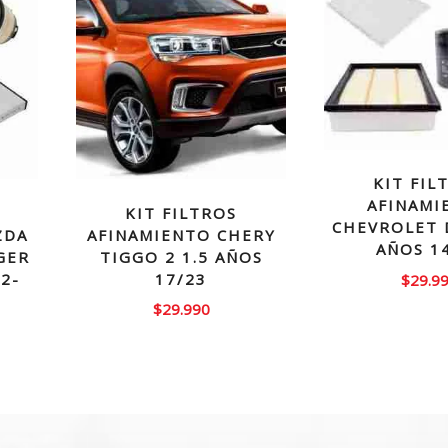
KIT FIL
AFINAMI
KIT FILTROS
CHEVROLET 
ZDA
AFINAMIENTO CHERY
AÑOS 1
GER
TIGGO 2 1.5 AÑOS
12-
17/23
$
29.9
$
29.990