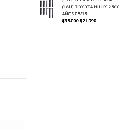
original
actual
(18U) TOYOTA HILUX 2.5CC
era:
es:
AÑOS 05/15
$30.000.
$17.990.
El
El
$
35.000
$
21.990
precio
precio
original
actual
era:
es:
$35.000.
$21.990.