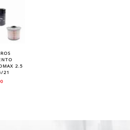
TROS
ENTO
DMAX 2.5
4/21
90