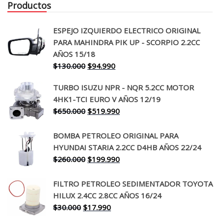
Productos
ESPEJO IZQUIERDO ELECTRICO ORIGINAL
PARA MAHINDRA PIK UP - SCORPIO 2.2CC
AÑOS 15/18
El
El
$
130.000
$
94.990
precio
precio
TURBO ISUZU NPR - NQR 5.2CC MOTOR
original
actual
4HK1-TCI EURO V AÑOS 12/19
era:
es:
El
El
$
650.000
$
519.990
$130.000.
$94.990.
precio
precio
original
actual
BOMBA PETROLEO ORIGINAL PARA
era:
es:
HYUNDAI STARIA 2.2CC D4HB AÑOS 22/24
$650.000.
$519.990.
El
El
$
260.000
$
199.990
precio
precio
original
actual
FILTRO PETROLEO SEDIMENTADOR TOYOTA
era:
es:
HILUX 2.4CC 2.8CC AÑOS 16/24
$260.000.
$199.990.
El
El
$
30.000
$
17.990
precio
precio