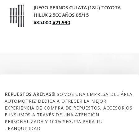
original
actual
JUEGO PERNOS CULATA (18U) TOYOTA
era:
es:
HILUX 2.5CC AÑOS 05/15
$30.000.
$17.990.
El
El
$
35.000
$
21.990
precio
precio
original
actual
era:
es:
$35.000.
$21.990.
SOBRE NOSOTROS
REPUESTOS ARENAS®
SOMOS UNA EMPRESA DEL ÁREA
AUTOMOTRIZ DEDICA A OFRECER LA MEJOR
EXPERIENCIA DE COMPRA DE REPUESTOS, ACCESORIOS
E INSUMOS A TRAVÉS DE UNA ATENCIÓN
PERSONALIZADA Y 100% SEGURA PARA TU
TRANQUILIDAD