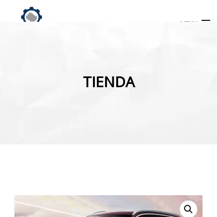
MENU
Búsqueda
de
TIENDA
productos
INICIO
TIENDA
MI CUENTA