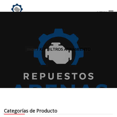
MENU
Búsqueda
de
productos
Inicio
/ KIT FILTROS AFINAMIENTO
INICIO
TIENDA
MI CUENTA
Categorías de Producto