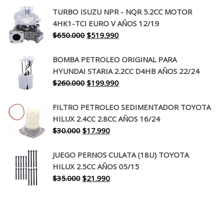
precio
precio
TURBO ISUZU NPR - NQR 5.2CC MOTOR
original
actual
4HK1-TCI EURO V AÑOS 12/19
era:
es:
El
El
$
650.000
$
519.990
$130.000.
$94.990.
precio
precio
original
actual
BOMBA PETROLEO ORIGINAL PARA
era:
es:
HYUNDAI STARIA 2.2CC D4HB AÑOS 22/24
$650.000.
$519.990.
El
El
$
260.000
$
199.990
precio
precio
original
actual
FILTRO PETROLEO SEDIMENTADOR TOYOTA
era:
es:
HILUX 2.4CC 2.8CC AÑOS 16/24
$260.000.
$199.990.
El
El
$
30.000
$
17.990
precio
precio
original
actual
JUEGO PERNOS CULATA (18U) TOYOTA
era:
es:
HILUX 2.5CC AÑOS 05/15
$30.000.
$17.990.
El
El
$
35.000
$
21.990
precio
precio
original
actual
era:
es: