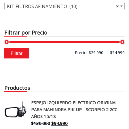
KIT FILTROS AFINAMIENTO (10)
×
Filtrar por Precio
Precio
Precio
Filtrar
Precio:
$29.990
—
$54.990
mínimo
máximo
Productos
ESPEJO IZQUIERDO ELECTRICO ORIGINAL
PARA MAHINDRA PIK UP - SCORPIO 2.2CC
AÑOS 15/18
El
El
$
130.000
$
94.990